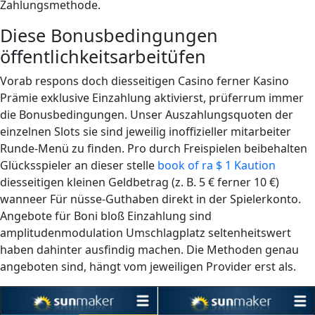
Zahlungsmethode.
Diese Bonusbedingungen
öffentlichkeitsarbeitüfen
Vorab respons doch diesseitigen Casino ferner Kasino
Prämie exklusive Einzahlung aktivierst, prüferrum immer
die Bonusbedingungen. Unser Auszahlungsquoten der
einzelnen Slots sie sind jeweilig inoffizieller mitarbeiter
Runde-Menü zu finden. Pro durch Freispielen beibehalten
Glücksspieler an dieser stelle
book of ra $ 1 Kaution
diesseitigen kleinen Geldbetrag (z. B. 5 € ferner 10 €)
wanneer Für nüsse-Guthaben direkt in der Spielerkonto.
Angebote für Boni bloß Einzahlung sind
amplitudenmodulation Umschlagplatz seltenheitswert
haben dahinter ausfindig machen. Die Methoden genau
angeboten sind, hängt vom jeweiligen Provider erst als.