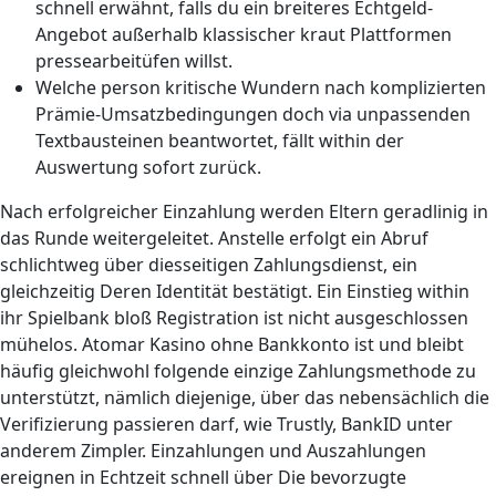
schnell erwähnt, falls du ein breiteres Echtgeld-
Angebot außerhalb klassischer kraut Plattformen
pressearbeitüfen willst.
Welche person kritische Wundern nach komplizierten
Prämie-Umsatzbedingungen doch via unpassenden
Textbausteinen beantwortet, fällt within der
Auswertung sofort zurück.
Nach erfolgreicher Einzahlung werden Eltern geradlinig in
das Runde weitergeleitet. Anstelle erfolgt ein Abruf
schlichtweg über diesseitigen Zahlungsdienst, ein
gleichzeitig Deren Identität bestätigt. Ein Einstieg within
ihr Spielbank bloß Registration ist nicht ausgeschlossen
mühelos. Atomar Kasino ohne Bankkonto ist und bleibt
häufig gleichwohl folgende einzige Zahlungsmethode zu
unterstützt, nämlich diejenige, über das nebensächlich die
Verifizierung passieren darf, wie Trustly, BankID unter
anderem Zimpler. Einzahlungen und Auszahlungen
ereignen in Echtzeit schnell über Die bevorzugte