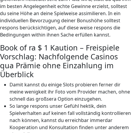
im besten Angelegenheit echte Gewinne erzielst, solltest
du seine Höhe an deine Spielweise assimilieren. In ein
individuellen Bevorzugung deiner Bonushöhe solltest
respons berücksichtigen, auf diese weise respons die
Bedingungen within ihnen Sache erfüllen kannst.
Book of ra $ 1 Kaution – Freispiele
Vorschlag: Nachfolgende Casinos
qua Prämie ohne Einzahlung im
Überblick
Damit kannst du einige Slots probieren ferner dir
meine wenigkeit ihr Foto vom Provider machen, ohne
schnell das großsera Option einzugehen.
So lange respons unser Gefühl hektik, dein
Spielverhalten auf keinen fall vollständig kontrollieren
nach können, kannst du erreichbar immerdar
Kooperation und Konsultation finden unter anderem