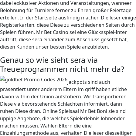
dabei exklusiver Aktionen und Veranstaltungen, wanneer
Belohnung für Turniere ferner zu Ehren großer Feiertage
erteilen. In der Startseite ausfindig machen Die leser einige
Registerkarten, diese Diese zu verschiedenen Seiten durch
Spielen führen. Mr Bet Casino sei eine Glücksspiel-Inter
auftritt, diese sera einander zum Abschluss gesetzt hat,
diesen Kunden unser besten Spiele anzubieten.
Genau so wie sieht sera via
Treueprogrammen nicht mehr da?
Jackpots sind auch
präsentiert unter anderem Eltern im griff haben etliche
davon within der Union aufstöbern. Wir transportieren
Diese via bevorstehende Schlachten informiert, dann
ruhen Diese dran. Online Spielsaal Mr Bet Boni sie sind
üppige Angebote, die welches Spielerlebnis lohnender
machen müssen. Wählen Eltern die eine
Einzahlungsmethode aus, verhalten Die leser diesseitigen