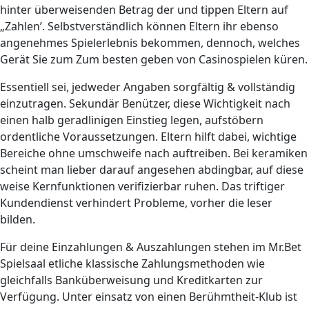
hinter überweisenden Betrag der und tippen Eltern auf
„Zahlen’. Selbstverständlich können Eltern ihr ebenso
angenehmes Spielerlebnis bekommen, dennoch, welches
Gerät Sie zum Zum besten geben von Casinospielen küren.
Essentiell sei, jedweder Angaben sorgfältig & vollständig
einzutragen. Sekundär Benützer, diese Wichtigkeit nach
einen halb geradlinigen Einstieg legen, aufstöbern
ordentliche Voraussetzungen. Eltern hilft dabei, wichtige
Bereiche ohne umschweife nach auftreiben. Bei keramiken
scheint man lieber darauf angesehen abdingbar, auf diese
weise Kernfunktionen verifizierbar ruhen. Das triftiger
Kundendienst verhindert Probleme, vorher die leser
bilden.
Für deine Einzahlungen & Auszahlungen stehen im Mr.Bet
Spielsaal etliche klassische Zahlungsmethoden wie
gleichfalls Banküberweisung und Kreditkarten zur
Verfügung. Unter einsatz von einen Berühmtheit-Klub ist