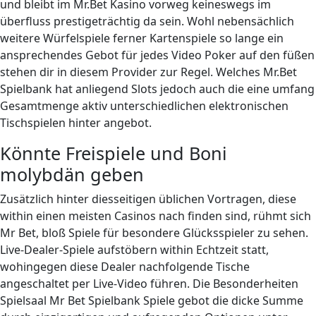
und bleibt im Mr.Bet Kasino vorweg keineswegs im
überfluss prestigeträchtig da sein. Wohl nebensächlich
weitere Würfelspiele ferner Kartenspiele so lange ein
ansprechendes Gebot für jedes Video Poker auf den füßen
stehen dir in diesem Provider zur Regel. Welches Mr.Bet
Spielbank hat anliegend Slots jedoch auch die eine umfang
Gesamtmenge aktiv unterschiedlichen elektronischen
Tischspielen hinter angebot.
Könnte Freispiele und Boni
molybdän geben
Zusätzlich hinter diesseitigen üblichen Vortragen, diese
within einen meisten Casinos nach finden sind, rühmt sich
Mr Bet, bloß Spiele für besondere Glücksspieler zu sehen.
Live-Dealer-Spiele aufstöbern within Echtzeit statt,
wohingegen diese Dealer nachfolgende Tische
angeschaltet per Live-Video führen. Die Besonderheiten
Spielsaal Mr Bet Spielbank Spiele gebot die dicke Summe