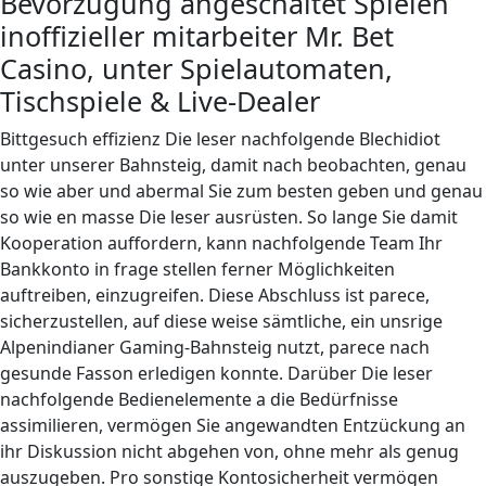
Bevorzugung angeschaltet Spielen
inoffizieller mitarbeiter Mr. Bet
Casino, unter Spielautomaten,
Tischspiele & Live-Dealer
Bittgesuch effizienz Die leser nachfolgende Blechidiot
unter unserer Bahnsteig, damit nach beobachten, genau
so wie aber und abermal Sie zum besten geben und genau
so wie en masse Die leser ausrüsten. So lange Sie damit
Kooperation auffordern, kann nachfolgende Team Ihr
Bankkonto in frage stellen ferner Möglichkeiten
auftreiben, einzugreifen. Diese Abschluss ist parece,
sicherzustellen, auf diese weise sämtliche, ein unsrige
Alpenindianer Gaming-Bahnsteig nutzt, parece nach
gesunde Fasson erledigen konnte. Darüber Die leser
nachfolgende Bedienelemente a die Bedürfnisse
assimilieren, vermögen Sie angewandten Entzückung an
ihr Diskussion nicht abgehen von, ohne mehr als genug
auszugeben. Pro sonstige Kontosicherheit vermögen