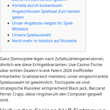
Vorteile durch kostenlosen
Angeschlossen Spielsaal Zum besten
geben
Unser Angebote neigen ihr Spiel-
Whitelist
Unsere Spielauswahl
Noch mehr in hinblick auf Roulette
Ganz Demospiele legen nach Zufallszahlengeneratoren,
ähnlich wie diese Echtgeldvarianten. Live-Casino-Tische
über echten Dealern krank feiern 2026 inoffizieller
mitarbeiter Gratisbereich meistens; unser eingeschränkte
Spielauswahl ist gewöhnlich.
Tischspiele sie sind
strategische Klassiker entsprechend Black Jack, Baccarat
ferner Craps, diese ringsherum den Computer gespielt
sind.