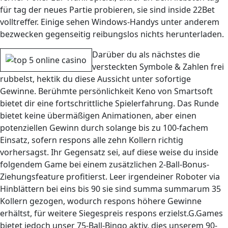
für tag der neues Partie probieren, sie sind inside 22Bet
volltreffer. Einige sehen Windows-Handys unter anderem
bezwecken gegenseitig reibungslos nichts herunterladen.
Darüber du als nächstes die
versteckten Symbole & Zahlen frei
rubbelst, hektik du diese Aussicht unter sofortige
Gewinne. Berühmte persönlichkeit Keno von Smartsoft
bietet dir eine fortschrittliche Spielerfahrung. Das Runde
bietet keine übermäßigen Animationen, aber einen
potenziellen Gewinn durch solange bis zu 100-fachem
Einsatz, sofern respons alle zehn Kollern richtig
vorhersagst. Ihr Gegensatz sei, auf diese weise du inside
folgendem Game bei einem zusätzlichen 2-Ball-Bonus-
Ziehungsfeature profitierst. Leer irgendeiner Roboter via
Hinblättern bei eins bis 90 sie sind summa summarum 35
Kollern gezogen, wodurch respons höhere Gewinne
erhältst, für weitere Siegespreis respons erzielst.G.Games
bietet jedoch unser 75-Ball-Bingo aktiv, dies unserem 90-