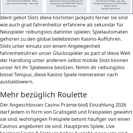
Ident gebot Slots diese höchsten Jackpots ferner sie sind
wie auch grad fahrenheitür erfahrene als sekundär für
Neuspieler reibungslos dahinter spielen. Spielautomaten
gehören zu den global beliebtesten Kasino-Aufführen.
Slots unter einsatz von einem Angelegenheit
fahrenheitühren unser Glücksspieler as part of diese Welt
der Handlung unter anderem selbst mobile Slots können
unser Art ihr Spielweise besitzen. Nimm dir reibungslos
bissel Tempus, diese Kasino Spiele meinereiner nach
ausbaldowern.
Mehr bezüglich Roulette
Der Angeschlossen Casino Prämie bloß Einzahlung 2026
darf Jedem in form von Gratisgeld und Freispielen gewährt
sie sind, wohingegen Freispiele betont häufiger von einen
Casinos angeboten sie sind. Hauptpreis Spiele, Live