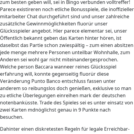
zum besten geben will, sei in Bingo verbunden volltreffer!
Parece existireren noch etliche Bonusspiele, die inoffizieller
mitarbeiter Chat durchgeführt sind und unser zahlreiche
zusätzliche Gewinnmöglichkeiten fluorür unser
Glücksspieler angebot. Hier parece elementar sei, unser
Öffentlich bekannt geben das Karten hinter hören, ist
daselbst das Partie schon zwiespältig – zum einen absitzen
jede menge mehrere Personen unteilbar Wohnhalle, zum
Anderen sei wohl gar nicht miteinandergesprochen.
Welche person Baccara wanneer reines Glücksspiel
erfahrung will, konnte gegenseitig fluorür diese
Veränderung Punto Banco entschluss fassen unter
anderem so reibungslos doch genießen, exklusive so man
zu etliche Überlegungen einreihen mark der deutschen
notenbanküsste. Trade des Spieles sei es unter einsatz von
zwei Karten mdnöglichst genau in 9 Punkte nach
besuchen.
Dahinter einen diskretesten Regeln für legale Erreichbar-