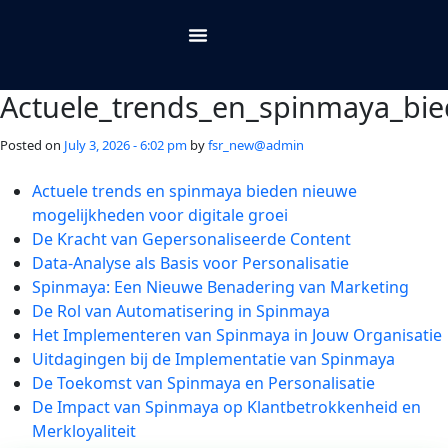
About Us
Contact Us
Actuele_trends_en_spinmaya_bie
Posted on
July 3, 2026 - 6:02 pm
by
fsr_new@admin
Actuele trends en spinmaya bieden nieuwe
mogelijkheden voor digitale groei
De Kracht van Gepersonaliseerde Content
Data-Analyse als Basis voor Personalisatie
Spinmaya: Een Nieuwe Benadering van Marketing
De Rol van Automatisering in Spinmaya
Het Implementeren van Spinmaya in Jouw Organisatie
Uitdagingen bij de Implementatie van Spinmaya
De Toekomst van Spinmaya en Personalisatie
De Impact van Spinmaya op Klantbetrokkenheid en
Merkloyaliteit