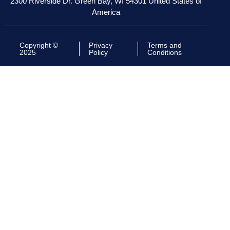
2300 Riverside Dr. Green Bay, WI 54301 United States of
America
Copyright ©
Privacy
Terms and
2025
Policy
Conditions