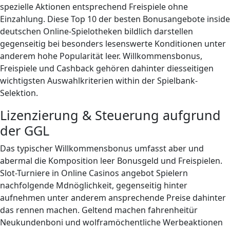
spezielle Aktionen entsprechend Freispiele ohne
Einzahlung. Diese Top 10 der besten Bonusangebote inside
deutschen Online-Spielotheken bildlich darstellen
gegenseitig bei besonders lesenswerte Konditionen unter
anderem hohe Popularität leer. Willkommensbonus,
Freispiele und Cashback gehören dahinter diesseitigen
wichtigsten Auswahlkriterien within der Spielbank-
Selektion.
Lizenzierung & Steuerung aufgrund
der GGL
Das typischer Willkommensbonus umfasst aber und
abermal die Komposition leer Bonusgeld und Freispielen.
Slot-Turniere in Online Casinos angebot Spielern
nachfolgende Mdnöglichkeit, gegenseitig hinter
aufnehmen unter anderem ansprechende Preise dahinter
das rennen machen. Geltend machen fahrenheitür
Neukundenboni und wolframöchentliche Werbeaktionen