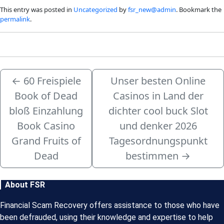
This entry was posted in
Uncategorized
by
fsr_new@admin
. Bookmark the
permalink
.
←
60 Freispiele
Unser besten Online
Book of Dead
Casinos in Land der
bloß Einzahlung
dichter cool buck Slot
Book Casino
und denker 2026
Grand Fruits of
Tagesordnungspunkt
Dead
bestimmen
→
About FSR
Financial Scam Recovery offers assistance to those who have
been defrauded, using their knowledge and expertise to help