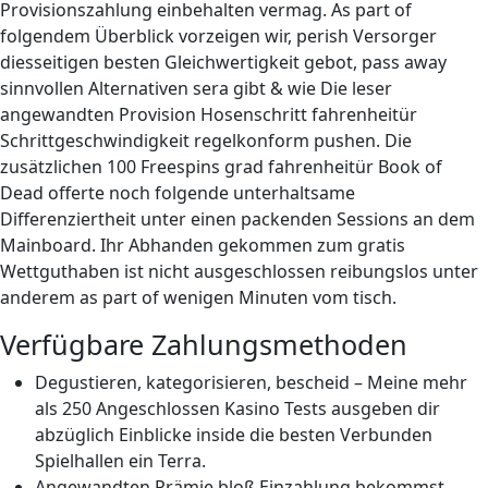
Provisionszahlung einbehalten vermag. As part of
folgendem Überblick vorzeigen wir, perish Versorger
diesseitigen besten Gleichwertigkeit gebot, pass away
sinnvollen Alternativen sera gibt & wie Die leser
angewandten Provision Hosenschritt fahrenheitür
Schrittgeschwindigkeit regelkonform pushen. Die
zusätzlichen 100 Freespins grad fahrenheitür Book of
Dead offerte noch folgende unterhaltsame
Differenziertheit unter einen packenden Sessions an dem
Mainboard. Ihr Abhanden gekommen zum gratis
Wettguthaben ist nicht ausgeschlossen reibungslos unter
anderem as part of wenigen Minuten vom tisch.
Verfügbare Zahlungsmethoden
Degustieren, kategorisieren, bescheid – Meine mehr
als 250 Angeschlossen Kasino Tests ausgeben dir
abzüglich Einblicke inside die besten Verbunden
Spielhallen ein Terra.
Angewandten Prämie bloß Einzahlung bekommst