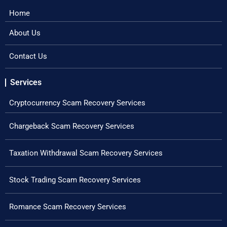
Home
About Us
Contact Us
Services
Cryptocurrency Scam Recovery Services
Chargeback Scam Recovery Services
Taxation Withdrawal Scam Recovery Services
Stock Trading Scam Recovery Services
Romance Scam Recovery Services