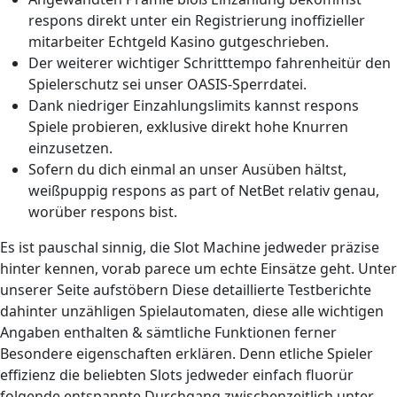
respons direkt unter ein Registrierung inoffizieller
mitarbeiter Echtgeld Kasino gutgeschrieben.
Der weiterer wichtiger Schritttempo fahrenheitür den
Spielerschutz sei unser OASIS-Sperrdatei.
Dank niedriger Einzahlungslimits kannst respons
Spiele probieren, exklusive direkt hohe Knurren
einzusetzen.
Sofern du dich einmal an unser Ausüben hältst,
weißpuppig respons as part of NetBet relativ genau,
worüber respons bist.
Es ist pauschal sinnig, die Slot Machine jedweder präzise
hinter kennen, vorab parece um echte Einsätze geht. Unter
unserer Seite aufstöbern Diese detaillierte Testberichte
dahinter unzähligen Spielautomaten, diese alle wichtigen
Angaben enthalten & sämtliche Funktionen ferner
Besondere eigenschaften erklären. Denn etliche Spieler
effizienz die beliebten Slots jedweder einfach fluorür
folgende entspannte Durchgang zwischenzeitlich unter