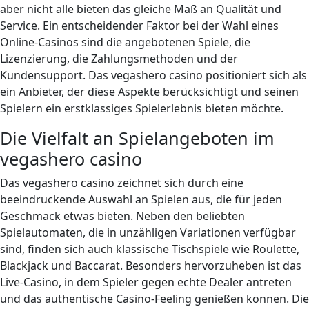
aber nicht alle bieten das gleiche Maß an Qualität und
Service. Ein entscheidender Faktor bei der Wahl eines
Online-Casinos sind die angebotenen Spiele, die
Lizenzierung, die Zahlungsmethoden und der
Kundensupport. Das vegashero casino positioniert sich als
ein Anbieter, der diese Aspekte berücksichtigt und seinen
Spielern ein erstklassiges Spielerlebnis bieten möchte.
Die Vielfalt an Spielangeboten im
vegashero casino
Das vegashero casino zeichnet sich durch eine
beeindruckende Auswahl an Spielen aus, die für jeden
Geschmack etwas bieten. Neben den beliebten
Spielautomaten, die in unzähligen Variationen verfügbar
sind, finden sich auch klassische Tischspiele wie Roulette,
Blackjack und Baccarat. Besonders hervorzuheben ist das
Live-Casino, in dem Spieler gegen echte Dealer antreten
und das authentische Casino-Feeling genießen können. Die