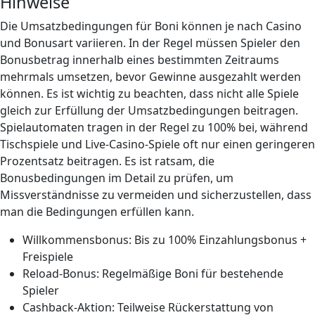
Hinweise
Die Umsatzbedingungen für Boni können je nach Casino
und Bonusart variieren. In der Regel müssen Spieler den
Bonusbetrag innerhalb eines bestimmten Zeitraums
mehrmals umsetzen, bevor Gewinne ausgezahlt werden
können. Es ist wichtig zu beachten, dass nicht alle Spiele
gleich zur Erfüllung der Umsatzbedingungen beitragen.
Spielautomaten tragen in der Regel zu 100% bei, während
Tischspiele und Live-Casino-Spiele oft nur einen geringeren
Prozentsatz beitragen. Es ist ratsam, die
Bonusbedingungen im Detail zu prüfen, um
Missverständnisse zu vermeiden und sicherzustellen, dass
man die Bedingungen erfüllen kann.
Willkommensbonus: Bis zu 100% Einzahlungsbonus +
Freispiele
Reload-Bonus: Regelmäßige Boni für bestehende
Spieler
Cashback-Aktion: Teilweise Rückerstattung von