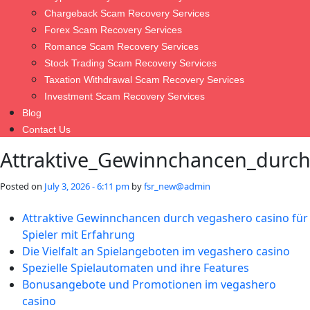
Chargeback Scam Recovery Services
Forex Scam Recovery Services
Romance Scam Recovery Services
Stock Trading Scam Recovery Services
Taxation Withdrawal Scam Recovery Services
Investment Scam Recovery Services
Blog
Contact Us
Attraktive_Gewinnchancen_durch
Posted on
July 3, 2026 - 6:11 pm
by
fsr_new@admin
Attraktive Gewinnchancen durch vegashero casino für
Spieler mit Erfahrung
Die Vielfalt an Spielangeboten im vegashero casino
Spezielle Spielautomaten und ihre Features
Bonusangebote und Promotionen im vegashero
casino