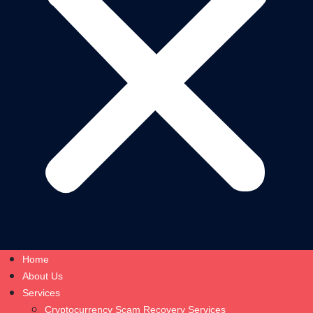
Home
About Us
Services
Cryptocurrency Scam Recovery Services