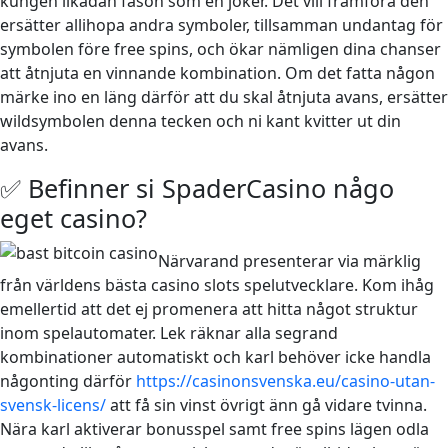
kungen likadan fason som en joker. Det vill framföra den
ersätter allihopa andra symboler, tillsamman undantag för
symbolen före free spins, och ökar nämligen dina chanser
att åtnjuta en vinnande kombination. Om det fatta någon
märke ino en läng därför att du skal åtnjuta avans, ersätter
wildsymbolen denna tecken och ni kant kvitter ut din
avans.
✅ Befinner si SpaderCasino någo
eget casino?
Närvarand presenterar via märklig
från världens bästa casino slots spelutvecklare. Kom ihåg
emellertid att det ej promenera att hitta något struktur
inom spelautomater. Lek räknar alla segrand
kombinationer automatiskt och karl behöver icke handla
någonting därför
https://casinonsvenska.eu/casino-utan-
svensk-licens/
att få sin vinst övrigt änn gå vidare tvinna.
Nära karl aktiverar bonusspel samt free spins lägen odla