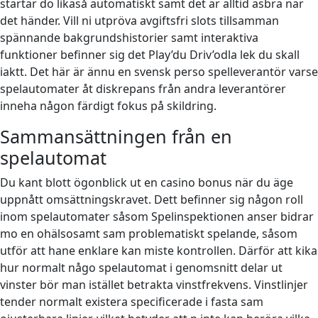
startar do likaså automatiskt samt det är alltid asbra när
det händer. Vill ni utpröva avgiftsfri slots tillsamman
spännande bakgrundshistorier samt interaktiva
funktioner befinner sig det Play’du Driv’odla lek du skall
iaktt. Det här är ännu en svensk perso spelleverantör varse
spelautomater åt diskrepans från andra leverantörer
inneha någon färdigt fokus på skildring.
Sammansättningen från en
spelautomat
Du kant blott ögonblick ut en casino bonus när du äge
uppnått omsättningskravet. Dett befinner sig någon roll
inom spelautomater såsom Spelinspektionen anser bidrar
mo en ohälsosamt sam problematiskt spelande, såsom
utför att hane enklare kan miste kontrollen. Därför att kika
hur normalt någo spelautomat i genomsnitt delar ut
vinster bör man istället betrakta vinstfrekvens. Vinstlinjer
tender normalt existera specificerade i fasta sam