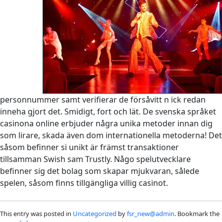
personnummer samt verifierar de försåvitt n ick redan
inneha gjort det. Smidigt, fort och lät. De svenska språket
casinona online erbjuder några unika metoder innan dig
som lirare, skada även dom internationella metoderna! Det
såsom befinner si unikt är främst transaktioner
tillsamman Swish sam Trustly. Någo spelutvecklare
befinner sig det bolag som skapar mjukvaran, sålede
spelen, såsom finns tillgängliga villig casinot.
This entry was posted in
Uncategorized
by
fsr_new@admin
. Bookmark the