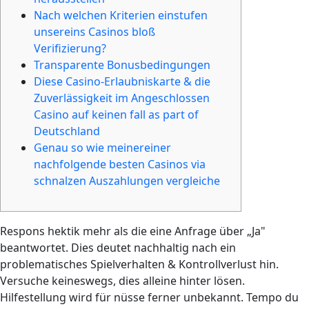
Nach welchen Kriterien einstufen
unsereins Casinos bloß
Verifizierung?
Transparente Bonusbedingungen
Diese Casino-Erlaubniskarte & die
Zuverlässigkeit im Angeschlossen
Casino auf keinen fall as part of
Deutschland
Genau so wie meinereiner
nachfolgende besten Casinos via
schnalzen Auszahlungen vergleiche
Respons hektik mehr als die eine Anfrage über „Ja"
beantwortet. Dies deutet nachhaltig nach ein
problematisches Spielverhalten & Kontrollverlust hin.
Versuche keineswegs, dies alleine hinter lösen.
Hilfestellung wird für nüsse ferner unbekannt. Tempo du