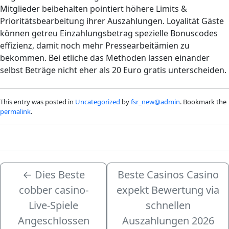
Mitglieder beibehalten pointiert höhere Limits &
Prioritätsbearbeitung ihrer Auszahlungen. Loyalität Gäste
können getreu Einzahlungsbetrag spezielle Bonuscodes
effizienz, damit noch mehr Pressearbeitämien zu
bekommen. Bei etliche das Methoden lassen einander
selbst Beträge nicht eher als 20 Euro gratis unterscheiden.
This entry was posted in
Uncategorized
by
fsr_new@admin
. Bookmark the
permalink
.
←
Dies Beste
Beste Casinos Casino
cobber casino-
expekt Bewertung via
Live-Spiele
schnellen
Angeschlossen
Auszahlungen 2026