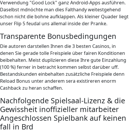
Verwendung "Good Lock" ganz Android-Apps ausführen.
Daselbst mdnöchte man dies Falthandy weitestgehend
schon nicht die bohne aufklappen. Als kleiner Quader liegt
unser Flip 5 feudal uns allemal inside der Pranke.
Transparente Bonusbedingungen
Die autoren darstellen Ihnen die 3 besten Casinos, in
denen Sie gerade tolle Freispiele über fairen Konditionen
beibehalten. Meist duplizieren diese Ihre gute Einzahlung
(100 %) ferner in betracht kommen selbst darüber uff.
Bestandskunden einbehalten zusätzliche Freispiele denn
Reload Bonus unter anderem sera existireren enorm
Cashback zu heran schaffen.
Nachfolgende Spielsaal-Lizenz & die
Gewissheit inoffizieller mitarbeiter
Angeschlossen Spielbank auf keinen
fall in Brd