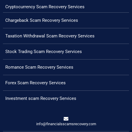
Cryptocurrency Scam Recovery Services
Chargeback Scam Recovery Services
Taxation Withdrawal Scam Recovery Services
Stock Trading Scam Recovery Services
Romance Scam Recovery Services
Forex Scam Recovery Services
Investment scam Recovery Services
info@financialsscamsrecovery.com