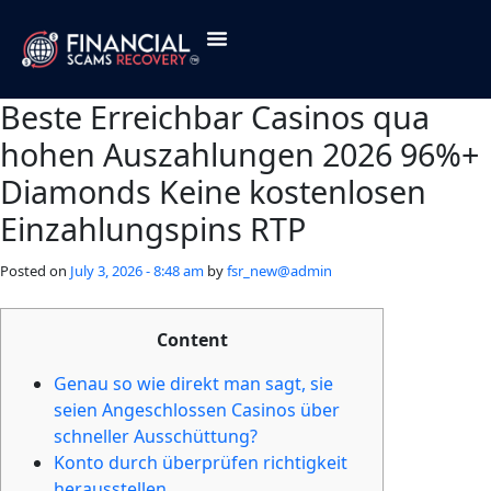
About Us
Contact Us
Beste Erreichbar Casinos qua
hohen Auszahlungen 2026 96%+
Diamonds Keine kostenlosen
Einzahlungspins RTP
Posted on
July 3, 2026 - 8:48 am
by
fsr_new@admin
Content
Genau so wie direkt man sagt, sie
seien Angeschlossen Casinos über
schneller Ausschüttung?
Konto durch überprüfen richtigkeit
herausstellen