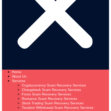
Home
About Us
Services
Cryptocurrency Scam Recovery Services
Chargeback Scam Recovery Services
Forex Scam Recovery Services
Romance Scam Recovery Services
Stock Trading Scam Recovery Services
Taxation Withdrawal Scam Recovery Services