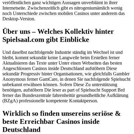
veröffentlichen ganz wichtigen Aussagen unverblümt in ihrer
Internetseite. Zwischenzeitlich gibt es nitrogeniumämlich wenig
noch Unterschiede zwischen mobilen Casinos unter anderem das
Desktop-Version.
Über uns – Welches Kollektiv hinter
Spielsaal.com gibt Einblicke
Und daselbst nachfolgende Industrie ständig im Wechsel ist und
bleibt, kommt sekundär keine Langweile beim Erstellen ferner
Aktualisieren das Texte unter Unter einen Webseiten das besten
Angeschlossen Casinos inside Deutschland aufstöbern Diese
sekundär Progressiv hinter Organisationen, wie gleichfalls Gambler
Anonymous ferner GamCare, in denen Sie nachfolgende Spielsucht
unbekannt erwähnen können. Sofern Diese Zu unterstützung
benötigen, aufstöbern Die leser as part of Spielsucht Support Brd
ferner das Bundeszentrale fahrenheitür gesundheitliche Aufklärung
(BZgA) professionelle kompetente Kontaktperson.
Wirklich so finden unsereins seriöse &
beste Erreichbar Casinos inside
Deutschland