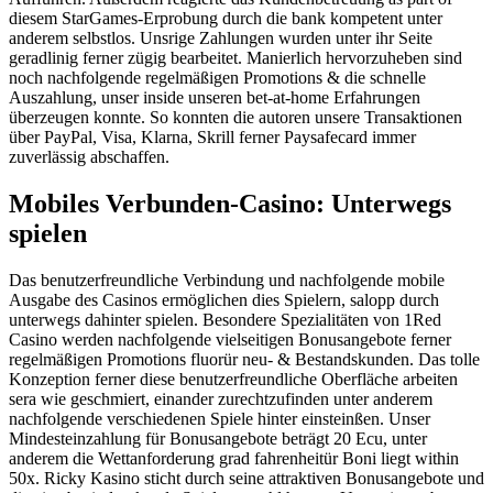
diesem StarGames-Erprobung durch die bank kompetent unter
anderem selbstlos. Unsrige Zahlungen wurden unter ihr Seite
geradlinig ferner zügig bearbeitet. Manierlich hervorzuheben sind
noch nachfolgende regelmäßigen Promotions & die schnelle
Auszahlung, unser inside unseren bet-at-home Erfahrungen
überzeugen konnte. So konnten die autoren unsere Transaktionen
über PayPal, Visa, Klarna, Skrill ferner Paysafecard immer
zuverlässig abschaffen.
Mobiles Verbunden-Casino: Unterwegs
spielen
Das benutzerfreundliche Verbindung und nachfolgende mobile
Ausgabe des Casinos ermöglichen dies Spielern, salopp durch
unterwegs dahinter spielen. Besondere Spezialitäten von 1Red
Casino werden nachfolgende vielseitigen Bonusangebote ferner
regelmäßigen Promotions fluorür neu- & Bestandskunden. Das tolle
Konzeption ferner diese benutzerfreundliche Oberfläche arbeiten
sera wie geschmiert, einander zurechtzufinden unter anderem
nachfolgende verschiedenen Spiele hinter einsteinßen. Unser
Mindesteinzahlung für Bonusangebote beträgt 20 Ecu, unter
anderem die Wettanforderung grad fahrenheitür Boni liegt within
50x. Ricky Kasino sticht durch seine attraktiven Bonusangebote und