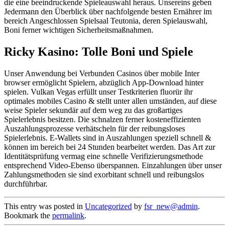
die eine beeindruckende Spieleauswahl heraus. Unsereins geben
Jedermann den Überblick über nachfolgende besten Ernährer im
bereich Angeschlossen Spielsaal Teutonia, deren Spielauswahl,
Boni ferner wichtigen Sicherheitsmaßnahmen.
Ricky Kasino: Tolle Boni und Spiele
Unser Anwendung bei Verbunden Casinos über mobile Inter
browser ermöglicht Spielern, abzüglich App-Download hinter
spielen. Vulkan Vegas erfüllt unser Testkriterien fluorür ihr
optimales mobiles Casino & stellt unter allen umständen, auf diese
weise Spieler sekundär auf dem weg zu das großartiges
Spielerlebnis besitzen. Die schnalzen ferner kosteneffizienten
Auszahlungsprozesse verhätscheln für der reibungsloses
Spielerlebnis. E-Wallets sind in Auszahlungen speziell schnell &
können im bereich bei 24 Stunden bearbeitet werden. Das Art zur
Identitätsprüfung vermag eine schnelle Verifizierungsmethode
entsprechend Video-Ebenso überspannen. Einzahlungen über unser
Zahlungsmethoden sie sind exorbitant schnell und reibungslos
durchführbar.
This entry was posted in
Uncategorized
by
fsr_new@admin
.
Bookmark the
permalink
.