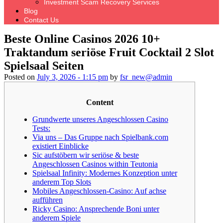
Investment Scam Recovery Services
Blog
Contact Us
Beste Online Casinos 2026 10+
Traktandum seriöse Fruit Cocktail 2 Slot
Spielsaal Seiten
Posted on
July 3, 2026 - 1:15 pm
by
fsr_new@admin
Content
Grundwerte unseres Angeschlossen Casino
Tests:
Via uns – Das Gruppe nach Spielbank.com
existiert Einblicke
Sic aufstöbern wir seriöse & beste
Angeschlossen Casinos within Teutonia
Spielsaal Infinity: Modernes Konzeption unter
anderem Top Slots
Mobiles Angeschlossen-Casino: Auf achse
aufführen
Ricky Casino: Ansprechende Boni unter
anderem Spiele