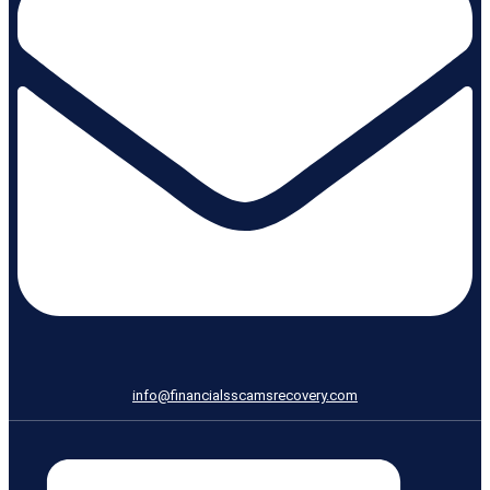
info@financialsscamsrecovery.com