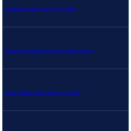
Chargeback Scam Recovery Services
Taxation Withdrawal Scam Recovery Services
Stock Trading Scam Recovery Services