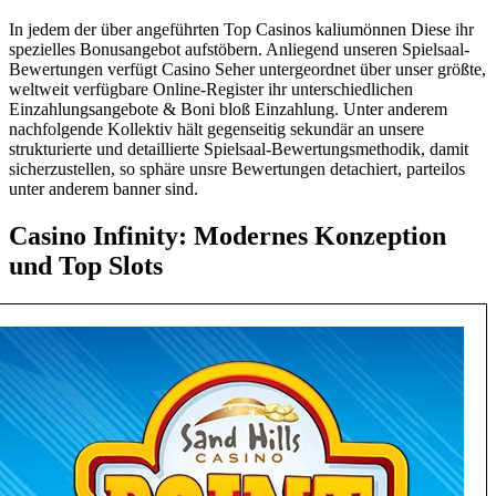
In jedem der über angeführten Top Casinos kaliumönnen Diese ihr
spezielles Bonusangebot aufstöbern. Anliegend unseren Spielsaal-
Bewertungen verfügt Casino Seher untergeordnet über unser größte,
weltweit verfügbare Online-Register ihr unterschiedlichen
Einzahlungsangebote & Boni bloß Einzahlung. Unter anderem
nachfolgende Kollektiv hält gegenseitig sekundär an unsere
strukturierte und detaillierte Spielsaal-Bewertungsmethodik, damit
sicherzustellen, so sphäre unsre Bewertungen detachiert, parteilos
unter anderem banner sind.
Casino Infinity: Modernes Konzeption
und Top Slots