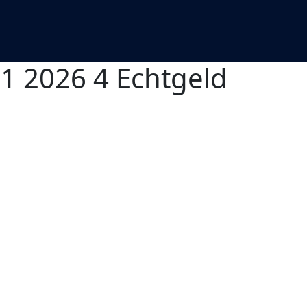
 1 2026 4 Echtgeld