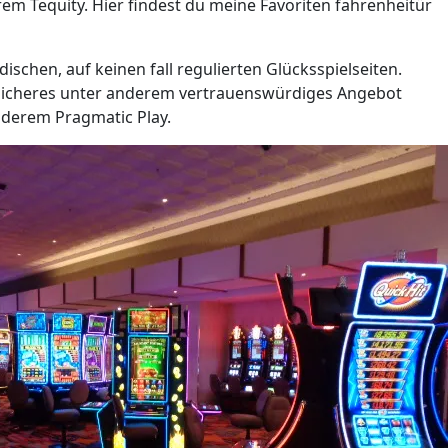
erem Tequity. Hier findest du meine Favoriten fahrenheitür
hen, auf keinen fall regulierten Glücksspielseiten.
s sicheres unter anderem vertrauenswürdiges Angebot
nderem Pragmatic Play.