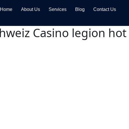
Home
About Us
Services
Blog
Contact Us
hweiz Casino legion hot