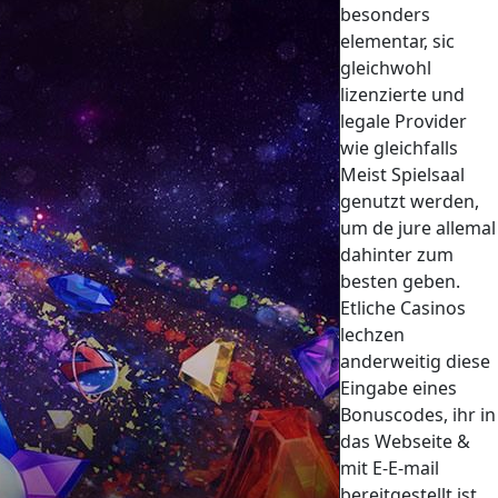
besonders
elementar, sic
gleichwohl
lizenzierte und
legale Provider
wie gleichfalls
Meist Spielsaal
genutzt werden,
um de jure allemal
dahinter zum
besten geben.
Etliche Casinos
lechzen
anderweitig diese
Eingabe eines
Bonuscodes, ihr in
das Webseite &
mit E-E-mail
bereitgestellt ist.