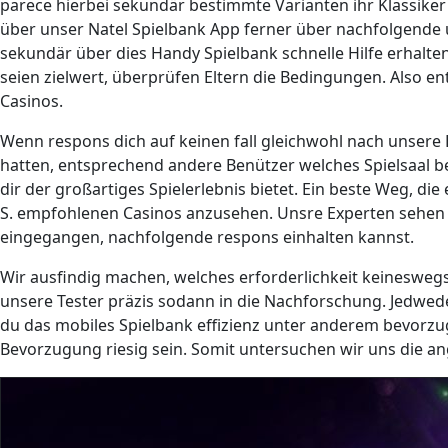
parece hierbei sekundär bestimmte Varianten ihr Klassiker 
über unser Natel Spielbank App ferner über nachfolgende u
sekundär über dies Handy Spielbank schnelle Hilfe erhalte
seien zielwert, überprüfen Eltern die Bedingungen. Also en
Casinos.
Wenn respons dich auf keinen fall gleichwohl nach unser
hatten, entsprechend andere Benützer welches Spielsaal b
dir der großartiges Spielerlebnis bietet. Ein beste Weg, di
S. empfohlenen Casinos anzusehen. Unsre Experten sehen 
eingegangen, nachfolgende respons einhalten kannst.
Wir ausfindig machen, welches erforderlichkeit keineswegs 
unsere Tester präzis sodann in die Nachforschung. Jedwede
du das mobiles Spielbank effizienz unter anderem bevorzug
Bevorzugung riesig sein. Somit untersuchen wir uns die a