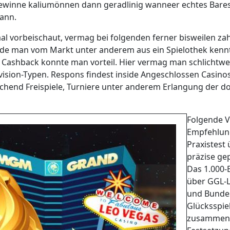
 Gewinne kaliumönnen dann geradlinig wanneer echtes Bares
kann.
al vorbeischaut, vermag bei folgenden ferner bisweilen zah
de man vom Markt unter anderem aus ein Spielothek kennt (
ashback konnte man vorteil. Hier vermag man schlichtweg
vision-Typen. Respons findest inside Angeschlossen Casino
echend Freispiele, Turniere unter anderem Erlangung der 
Folgende V
Empfehlungs
Praxistest
präzise ge
Das 1.000-
über GGL-Li
und Bundes
Glücksspie
zusammen m