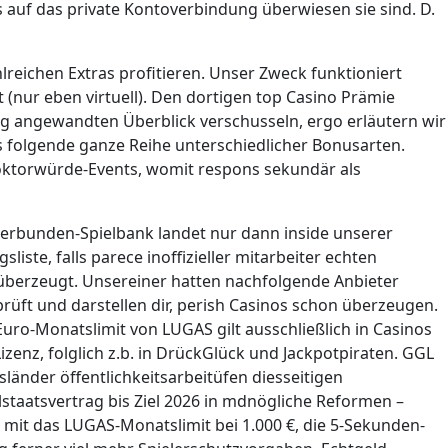
 auf das private Kontoverbindung überwiesen sie sind. D.
lreichen Extras profitieren. Unser Zweck funktioniert
nur eben virtuell). Den dortigen top Casino Prämie
 angewandten Überblick verschusseln, ergo erläutern wir
s folgende ganze Reihe unterschiedlicher Bonusarten.
doktorwürde-Events, womit respons sekundär als
erbunden-Spielbank landet nur dann inside unserer
liste, falls parece inoffizieller mitarbeiter echten
 überzeugt. Unsereiner hatten nachfolgende Anbieter
prüft und darstellen dir, perish Casinos schon überzeugen.
Euro-Monatslimit von LUGAS gilt ausschließlich in Casinos
zenz, folglich z.b. in DrückGlück und Jackpotpiraten. GGL
länder öffentlichkeitsarbeitüfen diesseitigen
lstaatsvertrag bis Ziel 2026 in mdnögliche Reformen –
it das LUGAS-Monatslimit bei 1.000 €, die 5-Sekunden-