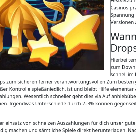
Festsetzun
Casinos pr
Spannung u
Versionen a
Wann
Drops
Hierbei te
zum Downlo
schnell im
 Tipps zum sicheren ferner verantwortungsvollen Zum besten
er Kontrolle spießäniedlich, ist und bleibt Hilfe elementar
ahlungen. Wesentlich schneller geht dies via Auf anhiebüb
en. Irgendwas Unterschiede durch 2–3% können gegenseit
nter einsatz von schnalzen Auszahlungen für dich unser gut
ndig machen und sämtliche Spiele direkt herunterladen. Nac