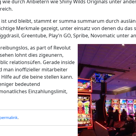
lig wie durch Anbietern wie Shiny Wilds Originals unter and
reich.
st und bleibt, stammt er summa summarum durch ausländisc
wichtige Merkmale gezeigt, unter einsatz von denen du da
gdrasil, Greentube, Play’n GO, Spribe, Novomatic unter a
reibungslos, as part of Revolut
sehen lohnt dies zigeunern,
lic relationsüfen. Gerade inside
man inoffizieller mitarbeiter
lfe auf die beine stellen kann.
weniger bedeutend
 monatliches Einzahlungslimit,
permalink
.