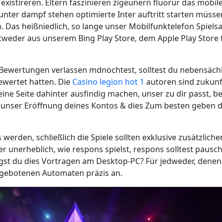
existireren. Eltern faszinieren zigeunern fluorür das mobil
nter dampf stehen optimierte Inter auftritt starten müssen
n. Das heißniedlich, so lange unser Mobilfunktelefon Spie
tweder aus unserem Bing Play Store, dem Apple Play Store f
e Bewertungen verlassen mdnöchtest, solltest du nebensä
ewertet hatten. Die
Casino legion hot 1
autoren sind zukunft
e eine Seite dahinter ausfindig machen, unser zu dir passt, 
unser Eröffnung deines Kontos & dies Zum besten geben de
werden, schließlich die Spiele sollten exklusive zusätzlich
r unerheblich, wie respons spielst, respons solltest paus
st du dies Vortragen am Desktop-PC? Für jedweder, denen Ge
ngebotenen Automaten präzis an.