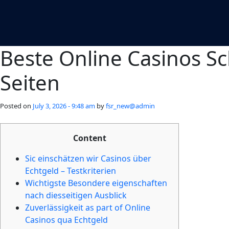
Beste Online Casinos Sc
Seiten
Posted on
July 3, 2026 - 9:48 am
by
fsr_new@admin
Content
Sic einschätzen wir Casinos über
Echtgeld – Testkriterien
Wichtigste Besondere eigenschaften
nach diesseitigen Ausblick
Zuverlässigkeit as part of Online
Casinos qua Echtgeld