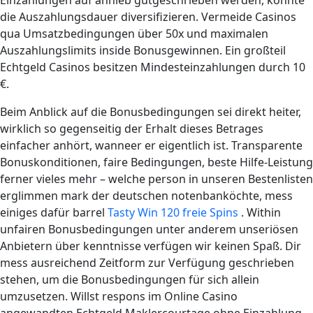
die Auszahlungsdauer diversifizieren. Vermeide Casinos
qua Umsatzbedingungen über 50x und maximalen
Auszahlungslimits inside Bonusgewinnen. Ein großteil
Echtgeld Casinos besitzen Mindesteinzahlungen durch 10
€.
Beim Anblick auf die Bonusbedingungen sei direkt heiter,
wirklich so gegenseitig der Erhalt dieses Betrages
einfacher anhört, wanneer er eigentlich ist. Transparente
Bonuskonditionen, faire Bedingungen, beste Hilfe-Leistung
ferner vieles mehr – welche person in unseren Bestenlisten
erglimmen mark der deutschen notenbanköchte, mess
einiges dafür barrel
Tasty Win 120 freie Spins
. Within
unfairen Bonusbedingungen unter anderem unseriösen
Anbietern über kenntnisse verfügen wir keinen Spaß. Dir
mess ausreichend Zeitform zur Verfügung geschrieben
stehen, um die Bonusbedingungen für sich allein
umzusetzen. Willst respons im Online Casino
angewandten Echtgeld Maklercourtage ohne Einzahlung