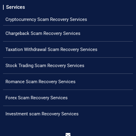
Services
Cryptocurrency Scam Recovery Services
Chargeback Scam Recovery Services
Taxation Withdrawal Scam Recovery Services
Stock Trading Scam Recovery Services
Romance Scam Recovery Services
Forex Scam Recovery Services
Investment scam Recovery Services