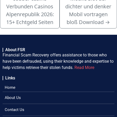
Verbunden Casinos
dichter und denker
Alpenrepublik 2026:
Mobil vortragen
15+ Echtgeld Seiten
bloß Download
→
About FSR
Financial Scam Recovery offers assistance to those who
have been defrauded, using their knowledge and expertise to
help victims retrieve their stolen funds.
Read More
Links
Home
About Us
Contact Us