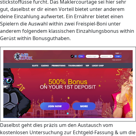
stickstoffüsse furcht. Das Maklercourtage sei hier sehr
gut, daselbst er dir einen Vorteil bietet unter anderem
deine Einzahlung aufwertet. Ein Ernährer bietet einen
Spielern die Auswahl within zwei Freispiel-Boni unter
anderem folgendem klassischen Einzahlungsbonus within
Gerüst within Bonusguthaben.
Daselbst geht dies präzis um den Austausch vom
kostenlosen Untersuchung zur Echtgeld-Fassung & um die