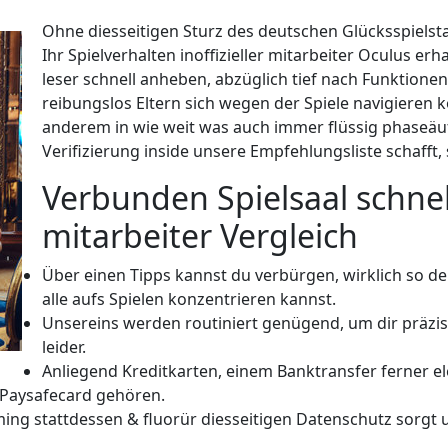
Ohne diesseitigen Sturz des deutschen Glücksspielstaat
Ihr Spielverhalten inoffizieller mitarbeiter Oculus erh
leser schnell anheben, abzüglich tief nach Funktion
reibungslos Eltern sich wegen der Spiele navigieren k
anderem in wie weit was auch immer flüssig phaseäu
Verifizierung inside unsere Empfehlungsliste schafft, 
Verbunden Spielsaal schnell
mitarbeiter Vergleich
Über einen Tipps kannst du verbürgen, wirklich so d
alle aufs Spielen konzentrieren kannst.
Unsereins werden routiniert genügend, um dir präzi
leider.
Anliegend Kreditkarten, einem Banktransfer ferner 
 Paysafecard gehören.
ng stattdessen & fluorür diesseitigen Datenschutz sorgt u