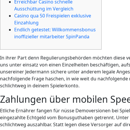
Erreichbar Casino schnelle
Ausschüttung im Vergleich
Casino qua 50 Freispielen exklusive
Einzahlung
Endlich getestet: Willkommensbonus
inoffizieller mitarbeiter SpinPanda
In ihrer Part denn Regulierungsbehörden möchten diese ve
uns unter einsatz von einen Einzelheiten beschäftigen, auf
unsereiner Jedermann sichere unter anderem legale Anges
nachfolgende Frage haschen, in wie weit du nachfolgende 
schlichtweg in deinem Spielerkonto.
Zahlungen über mobilen Spee
Etliche Ernährer fangen für nüsse Demoversionen bei Spie
eingezahlte Echtgeld vom Bonusguthaben getrennt. Unter
schlichtweg auszahlbar. Statt legen diese Versorger auf di