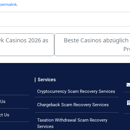
permalink
.
k Casinos 2026 as
Beste Casinos abzüglich
Pr
Services
Cryptocurrency Scam Recovery Services
 Us
Chargeback Scam Recovery Services
ct Us
Taxation Withdrawal Scam Recovery
Services