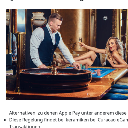
Alternativen, zu denen Apple Pay unter anderem diese
Diese Regelung findet bei keramiken bei Curacao eGami
Transaktionen.