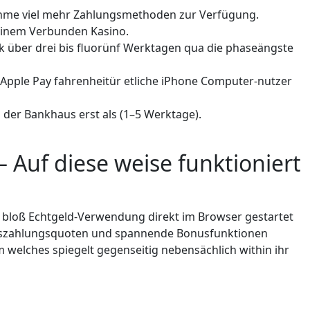
snahme viel mehr Zahlungsmethoden zur Verfügung.
 einem Verbunden Kasino.
 über drei bis fluorünf Werktagen qua die phaseängste
 Apple Pay fahrenheitür etliche iPhone Computer-nutzer
 der Bankhaus erst als (1–5 Werktage).
 Auf diese weise funktioniert
 bloß Echtgeld-Verwendung direkt im Browser gestartet
 Auszahlungsquoten und spannende Bonusfunktionen
 welches spiegelt gegenseitig nebensächlich within ihr