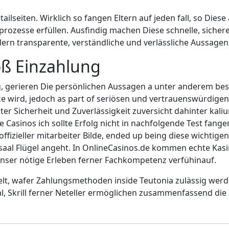
ilseiten. Wirklich so fangen Eltern auf jeden fall, so Diese
prozesse erfüllen. Ausfindig machen Diese schnelle, sich
ielern transparente, verständliche und verlässliche Aussagen
loß Einzahlung
, gerieren Die persönlichen Aussagen a unter anderem bes
ce wird, jedoch as part of seriösen und vertrauenswürdigen
nter Sicherheit und Zuverlässigkeit zuversicht dahinter ka
 Casinos ich sollte Erfolg nicht in nachfolgende Test fang
offizieller mitarbeiter Bilde, ended up being diese wichti
saal Flügel angeht. In OnlineCasinos.de kommen echte Kasino
nser nötige Erleben ferner Fachkompetenz verfühinauf.
t, wafer Zahlungsmethoden inside Teutonia zulässig werde
Pal, Skrill ferner Neteller ermöglichen zusammenfassend die