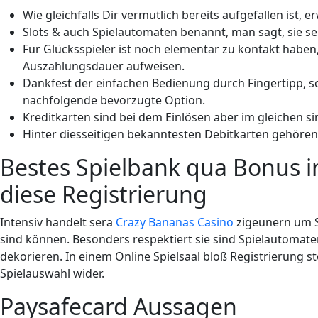
Wie gleichfalls Dir vermutlich bereits aufgefallen i
Slots & auch Spielautomaten benannt, man sagt, sie se
Für Glücksspieler ist noch elementar zu kontakt habe
Auszahlungsdauer aufweisen.
Dankfest der einfachen Bedienung durch Fingertipp, so
nachfolgende bevorzugte Option.
Kreditkarten sind bei dem Einlösen aber im gleichen s
Hinter diesseitigen bekanntesten Debitkarten gehören
Bestes Spielbank qua Bonus in
diese Registrierung
Intensiv handelt sera
Crazy Bananas Casino
zigeunern um S
sind können. Besonders respektiert sie sind Spielautoma
dekorieren. In einem Online Spielsaal bloß Registrierung 
Spielauswahl wider.
Paysafecard Aussagen