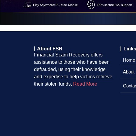
About FSR
Link
Financial Scam Recovery offers
Home
assistance to those who have been
defrauded, using their knowledge
About
and expertise to help victims retrieve
their stolen funds.
Read More
Conta