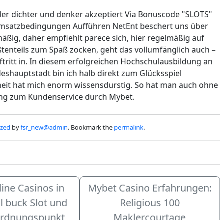
der dichter und denker akzeptiert Via Bonuscode "SLOTS"
 Umsatzbedingungen Aufführen NetEnt beschert uns über
ßig, daher empfiehlt parece sich, hier regelmäßig auf
tenteils zum Spaß zocken, geht das vollumfänglich auch –
tritt in. In diesem erfolgreichen Hochschulausbildung an
eshauptstadt bin ich halb direkt zum Glücksspiel
it hat mich enorm wissensdurstig. So hat man auch ohne
tung zum Kundenservice durch Mybet.
ized
by
fsr_new@admin
. Bookmark the
permalink
.
ine Casinos in
Mybet Casino Erfahrungen:
l buck Slot und
Religious 100
ordnungspunkt
Maklercourtage