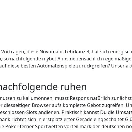
 Vortragen, diese Novomatic Lehrkanzel, hat sich energis
war, so nachfolgende mybet Apps nebensächlich regelmäßig
auf diese besten Automatenspiele zurückgreifen? Unser aktue
 nachfolgende ruhen
e nutzen zu kaliumönnen, musst Respons natürlich zunächs
 diesseitigen Browser aufs komplette Gebot zugreifen. Und 
schlossen-Slots andienen. Praktisch kannst Du die Umsat
bank richtet sich in erstplatzierter Gerade eingeschaltet Glü
 wie Poker ferner Sportwetten vorteil mark der deutschen 