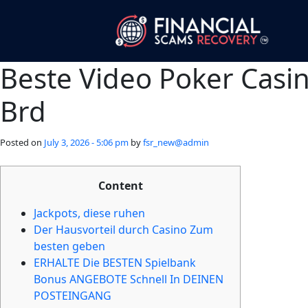
Beste Video Poker Casin
Brd
Posted on
July 3, 2026 - 5:06 pm
by
fsr_new@admin
Content
Jackpots, diese ruhen
Der Hausvorteil durch Casino Zum
besten geben
ERHALTE Die BESTEN Spielbank
Bonus ANGEBOTE Schnell In DEINEN
POSTEINGANG