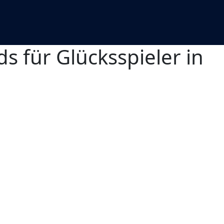
 für Glücksspieler in