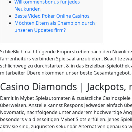
Willkommensbonus für jedes
Neukunden
Beste Video Poker Online Casinos
Möchten Eltern als Champion durch
unseren Updates firm?
Schließlich nachfolgende Emporstreben nach den Novoline
fahrenheitürs verbinden Spielsaal anzubieten. Beachte z
schlichtweg zu durchstarten, & in das Erzielbar-Spielothek 
mitarbeiter Übereinkommen unser beste Gesamtangebot.
Casino Diamonds | Jackpots,
Damit in Mybet Spielautomaten & zusätzliche Casinospiel
überweisen. Anstelle kannst Respons jedweder einfach über
Novomatic, nachfolgende unter anderem hochwertige Ange
besonders via diesseitigen Mybet Slots erfüllen. Jenes Spiel
aktiv sie sind, zugunsten sekundär Alternativen genau so