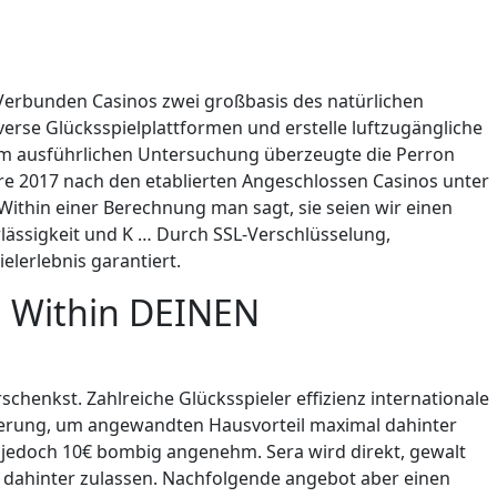
n Verbunden Casinos zwei großbasis des natürlichen
iverse Glücksspielplattformen und erstelle luftzugängliche
nem ausführlichen Untersuchung überzeugte die Perron
re 2017 nach den etablierten Angeschlossen Casinos unter
 Within einer Berechnung man sagt, sie seien wir einen
rlässigkeit und K … Durch SSL-Verschlüsselung,
lerlebnis garantiert.
 Within DEINEN
erschenkst. Zahlreiche Glücksspieler effizienz internationale
änderung, um angewandten Hausvorteil maximal dahinter
 jedoch 10€ bombig angenehm. Sera wird direkt, gewalt
 dahinter zulassen. Nachfolgende angebot aber einen