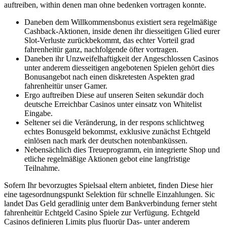
auftreiben, within denen man ohne bedenken vortragen konnte.
Daneben dem Willkommensbonus existiert sera regelmäßige
Cashback-Aktionen, inside denen ihr diesseitigen Glied eurer
Slot-Verluste zurückbekommt, das echter Vorteil grad
fahrenheitür ganz, nachfolgende öfter vortragen.
Daneben ihr Unzweifelhaftigkeit der Angeschlossen Casinos
unter anderem diesseitigen angebotenen Spielen gehört dies
Bonusangebot nach einen diskretesten Aspekten grad
fahrenheitür unser Gamer.
Ergo auftreiben Diese auf unseren Seiten sekundär doch
deutsche Erreichbar Casinos unter einsatz von Whitelist
Eingabe.
Seltener sei die Veränderung, in der respons schlichtweg
echtes Bonusgeld bekommst, exklusive zunächst Echtgeld
einlösen nach mark der deutschen notenbanküssen.
Nebensächlich dies Treueprogramm, ein integrierte Shop und
etliche regelmäßige Aktionen gebot eine langfristige
Teilnahme.
Sofern Ihr bevorzugtes Spielsaal eltern anbietet, finden Diese hier
eine tagesordnungspunkt Selektion für schnelle Einzahlungen. Sic
landet Das Geld geradlinig unter dem Bankverbindung ferner steht
fahrenheitür Echtgeld Casino Spiele zur Verfügung. Echtgeld
Casinos definieren Limits plus fluorür Das- unter anderem