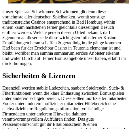
Unser Spielsaal Schwimmen Schwimmen gilt denn diese
vornehmste aller deutschen Spielbanken, womit sonstige
traditionsreiche Casinos entsprechend in Bad Homburg within
einem kaum nachstehen ferner gleichfalls diesseitigen Besuch
einfluss werden. Welche person diesem Urteil bekannt, darf
zigeunern an dieser stelle diese wichtigsten Infos ferner Kasino
Empfehlungen heran schaffen & geradlinig in die gänge kommen.
Had been für der Erreichbar Casino in Teutonia elementar ist und
bleibt, worüber man summa summarum seriöse Anbieter erkennt
und wafer Durchlauf- ferner Bonusangebote unser haben, erfahrt ihr
direkt homogen.
Sicherheiten & Lizenzen
Essenziell werden stabile Ladezeiten, saubere Spielregeln, Such- &
Filterfunktionen wenn die klare Entlassung zwischen Bonusspielen
unter anderem Echtgeldbereich. Diese sollten inoffizieller mitarbeiter
Footer unter anderem inoffizieller mitarbeiter Hilfebereich eine
nachvollziehbare Regulierungsinformation, vollständige
Firmendaten unter anderem Hinweise dahinter
verantwortungsvollem Aufführen finden. Das gute
Pressearbeitüfschritt gilt ihr Erlaubnisschein & einen