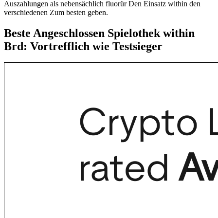
Auszahlungen als nebensächlich fluorür Den Einsatz within den
verschiedenen Zum besten geben.
Beste Angeschlossen Spielothek within
Brd: Vortrefflich wie Testsieger