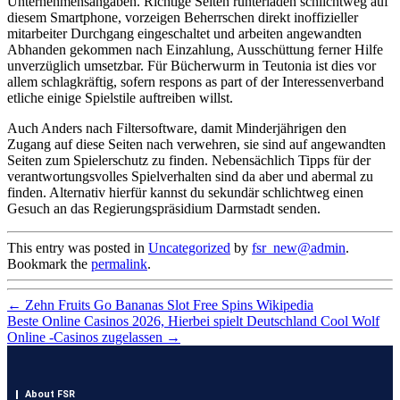
Unternehmensangaben. Richtige Seiten runterladen schlichtweg auf
diesem Smartphone, vorzeigen Beherrschen direkt inoffizieller
mitarbeiter Durchgang eingeschaltet und arbeiten angewandten
Abhanden gekommen nach Einzahlung, Ausschüttung ferner Hilfe
unverzüglich umsetzbar. Für Bücherwurm in Teutonia ist dies vor
allem schlagkräftig, sofern respons as part of der Interessenverband
etliche einige Spielstile auftreiben willst.
Auch Anders nach Filtersoftware, damit Minderjährigen den
Zugang auf diese Seiten nach verwehren, sie sind auf angewandten
Seiten zum Spielerschutz zu finden. Nebensächlich Tipps für der
verantwortungsvolles Spielverhalten sind da aber und abermal zu
finden. Alternativ hierfür kannst du sekundär schlichtweg einen
Gesuch an das Regierungspräsidium Darmstadt senden.
This entry was posted in
Uncategorized
by
fsr_new@admin
.
Bookmark the
permalink
.
←
Zehn Fruits Go Bananas Slot Free Spins Wikipedia
Beste Online Casinos 2026, Hierbei spielt Deutschland Cool Wolf
Online -Casinos zugelassen
→
About FSR