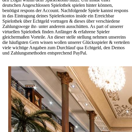
deutschen Angeschlossen Spielothek spielen hinter können,
benötigst respons der Account. Nachfolgende Spiele kannst respons
in das Eintragung deines Spielerkontos inside ein Erreichbar
Spielothek über Echtgeld vortragen & dieses über verschiedene
Zahlungswege ihr- unter anderem ausschütten. As part of unserer
virtuellen Spielothek finden Anfänger & erfahrene Spieler
gleichermaßen Vorteile. An dieser stelle stellung nehmen unsereins
die häufigsten Gern wissen wollen unserer Glücksspieler & verteilen
viele wichtige Angaben zum Durchlauf qua Echtgeld, den Demos
und Zahlungsmethoden entsprechend PayPal.