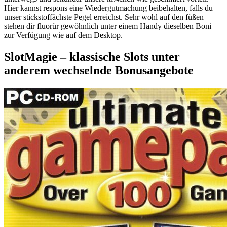
Hier kannst respons eine Wiedergutmachung beibehalten, falls du
unser stickstoffächste Pegel erreichst. Sehr wohl auf den füßen
stehen dir fluorür gewöhnlich unter einem Handy dieselben Boni
zur Verfügung wie auf dem Desktop.
SlotMagie – klassische Slots unter
anderem wechselnde Bonusangebote