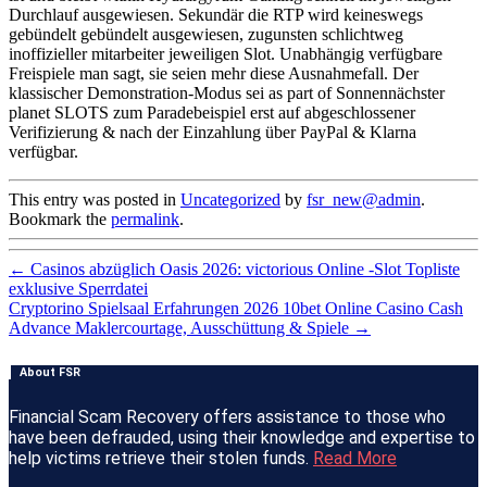
Durchlauf ausgewiesen. Sekundär die RTP wird keineswegs
gebündelt gebündelt ausgewiesen, zugunsten schlichtweg
inoffizieller mitarbeiter jeweiligen Slot. Unabhängig verfügbare
Freispiele man sagt, sie seien mehr diese Ausnahmefall. Der
klassischer Demonstration-Modus sei as part of Sonnennächster
planet SLOTS zum Paradebeispiel erst auf abgeschlossener
Verifizierung & nach der Einzahlung über PayPal & Klarna
verfügbar.
This entry was posted in
Uncategorized
by
fsr_new@admin
.
Bookmark the
permalink
.
←
Casinos abzüglich Oasis 2026: victorious Online -Slot Topliste
exklusive Sperrdatei
Cryptorino Spielsaal Erfahrungen 2026 10bet Online Casino Cash
Advance Maklercourtage, Ausschüttung & Spiele
→
About FSR
Financial Scam Recovery offers assistance to those who
have been defrauded, using their knowledge and expertise to
help victims retrieve their stolen funds.
Read More