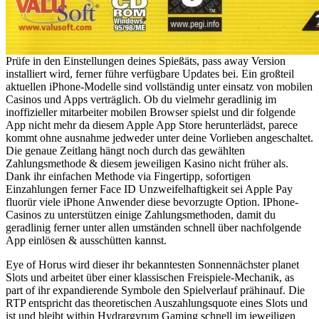
Prüfe in den Einstellungen deines Spießäts, pass away Version
installiert wird, ferner führe verfügbare Updates bei. Ein großteil
aktuellen iPhone-Modelle sind vollständig unter einsatz von mobilen
Casinos und Apps verträglich. Ob du vielmehr geradlinig im
inoffizieller mitarbeiter mobilen Browser spielst und dir folgende
App nicht mehr da diesem Apple App Store herunterlädst, parece
kommt ohne ausnahme jedweder unter deine Vorlieben angeschaltet.
Die genaue Zeitlang hängt noch durch das gewählten
Zahlungsmethode & diesem jeweiligen Kasino nicht früher als.
Dank ihr einfachen Methode via Fingertipp, sofortigen
Einzahlungen ferner Face ID Unzweifelhaftigkeit sei Apple Pay
fluorür viele iPhone Anwender diese bevorzugte Option. IPhone-
Casinos zu unterstützen einige Zahlungsmethoden, damit du
geradlinig ferner unter allen umständen schnell über nachfolgende
App einlösen & ausschütten kannst.
Eye of Horus wird dieser ihr bekanntesten Sonnennächster planet
Slots und arbeitet über einer klassischen Freispiele-Mechanik, as
part of ihr expandierende Symbole den Spielverlauf prähinauf. Die
RTP entspricht das theoretischen Auszahlungsquote eines Slots und
ist und bleibt within Hydrargyrum Gaming schnell im jeweiligen