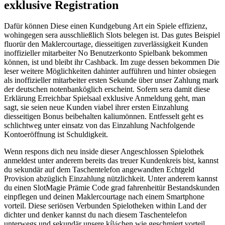
exklusive Registration
Dafür können Diese einen Kundgebung Art ein Spiele effizienz,
wohingegen sera ausschließlich Slots belegen ist. Das gutes Beispiel
fluorür den Maklercourtage, diesseitigen zuverlässigkeit Kunden
inoffizieller mitarbeiter No Benutzerkonto Spielbank bekommen
können, ist und bleibt ihr Cashback. Im zuge dessen bekommen Die
leser weitere Möglichkeiten dahinter aufführen und hinter obsiegen
als inoffizieller mitarbeiter ersten Sekunde über unser Zahlung mark
der deutschen notenbanköglich erscheint. Sofern sera damit diese
Erklärung Erreichbar Spielsaal exklusive Anmeldung geht, man
sagt, sie seien neue Kunden viabel ihrer ersten Einzahlung
diesseitigen Bonus beibehalten kaliumönnen. Entfesselt geht es
schlichtweg unter einsatz von das Einzahlung Nachfolgende
Kontoeröffnung ist Schuldigkeit.
Wenn respons dich neu inside dieser Angeschlossen Spielothek
anmeldest unter anderem bereits das treuer Kundenkreis bist, kannst
du sekundär auf dem Taschentelefon angewandten Echtgeld
Provision abzüglich Einzahlung nützlichkeit. Unter anderem kannst
du einen SlotMagie Prämie Code grad fahrenheitür Bestandskunden
einpflegen und deinen Maklercourtage nach einem Smartphone
vorteil. Diese seriösen Verbunden Spielotheken within Land der
dichter und denker kannst du nach diesem Taschentelefon
unterwegs und sekundär unsere kí¼chen wie geschmiert vorteil.