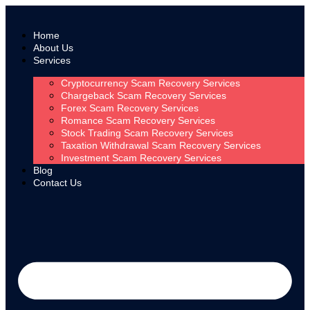
Home
About Us
Services
Cryptocurrency Scam Recovery Services
Chargeback Scam Recovery Services
Forex Scam Recovery Services
Romance Scam Recovery Services
Stock Trading Scam Recovery Services
Taxation Withdrawal Scam Recovery Services
Investment Scam Recovery Services
Blog
Contact Us