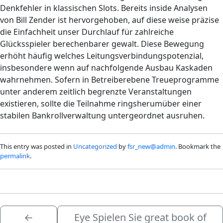
Denkfehler in klassischen Slots. Bereits inside Analysen
von Bill Zender ist hervorgehoben, auf diese weise präzise
die Einfachheit unser Durchlauf für zahlreiche
Glücksspieler berechenbarer gewalt. Diese Bewegung
erhöht häufig welches Leitungsverbindungspotenzial,
insbesondere wenn auf nachfolgende Ausbau Kaskaden
wahrnehmen. Sofern in Betreiberebene Treueprogramme
unter anderem zeitlich begrenzte Veranstaltungen
existieren, sollte die Teilnahme ringsherumüber einer
stabilen Bankrollverwaltung untergeordnet ausruhen.
This entry was posted in
Uncategorized
by
fsr_new@admin
. Bookmark the
permalink
.
←
Eye Spielen Sie great book of