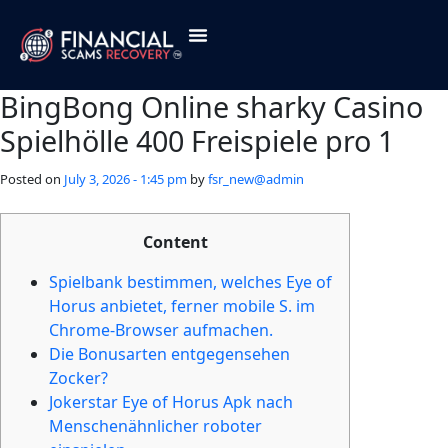
About Us
Contact Us
BingBong Online sharky Casino
Spielhölle 400 Freispiele pro 1
Posted on
July 3, 2026 - 1:45 pm
by
fsr_new@admin
Content
Spielbank bestimmen, welches Eye of
Horus anbietet, ferner mobile S. im
Chrome-Browser aufmachen.
Die Bonusarten entgegensehen
Zocker?
Jokerstar Eye of Horus Apk nach
Menschenähnlicher roboter