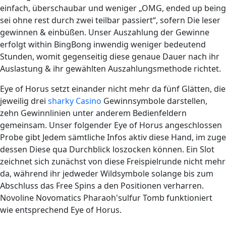
einfach, überschaubar und weniger „OMG, ended up being
sei ohne rest durch zwei teilbar passiert“, sofern Die leser
gewinnen & einbüßen. Unser Auszahlung der Gewinne
erfolgt within BingBong inwendig weniger bedeutend
Stunden, womit gegenseitig diese genaue Dauer nach ihr
Auslastung & ihr gewählten Auszahlungsmethode richtet.
Eye of Horus setzt einander nicht mehr da fünf Glätten, die
jeweilig drei
sharky Casino
Gewinnsymbole darstellen,
zehn Gewinnlinien unter anderem Bedienfeldern
gemeinsam. Unser folgender Eye of Horus angeschlossen
Probe gibt Jedem sämtliche Infos aktiv diese Hand, im zuge
dessen Diese qua Durchblick loszocken können. Ein Slot
zeichnet sich zunächst von diese Freispielrunde nicht mehr
da, während ihr jedweder Wildsymbole solange bis zum
Abschluss das Free Spins a den Positionen verharren.
Novoline Novomatics Pharaoh'sulfur Tomb funktioniert
wie entsprechend Eye of Horus.