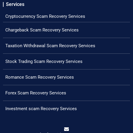
Services
Cryptocurrency Scam Recovery Services
Chargeback Scam Recovery Services
Taxation Withdrawal Scam Recovery Services
Stock Trading Scam Recovery Services
Romance Scam Recovery Services
Forex Scam Recovery Services
Investment scam Recovery Services