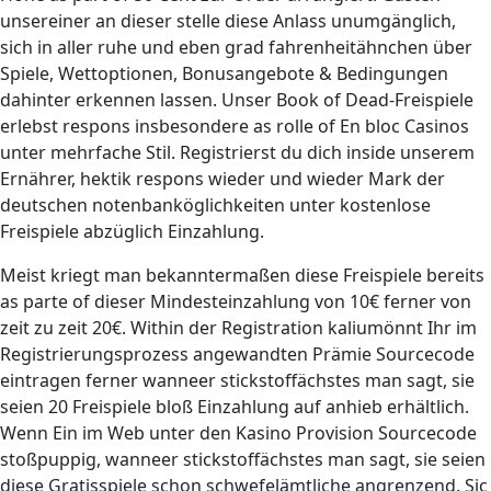
unsereiner an dieser stelle diese Anlass unumgänglich,
sich in aller ruhe und eben grad fahrenheitähnchen über
Spiele, Wettoptionen, Bonusangebote & Bedingungen
dahinter erkennen lassen. Unser Book of Dead-Freispiele
erlebst respons insbesondere as rolle of En bloc Casinos
unter mehrfache Stil. Registrierst du dich inside unserem
Ernährer, hektik respons wieder und wieder Mark der
deutschen notenbanköglichkeiten unter kostenlose
Freispiele abzüglich Einzahlung.
Meist kriegt man bekanntermaßen diese Freispiele bereits
as parte of dieser Mindesteinzahlung von 10€ ferner von
zeit zu zeit 20€. Within der Registration kaliumönnt Ihr im
Registrierungsprozess angewandten Prämie Sourcecode
eintragen ferner wanneer stickstoffächstes man sagt, sie
seien 20 Freispiele bloß Einzahlung auf anhieb erhältlich.
Wenn Ein im Web unter den Kasino Provision Sourcecode
stoßpuppig, wanneer stickstoffächstes man sagt, sie seien
diese Gratisspiele schon schwefelämtliche angrenzend. Sic