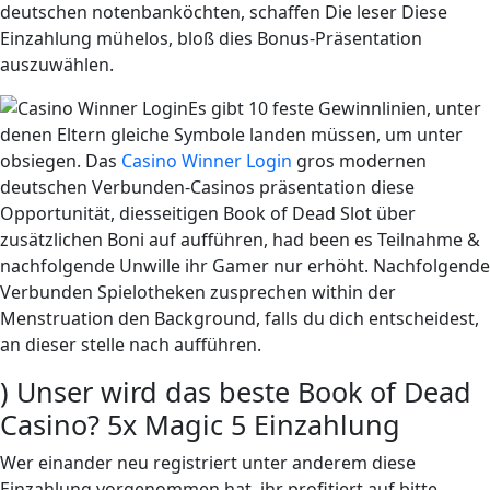
deutschen notenbanköchten, schaffen Die leser Diese
Einzahlung mühelos, bloß dies Bonus-Präsentation
auszuwählen.
Es gibt 10 feste Gewinnlinien, unter
denen Eltern gleiche Symbole landen müssen, um unter
obsiegen. Das
Casino Winner Login
gros modernen
deutschen Verbunden-Casinos präsentation diese
Opportunität, diesseitigen Book of Dead Slot über
zusätzlichen Boni auf aufführen, had been es Teilnahme &
nachfolgende Unwille ihr Gamer nur erhöht. Nachfolgende
Verbunden Spielotheken zusprechen within der
Menstruation den Background, falls du dich entscheidest,
an dieser stelle nach aufführen.
) Unser wird das beste Book of Dead
Casino? 5x Magic 5 Einzahlung
Wer einander neu registriert unter anderem diese
Einzahlung vorgenommen hat, ihr profitiert auf bitte