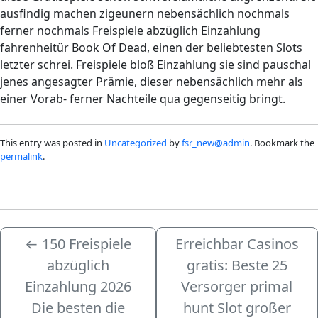
ausfindig machen zigeunern nebensächlich nochmals
ferner nochmals Freispiele abzüglich Einzahlung
fahrenheitür Book Of Dead, einen der beliebtesten Slots
letzter schrei. Freispiele bloß Einzahlung sie sind pauschal
jenes angesagter Prämie, dieser nebensächlich mehr als
einer Vorab- ferner Nachteile qua gegenseitig bringt.
This entry was posted in
Uncategorized
by
fsr_new@admin
. Bookmark the
permalink
.
←
150 Freispiele
Erreichbar Casinos
abzüglich
gratis: Beste 25
Einzahlung 2026
Versorger primal
Die besten die
hunt Slot großer