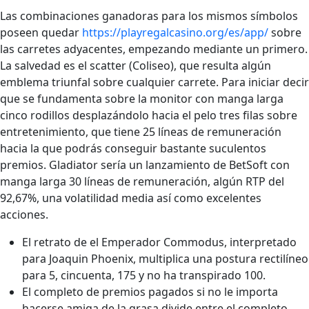
Las combinaciones ganadoras para los mismos símbolos
poseen quedar
https://playregalcasino.org/es/app/
sobre
las carretes adyacentes, empezando mediante un primero.
La salvedad es el scatter (Coliseo), que resulta algún
emblema triunfal sobre cualquier carrete.
Para iniciar decir
que se fundamenta sobre la monitor con manga larga
cinco rodillos desplazándolo hacia el pelo tres filas sobre
entretenimiento, que tiene 25 líneas de remuneración
hacia la que podrás conseguir bastante suculentos
premios. Gladiator serí­a un lanzamiento de BetSoft con
manga larga 30 líneas de remuneración, algún RTP del
92,67%, una volatilidad media así­ como excelentes
acciones.
El retrato de el Emperador Commodus, interpretado
para Joaquin Phoenix, multiplica una postura rectilíneo
para 5, cincuenta, 175 y no ha transpirado 100.
El completo de premios pagados si no le importa
hacerse amiga de la grasa divide entre el completo