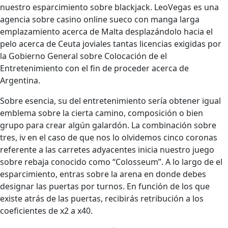
nuestro esparcimiento sobre blackjack. LeoVegas es una
agencia sobre casino online sueco con manga larga
emplazamiento acerca de Malta desplazándolo hacia el
pelo acerca de Ceuta joviales tantas licencias exigidas por
la Gobierno General sobre Colocación de el
Entretenimiento con el fin de proceder acerca de
Argentina.
Sobre esencia, su del entretenimiento serí­a obtener igual
emblema sobre la cierta camino, composición o bien
grupo para crear algún galardón. La combinación sobre
tres, iv en el caso de que nos lo olvidemos cinco coronas
referente a las carretes adyacentes inicia nuestro juego
sobre rebaja conocido como “Colosseum”. A lo largo de el
esparcimiento, entras sobre la arena en donde debes
designar las puertas por turnos. En función de los que
existe atrás de las puertas, recibirás retribución a los
coeficientes de x2 a x40.