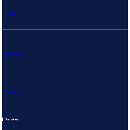
Home
About Us
Contact Us
Services