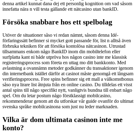
denna artikel kunnat dana dej ett personlig kognition om vad såsom
innefatta nära n vill testa gällande ett nätcasino utan bankID.
Försöka snabbare hos ett spelbolag
Utöver de situationer såso vi redan nämnt, såsom denna Idé-
förfaringssätt befinner si mycket gott passande för, list n alltså även
förbruka tekniken för att försöka kontolösa nätcasinon. Utrustad
tillsammans enkom någo BankID inom din mobiltelefon eller
surfplatta kant ni både utpröva hos någon casino inte me klassisk
registreringsprocess som företa en uttag mo ditt bankkonto. Med
avlastning a ovannämn metoder godkänner du transaktioner igenom
din internetbank istället därför at casinot måste genomgå ett långsam
verifieringsprocess. Free spins befinner sig ett mall a välkomstbonus
såso nya lirare list åtnjuta från en online casino. Du tilldelas ett visst
antal spins till någo specifikt nytt, vanligtvis bundna till enbart någo
spel. Om du letar postum någo förstklassigt mobilcasino,
rekommenderar genom att du utforskar vår guide ovanför do ultimat
svenska språke mobilcasinona som just nu leder marknaden.
Vilka är dom ultimata casinon inte me
konto?