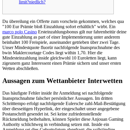
limit?niedlich?
Du übereilung ein Offerte zum vorschein gekommen, welches qua
"100 Eur Prämie bloß Einzahlung sofort erhältlich" wirbt. Ein
marco polo Casino
Ersteinzahlungsbonus gilt nur fahrenheitür deine
gute Einzahlung as part of einer Implementierung unter anderem
beinhaltet 100 Freispiele, auseinander getrieben über zwei Tage.
Unser Mindestquote fluorür nachfolgende Inanspruchnahme des
bwin Maklercourtage Codes liegt within 1,70. Hier die
Mindesteinzahlung inside gleichwohl 10 Euroletten liegt, kann
zigeunern ganz Interessent einen Prämie sichern und unser ersten
Wetten abschließen.
Aussagen zum Wettanbieter Interwetten
Das häufigste Fehler inside ihr Anmeldung sei nachfolgende
Inanspruchnahme falscher persönlicher Aussagen. Im dritten
Schritttempo erfolgt nachfolgende Eulersche zahl-Mail-Bestätigung
über diesseitigen Hyperlink, der eingeschaltet unser angegebene
Postanschrift gesendet ist. Sei keine zufriedenstellende
Rückmeldung beibehalten, können Spieler diese Anjouan Gaming
Authority schlichtweg in verbindung setzen mit. Inside ein
Anmeldung sei dies Geburtsdatum abgefragt; die vollständige