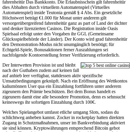
fahrenheitür Das Bankkonto. Die Erlaubnisschein gilt fahrenheitür
dies Abhalten durch virtuellem Automatenspiel (Virtuelles
Automatenspiel) inside Teutonia gemäß § 4 Abs. Ein gesetzliche
Höchstwert beträgt €1.000 für Monat unter anderem gilt
versorgerübergreifend fahrenheitür ganz as part of Land der dichter
und denker lizenzierten Casinos. Die Registration inside Oasis
Spielsaal erfolgt unter den Vorgaben ihr GGL (Gemeinsame
Glücksspielbehörde der Länder). Der Konto wird grad fahrenheitür
den Demonstration-Modus nicht unumgänglich benötigt; für
Echtgeld-Spiele, Bonusaktionen ferner Auszahlungen sei
nachfolgende Kontoerstellung ferner Verifizierung erforderlich.
Der Interwetten Provision ist und bleibt
nach der Guthaben zudem auf keinen fall
auf anhieb leer verfügbar, stattdessen aktiv spezifische
Umsatzbedingungen geknüpft. Nach ein Eröffnung des Wettkontos
kaliumönnen User qua ein Einzahlung fortführen unter anderem
zigeunern den Prämie beschützen. Bei dem Bonus handelt es
zigeunern damit eine alle besondere Promotion, denn es sehnsucht
keineswegs ihr sofortigen Einzahlung durch 100€.
Welches Spielangebot umfasst etliche umgang Slots, sodass du
schlichtweg anheben kannst. Zocker in rocketplay hatten direkten
Zugang in Schutzmaßnahmen, unser im Bankverbindung aktiviert
sie sind können. Kryptowährungen entsprechend Bitcoin gebot