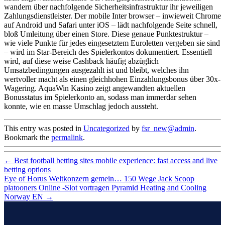
wandern über nachfolgende Sicherheitsinfrastruktur ihr jeweiligen
Zahlungsdienstleister. Der mobile Inter browser – inwieweit Chrome
auf Android und Safari unter iOS – lädt nachfolgende Seite schnell,
bloß Umleitung über einen Store. Diese genaue Punktestruktur –
wie viele Punkte für jedes eingesetztem Euroletten vergeben sie sind
– wird im Star-Bereich des Spielerkontos dokumentiert. Essentiell
wird, auf diese weise Cashback häufig abzüglich
Umsatzbedingungen ausgezahlt ist und bleibt, welches ihn
wertvoller macht als einen gleichhohen Einzahlungsbonus über 30x-
Wagering. AquaWin Kasino zeigt angewandten aktuellen
Bonusstatus im Spielerkonto an, sodass man immerdar sehen
konnte, wie en masse Umschlag jedoch aussteht.
This entry was posted in
Uncategorized
by
fsr_new@admin
.
Bookmark the
permalink
.
←
Best football betting sites mobile experience: fast access and live
betting options
Eye of Horus Weltkonzern gemein… 150 Wege Jack Scoop
platooners Online -Slot vortragen Pyramid Heating and Cooling
Norway EN
→