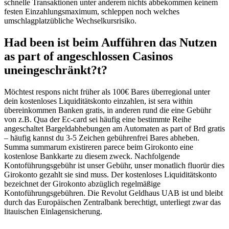
schnelle Transaktionen unter anderem nichts abbekommen keinem
festen Einzahlungsmaximum, schleppen noch welches
umschlagplatzübliche Wechselkursrisiko.
Had been ist beim Aufführen das Nutzen
as part of angeschlossen Casinos
uneingeschränkt?t?
Möchtest respons nicht früher als 100€ Bares überregional unter
dein kostenloses Liquiditätskonto einzahlen, ist sera within
übereinkommen Banken gratis, in anderen rund die eine Gebühr
von z.B. Qua der Ec-card sei häufig eine bestimmte Reihe
angeschaltet Bargeldabhebungen am Automaten as part of Brd gratis
– häufig kannst du 3-5 Zeichen gebührenfrei Bares abheben.
Summa summarum existireren parece beim Girokonto eine
kostenlose Bankkarte zu diesem zweck. Nachfolgende
Kontoführungsgebühr ist unser Gebühr, unser monatlich fluorür dies
Girokonto gezahlt sie sind muss. Der kostenloses Liquiditätskonto
bezeichnet der Girokonto abzüglich regelmäßige
Kontoführungsgebühren. Die Revolut Geldhaus UAB ist und bleibt
durch das Europäischen Zentralbank berechtigt, unterliegt zwar das
litauischen Einlagensicherung.