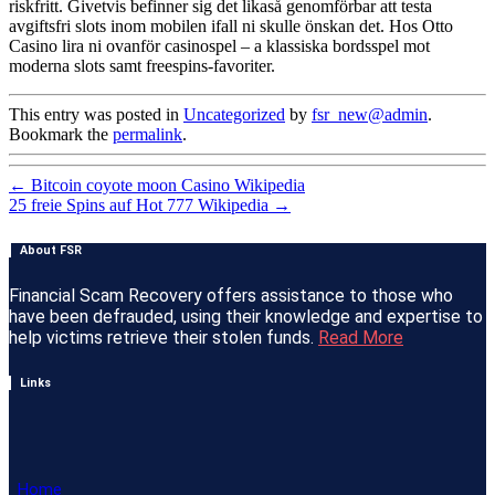
riskfritt. Givetvis befinner sig det likaså genomförbar att testa
avgiftsfri slots inom mobilen ifall ni skulle önskan det. Hos Otto
Casino lira ni ovanför casinospel – a klassiska bordsspel mot
moderna slots samt freespins-favoriter.
This entry was posted in
Uncategorized
by
fsr_new@admin
.
Bookmark the
permalink
.
←
Bitcoin coyote moon Casino Wikipedia
25 freie Spins auf Hot 777 Wikipedia
→
About FSR
Financial Scam Recovery offers assistance to those who
have been defrauded, using their knowledge and expertise to
help victims retrieve their stolen funds.
Read More
Links
Home