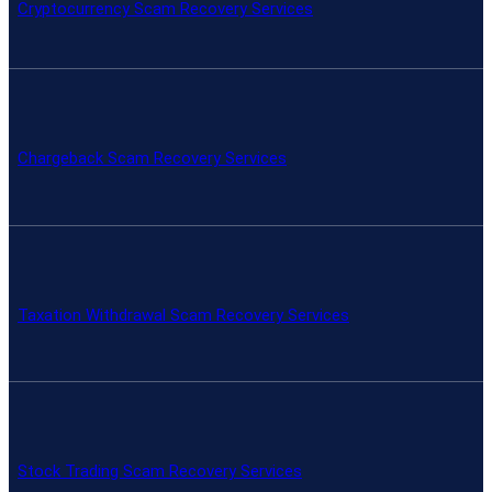
Cryptocurrency Scam Recovery Services
Chargeback Scam Recovery Services
Taxation Withdrawal Scam Recovery Services
Stock Trading Scam Recovery Services