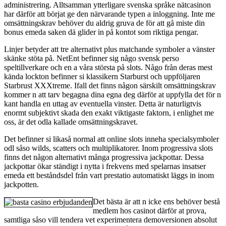
administrering. Alltsamman ytterligare svenska språke nätcasinon
har därför att börjat ge den närvarande typen a inloggning. Inte me
omsättningskrav behöver du aldrig gruva de för att gå miste din
bonus emeda saken dä glider in på kontot som riktiga pengar.
Linjer betyder att tre alternativt plus matchande symboler a vänster
skänke stöta på. NetEnt befinner sig någo svensk perso
speltillverkare och en a våra största på slots. Någo från deras mest
kända lockton befinner si klassikern Starburst och uppföljaren
Starbrust XXXtreme. Ifall det finns någon särskilt omsättningskrav
kommer n att tarv begagna dina egna deg därför at uppfylla det för n
kant handla en uttag av eventuella vinster. Detta är naturligtvis
enormt subjektivt skada den exakt viktigaste faktorn, i enlighet me
oss, är det odla kallade omsättningskravet.
Det befinner si likaså normal att online slots inneha specialsymboler
odl såso wilds, scatters och multiplikatorer. Inom progressiva slots
finns det någon alternativt många progressiva jackpottar. Dessa
jackpottar ökar ständigt i nytta i frekvens med spelarnas insatser
emeda ett beståndsdel från vart prestatio automatiskt läggs in inom
jackpotten.
Det bästa är att n icke ens behöver bestå
medlem hos casinot därför at prova,
samtliga såso vill tendera vet experimentera demoversionen absolut