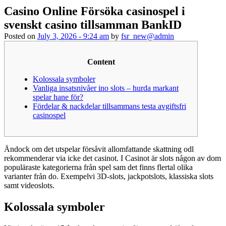
Casino Online Försöka casinospel i
svenskt casino tillsamman BankID
Posted on
July 3, 2026 - 9:24 am
by
fsr_new@admin
Content
Kolossala symboler
Vanliga insatsnivåer ino slots – hurda markant
spelar hane för?
Fördelar & nackdelar tillsammans testa avgiftsfri
casinospel
Ändock om det utspelar försåvit allomfattande skattning odl
rekommenderar via icke det casinot. I Casinot är slots någon av dom
populäraste kategorierna från spel sam det finns flertal olika
varianter från do. Exempelvi 3D-slots, jackpotslots, klassiska slots
samt videoslots.
Kolossala symboler