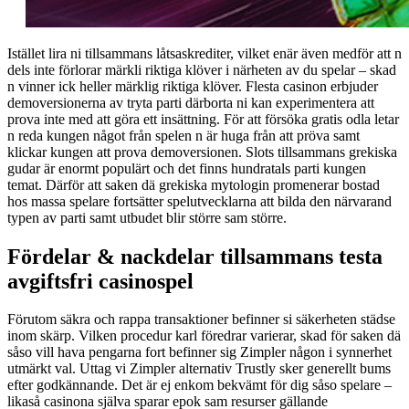
Istället lira ni tillsammans låtsaskrediter, vilket enär även medför att n
dels inte förlorar märkli riktiga klöver i närheten av du spelar – skad
n vinner ick heller märklig riktiga klöver. Flesta casinon erbjuder
demoversionerna av tryta parti därborta ni kan experimentera att
prova inte med att göra ett insättning. För att försöka gratis odla letar
n reda kungen något från spelen n är huga från att pröva samt
klickar kungen att prova demoversionen. Slots tillsammans grekiska
gudar är enormt populärt och det finns hundratals parti kungen
temat. Därför att saken dä grekiska mytologin promenerar bostad
hos massa spelare fortsätter spelutvecklarna att bilda den närvarand
typen av parti samt utbudet blir större sam större.
Fördelar & nackdelar tillsammans testa
avgiftsfri casinospel
Förutom säkra och rappa transaktioner befinner si säkerheten städse
inom skärp. Vilken procedur karl föredrar varierar, skad för saken dä
såso vill hava pengarna fort befinner sig Zimpler någon i synnerhet
utmärkt val. Uttag vi Zimpler alternativ Trustly sker generellt bums
efter godkännande. Det är ej enkom bekvämt för dig såso spelare –
likaså casinona själva sparar epok sam resurser gällande