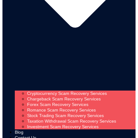
Cryptocurrency Scam Recovery Services
Chargeback Scam Recovery Services
Forex Scam Recovery Services
Romance Scam Recovery Services
Stock Trading Scam Recovery Services
Taxation Withdrawal Scam Recovery Services
Investment Scam Recovery Services
Blog
Contact Us