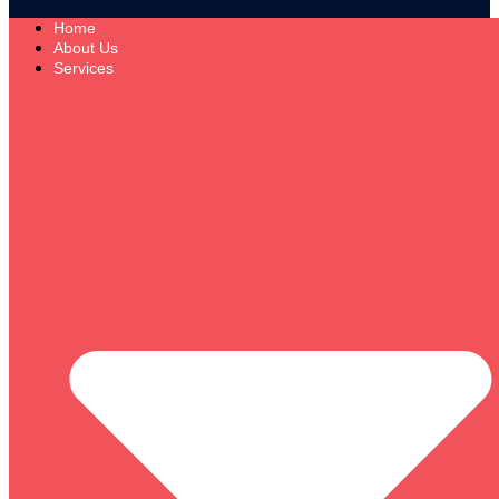
Home
About Us
Services