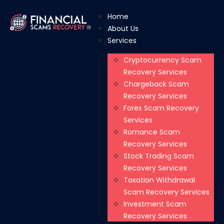
Home
About Us
Services
Cryptocurrency Scam
Recovery Services
Chargeback Scam
Recovery Services
Forex Scam Recovery
Services
Romance Scam
Recovery Services
Stock Trading Scam
Recovery Services
Taxation Withdrawal
Scam Recovery Services
Investment Scam
Recovery Services