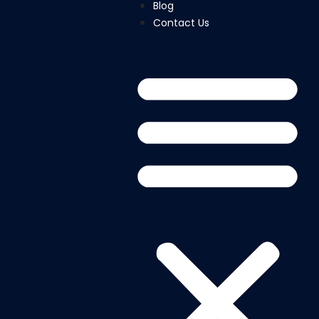
Blog
Contact Us