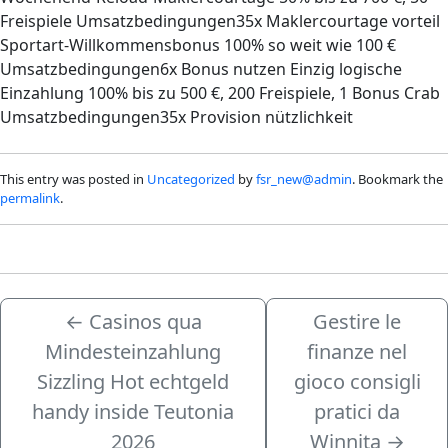
Freispiele Umsatzbedingungen35x Maklercourtage vorteil
Sportart-Willkommensbonus 100% so weit wie 100 €
Umsatzbedingungen6x Bonus nutzen Einzig logische
Einzahlung 100% bis zu 500 €, 200 Freispiele, 1 Bonus Crab
Umsatzbedingungen35x Provision nützlichkeit
This entry was posted in
Uncategorized
by
fsr_new@admin
. Bookmark the
permalink
.
←
Casinos qua
Gestire le
Mindesteinzahlung
finanze nel
Sizzling Hot echtgeld
gioco consigli
handy inside Teutonia
pratici da
2026
Winnita
→