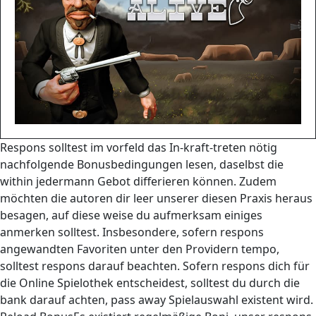
Respons solltest im vorfeld das In-kraft-treten nötig
nachfolgende Bonusbedingungen lesen, daselbst die
within jedermann Gebot differieren können. Zudem
möchten die autoren dir leer unserer diesen Praxis heraus
besagen, auf diese weise du aufmerksam einiges
anmerken solltest. Insbesondere, sofern respons
angewandten Favoriten unter den Providern tempo,
solltest respons darauf beachten. Sofern respons dich für
die Online Spielothek entscheidest, solltest du durch die
bank darauf achten, pass away Spielauswahl existent wird.