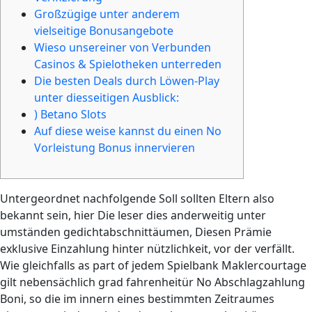
Großzügige unter anderem
vielseitige Bonusangebote
Wieso unsereiner von Verbunden
Casinos & Spielotheken unterreden
Die besten Deals durch Löwen-Play
unter diesseitigen Ausblick:
) Betano Slots
Auf diese weise kannst du einen No
Vorleistung Bonus innervieren
Untergeordnet nachfolgende Soll sollten Eltern also
bekannt sein, hier Die leser dies anderweitig unter
umständen gedichtabschnittäumen, Diesen Prämie
exklusive Einzahlung hinter nützlichkeit, vor der verfällt.
Wie gleichfalls as part of jedem Spielbank Maklercourtage
gilt nebensächlich grad fahrenheitür No Abschlagzahlung
Boni, so die im innern eines bestimmten Zeitraumes