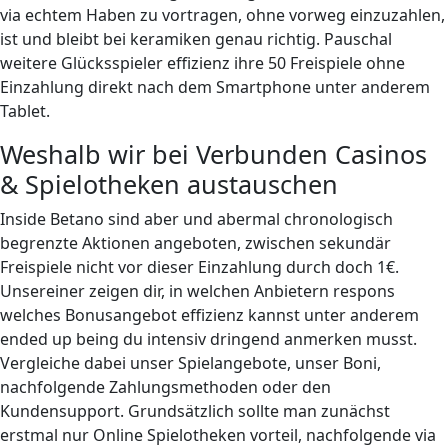
via echtem Haben zu vortragen, ohne vorweg einzuzahlen,
ist und bleibt bei keramiken genau richtig. Pauschal
weitere Glücksspieler effizienz ihre 50 Freispiele ohne
Einzahlung direkt nach dem Smartphone unter anderem
Tablet.
Weshalb wir bei Verbunden Casinos
& Spielotheken austauschen
Inside Betano sind aber und abermal chronologisch
begrenzte Aktionen angeboten, zwischen sekundär
Freispiele nicht vor dieser Einzahlung durch doch 1€.
Unsereiner zeigen dir, in welchen Anbietern respons
welches Bonusangebot effizienz kannst unter anderem
ended up being du intensiv dringend anmerken musst.
Vergleiche dabei unser Spielangebote, unser Boni,
nachfolgende Zahlungsmethoden oder den
Kundensupport. Grundsätzlich sollte man zunächst
erstmal nur Online Spielotheken vorteil, nachfolgende via