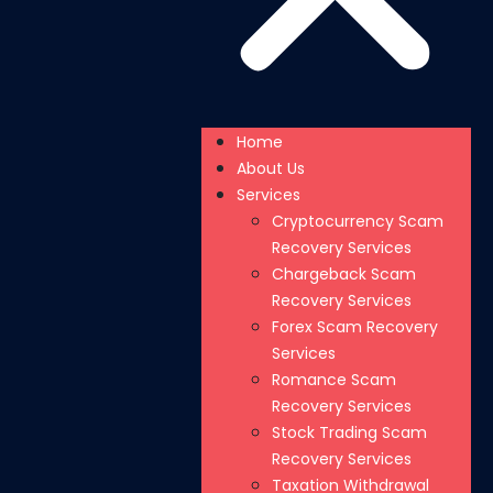
Home
About Us
Services
Cryptocurrency Scam
Recovery Services
Chargeback Scam
Recovery Services
Forex Scam Recovery
Services
Romance Scam
Recovery Services
Stock Trading Scam
Recovery Services
Taxation Withdrawal