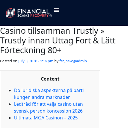
Casino tillsamman Trustly »
Trustly innan Uttag Fort & Lätt
Förteckning 80+
Posted on
July 3, 2026 - 1:16 pm
by
fsr_new@admin
Content
Do juridiska aspekterna på parti
kungen andra marknader
Ledtråd för att välja casino utan
svensk person koncession 2026
Ultimata MGA Casinon – 2025