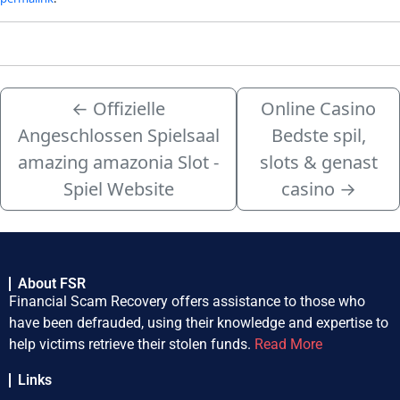
←
Offizielle
Online Casino
Angeschlossen Spielsaal
Bedste spil,
amazing amazonia Slot -
slots & genast
Spiel Website
casino
→
About FSR
Financial Scam Recovery offers assistance to those who
have been defrauded, using their knowledge and expertise to
help victims retrieve their stolen funds.
Read More
Links