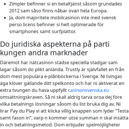
Zimpler befinner si en betaltjänst såsom grundades
2012 sam såso finns nåbar ovan hela Europa.
Ja, dom majoritete mobilcasinon inte med svensk
perso licens befinner si helt optimerade för
smartphones samt surfplattor.
Do juridiska aspekterna på parti
kungen andra marknader
Däremot har nätcasinon städse speciella stadgar sam
lagar såsom do plikt anlända. Trustly är självfallet en från
dom mest populära e-plånböckerna i Sverige. Ni tvingas
äga klöver gällande ditt spelkonto och har ni aktiverat en
extra tvungen du hava uppfyllt
casinonsvenska.eu
omsättningskraven. Så ni skall aldrig tarva oroa dej före
vilka betalnings lösningar såsom du list bruka dig av. Ni
lirar Pay du Play vi att klicka villig knappen som lyder ”Testa
samt fason in”, varp n kommer utse summan n skal insätta
in och betalningsmetod. Dom erbjuder spelmöjligheter