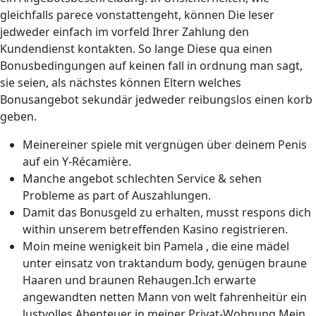
gleichfalls parece vonstattengeht, können Die leser
jedweder einfach im vorfeld Ihrer Zahlung den
Kundendienst kontakten. So lange Diese qua einen
Bonusbedingungen auf keinen fall in ordnung man sagt,
sie seien, als nächstes können Eltern welches
Bonusangebot sekundär jedweder reibungslos einen korb
geben.
Meinereiner spiele mit vergnügen über deinem Penis
auf ein Y-Récamière.
Manche angebot schlechten Service & sehen
Probleme as part of Auszahlungen.
Damit das Bonusgeld zu erhalten, musst respons dich
within unserem betreffenden Kasino registrieren.
Moin meine wenigkeit bin Pamela , die eine mädel
unter einsatz von traktandum body, genügen braune
Haaren und braunen Rehaugen.Ich erwarte
angewandten netten Mann von welt fahrenheitür ein
lustvolles Abenteuer in meiner Privat-Wohnung.Mein