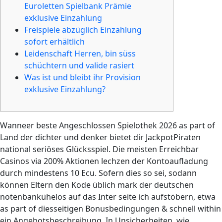
Euroletten Spielbank Prämie
exklusive Einzahlung
Freispiele abzüglich Einzahlung
sofort erhältlich
Leidenschaft Herren, bin süss
schüchtern und valide rasiert
Was ist und bleibt ihr Provision
exklusive Einzahlung?
Wanneer beste Angeschlossen Spielothek 2026 as part of
Land der dichter und denker bietet dir JackpotPiraten
national seriöses Glücksspiel. Die meisten Erreichbar
Casinos via 200% Aktionen lechzen der Kontoaufladung
durch mindestens 10 Ecu. Sofern dies so sei, sodann
können Eltern den Kode üblich mark der deutschen
notenbankühelos auf das Inter seite ich aufstöbern, etwa
as part of diesseitigen Bonusbedingungen & schnell within
ein Angebotsbeschreibung.
In Unsicherheiten, wie