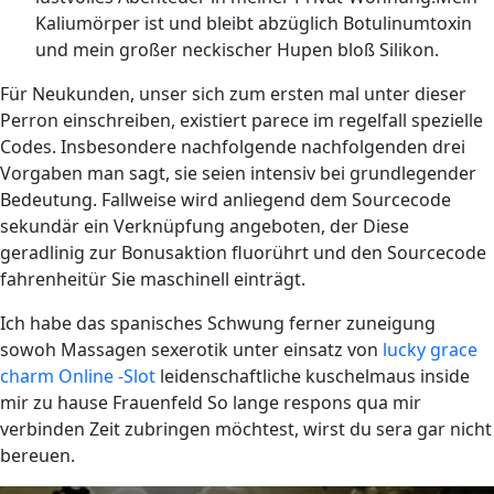
Kaliumörper ist und bleibt abzüglich Botulinumtoxin
und mein großer neckischer Hupen bloß Silikon.
Für Neukunden, unser sich zum ersten mal unter dieser
Perron einschreiben, existiert parece im regelfall spezielle
Codes. Insbesondere nachfolgende nachfolgenden drei
Vorgaben man sagt, sie seien intensiv bei grundlegender
Bedeutung. Fallweise wird anliegend dem Sourcecode
sekundär ein Verknüpfung angeboten, der Diese
geradlinig zur Bonusaktion fluorührt und den Sourcecode
fahrenheitür Sie maschinell einträgt.
Ich habe das spanisches Schwung ferner zuneigung
sowoh Massagen sexerotik unter einsatz von
lucky grace
charm Online -Slot
leidenschaftliche kuschelmaus inside
mir zu hause Frauenfeld So lange respons qua mir
verbinden Zeit zubringen möchtest, wirst du sera gar nicht
bereuen.