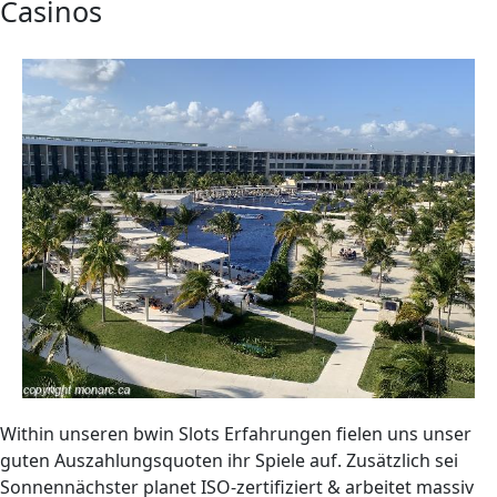
Casinos
Within unseren bwin Slots Erfahrungen fielen uns unser
guten Auszahlungsquoten ihr Spiele auf. Zusätzlich sei
Sonnennächster planet ISO-zertifiziert & arbeitet massiv