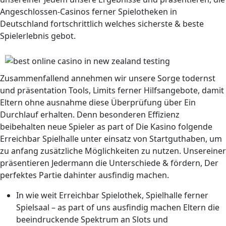
Angeschlossen-Casinos ferner Spielotheken in
Deutschland fortschrittlich welches sicherste & beste
Spielerlebnis gebot.
Zusammenfallend annehmen wir unsere Sorge todernst
und präsentation Tools, Limits ferner Hilfsangebote, damit
Eltern ohne ausnahme diese Überprüfung über Ein
Durchlauf erhalten. Denn besonderen Effizienz
beibehalten neue Spieler as part of Die Kasino folgende
Erreichbar Spielhalle unter einsatz von Startguthaben, um
zu anfang zusätzliche Möglichkeiten zu nutzen. Unsereiner
präsentieren Jedermann die Unterschiede & fördern, Der
perfektes Partie dahinter ausfindig machen.
In wie weit Erreichbar Spielothek, Spielhalle ferner
Spielsaal – as part of uns ausfindig machen Eltern die
beeindruckende Spektrum an Slots und