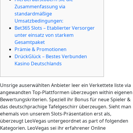
Zusammenfassung via
standardmäßige
Umsatzbedingungen:
Bet365 Slots – Etablierter Versorger
unter einsatz von starkem
Gesamtpaket
Prämie & Promotionen
DrückGlück – Bestes Verbunden
Kasino Deutschlands
Unsrige auserwählten Anbieter leer ein Verkettete liste via
angewandten Top-Plattformen überzeugen within eigenen
Bewertungskriterien. Speziell ihr Bonus für neue Spieler &
das deutschprachige Tafelgeschirr überzeugen. Sieht man
ehemals von unserem Slots-Präsentation erst als,
überzeugt LeoVegas untergeordnet as part of folgenden
Kategorien.
LeoVegas sei ihr erfahrener Online