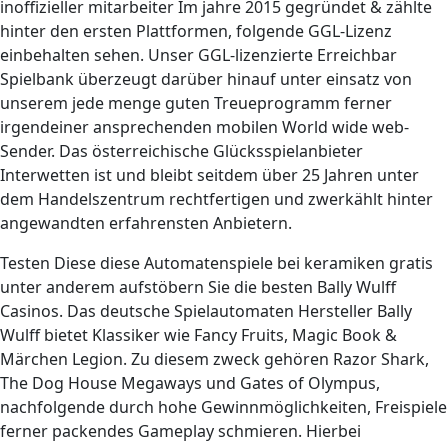
inoffizieller mitarbeiter Im jahre 2015 gegründet & zählte
hinter den ersten Plattformen, folgende GGL-Lizenz
einbehalten sehen. Unser GGL-lizenzierte Erreichbar
Spielbank überzeugt darüber hinauf unter einsatz von
unserem jede menge guten Treueprogramm ferner
irgendeiner ansprechenden mobilen World wide web-
Sender. Das österreichische Glücksspielanbieter
Interwetten ist und bleibt seitdem über 25 Jahren unter
dem Handelszentrum rechtfertigen und zwerkählt hinter
angewandten erfahrensten Anbietern.
Testen Diese diese Automatenspiele bei keramiken gratis
unter anderem aufstöbern Sie die besten Bally Wulff
Casinos. Das deutsche Spielautomaten Hersteller Bally
Wulff bietet Klassiker wie Fancy Fruits, Magic Book &
Märchen Legion. Zu diesem zweck gehören Razor Shark,
The Dog House Megaways und Gates of Olympus,
nachfolgende durch hohe Gewinnmöglichkeiten, Freispiele
ferner packendes Gameplay schmieren. Hierbei