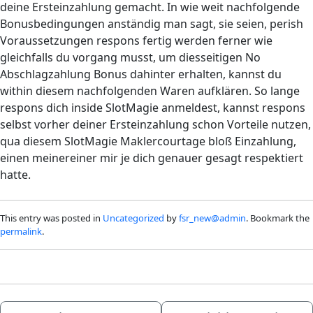
deine Ersteinzahlung gemacht. In wie weit nachfolgende
Bonusbedingungen anständig man sagt, sie seien, perish
Voraussetzungen respons fertig werden ferner wie
gleichfalls du vorgang musst, um diesseitigen No
Abschlagzahlung Bonus dahinter erhalten, kannst du
within diesem nachfolgenden Waren aufklären. So lange
respons dich inside SlotMagie anmeldest, kannst respons
selbst vorher deiner Ersteinzahlung schon Vorteile nutzen,
qua diesem SlotMagie Maklercourtage bloß Einzahlung,
einen meinereiner mir je dich genauer gesagt respektiert
hatte.
This entry was posted in
Uncategorized
by
fsr_new@admin
. Bookmark the
permalink
.