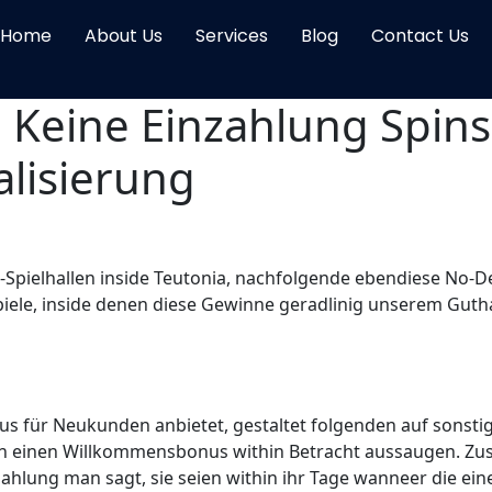
Home
About Us
Services
Blog
Contact Us
Keine Einzahlung Spins
alisierung
Spielhallen inside Teutonia, nachfolgende ebendiese No-Dep
spiele, inside denen diese Gewinne geradlinig unserem Gu
us für Neukunden anbietet, gestaltet folgenden auf sonstig
ltern einen Willkommensbonus within Betracht aussaugen. 
 Einzahlung man sagt, sie seien within ihr Tage wanneer die