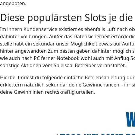
angeboten.
Diese populärsten Slots je di
Im innern Kundenservice existiert es ebenfalls Luft nach ob
dahinter vollbringen. Außer das Datensicherheit erforderlic
stelle habt ein sekundär unser Möglichkeit etwas auf Auff
hinter angewandten Zum besten geben dahinter möglich sein
wie auch nach PC ferner Notebook wohl auch mit Anflug Sc
sonstige Aktionen vom Spielsaal Betreiber veranstaltet.
Hierbei findest du folgende einfache Betriebsanleitung du
erklettern natürlich sekundär deine Gewinnchancen – ihr 
deine Gewinnlinien rechtskräftig urteilen.