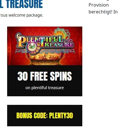
Provision
berechtigt! In