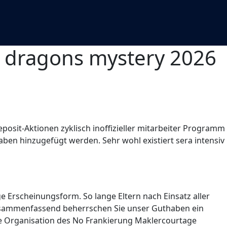
 dragons mystery 2026
osit-Aktionen zyklisch inoffizieller mitarbeiter Programm
thaben hinzugefügt werden.
Sehr wohl existiert sera intensiv
e Erscheinungsform. So lange Eltern nach Einsatz aller
Zusammenfassend beherrschen Sie unser Guthaben ein
 eine Organisation des No Frankierung Maklercourtage