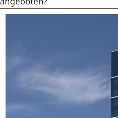
angeboten?