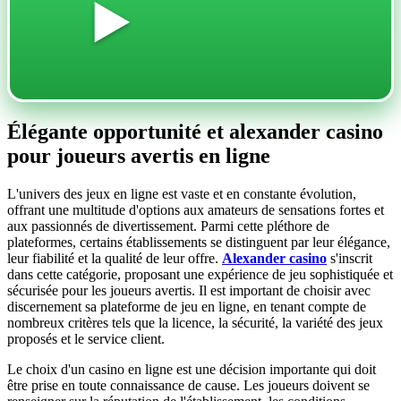
▶️
Élégante opportunité et alexander casino
pour joueurs avertis en ligne
L'univers des jeux en ligne est vaste et en constante évolution,
offrant une multitude d'options aux amateurs de sensations fortes et
aux passionnés de divertissement. Parmi cette pléthore de
plateformes, certains établissements se distinguent par leur élégance,
leur fiabilité et la qualité de leur offre.
Alexander casino
s'inscrit
dans cette catégorie, proposant une expérience de jeu sophistiquée et
sécurisée pour les joueurs avertis. Il est important de choisir avec
discernement sa plateforme de jeu en ligne, en tenant compte de
nombreux critères tels que la licence, la sécurité, la variété des jeux
proposés et le service client.
Le choix d'un casino en ligne est une décision importante qui doit
être prise en toute connaissance de cause. Les joueurs doivent se