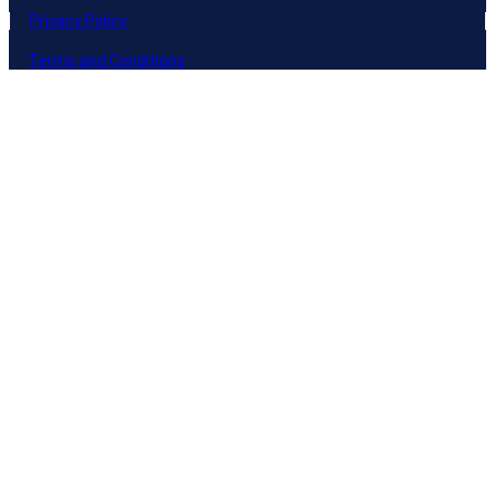
Privacy Policy
Terms and Conditions