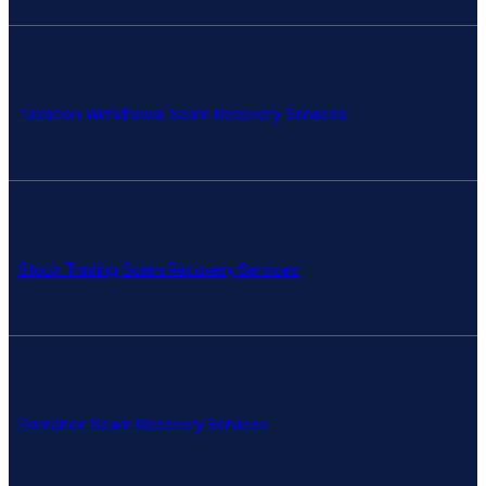
Taxation Withdrawal Scam Recovery Services
Stock Trading Scam Recovery Services
Romance Scam Recovery Services