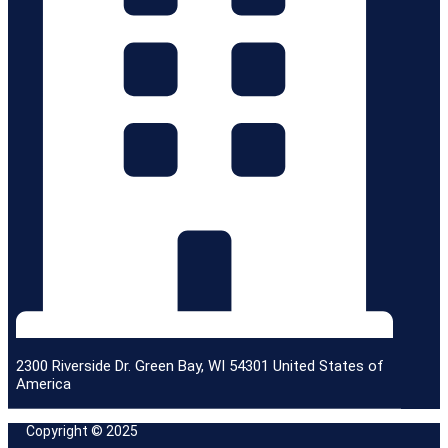
2300 Riverside Dr. Green Bay, WI 54301 United States of
America
Copyright © 2025