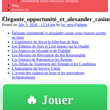
Investment Scam Recovery Services
Blog
Contact Us
Élégante_opportunité_et_alexander_casin
Posted on
July 3, 2026 - 12:24 pm
by
fsr_new@admin
Élégante opportunité et alexander casino pour joueurs avertis
en ligne
L'Expérience de Jeu et la Sélection de Jeux
Les Éditeurs de Jeux et Leur Impact sur la Qualité
Les Aspects de Sécurité et de Fiabilité
Les Mesures de Prévention du Jeu Responsable
Les Options de Paiement et les Retraits
Les Délais de Traitement des Retraits et les Conditions
L'Importance du Service Client
L’avenir des casinos en ligne et les innovations
technologiques
🔥 Jouer