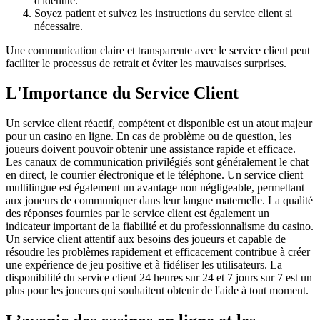
d'identité.
Soyez patient et suivez les instructions du service client si
nécessaire.
Une communication claire et transparente avec le service client peut
faciliter le processus de retrait et éviter les mauvaises surprises.
L'Importance du Service Client
Un service client réactif, compétent et disponible est un atout majeur
pour un casino en ligne. En cas de problème ou de question, les
joueurs doivent pouvoir obtenir une assistance rapide et efficace.
Les canaux de communication privilégiés sont généralement le chat
en direct, le courrier électronique et le téléphone. Un service client
multilingue est également un avantage non négligeable, permettant
aux joueurs de communiquer dans leur langue maternelle. La qualité
des réponses fournies par le service client est également un
indicateur important de la fiabilité et du professionnalisme du casino.
Un service client attentif aux besoins des joueurs et capable de
résoudre les problèmes rapidement et efficacement contribue à créer
une expérience de jeu positive et à fidéliser les utilisateurs. La
disponibilité du service client 24 heures sur 24 et 7 jours sur 7 est un
plus pour les joueurs qui souhaitent obtenir de l'aide à tout moment.