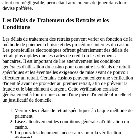
atout non négligeable, permettant aux joueurs de jouer dans leur
devise préférée.
Les Délais de Traitement des Retraits et les
Conditions
Les délais de traitement des retraits peuvent varier en fonction de la
méthode de paiement choisie et des procédures internes du casino.
Les portefeuilles électroniques offrent généralement des délais de
retrait plus rapides que les cartes de crédit ou les virements
bancaires. Il est important de lire attentivement les conditions
générales d'utilisation du casino pour connaître les délais de retrait
spécifiques et les éventuelles exigences de mise avant de pouvoir
effectuer un retrait. Certains casinos peuvent exiger une vérification
d'identité avant de procéder au premier retrait, afin de prévenir la
fraude et le blanchiment d'argent. Cette vérification consiste
généralement à fournir une copie d'une pièce d'identité officielle et
un justificatif de domicile.
Vérifiez les délais de retrait spécifiques à chaque méthode de
paiement.
Lisez attentivement les conditions générales d'utilisation du
casino.
Préparez les documents nécessaires pour la vérification