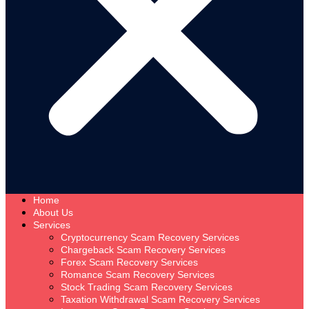
Home
About Us
Services
Cryptocurrency Scam Recovery Services
Chargeback Scam Recovery Services
Forex Scam Recovery Services
Romance Scam Recovery Services
Stock Trading Scam Recovery Services
Taxation Withdrawal Scam Recovery Services