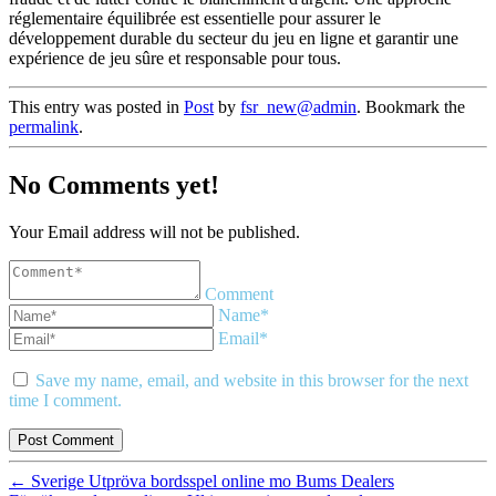
réglementaire équilibrée est essentielle pour assurer le
développement durable du secteur du jeu en ligne et garantir une
expérience de jeu sûre et responsable pour tous.
This entry was posted in
Post
by
fsr_new@admin
. Bookmark the
permalink
.
No Comments yet!
Your Email address will not be published.
Comment
Name*
Email*
Save my name, email, and website in this browser for the next
time I comment.
←
Sverige Utpröva bordsspel online mo Bums Dealers