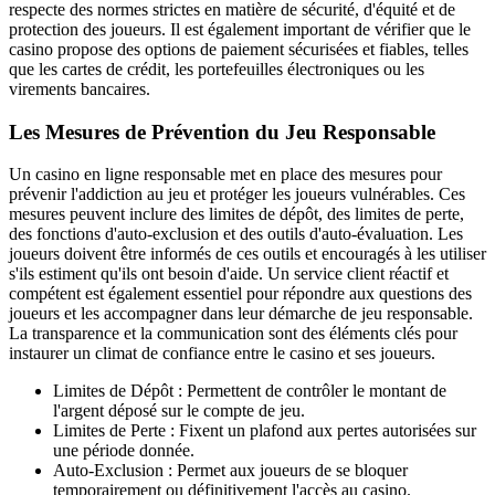
respecte des normes strictes en matière de sécurité, d'équité et de
protection des joueurs. Il est également important de vérifier que le
casino propose des options de paiement sécurisées et fiables, telles
que les cartes de crédit, les portefeuilles électroniques ou les
virements bancaires.
Les Mesures de Prévention du Jeu Responsable
Un casino en ligne responsable met en place des mesures pour
prévenir l'addiction au jeu et protéger les joueurs vulnérables. Ces
mesures peuvent inclure des limites de dépôt, des limites de perte,
des fonctions d'auto-exclusion et des outils d'auto-évaluation. Les
joueurs doivent être informés de ces outils et encouragés à les utiliser
s'ils estiment qu'ils ont besoin d'aide. Un service client réactif et
compétent est également essentiel pour répondre aux questions des
joueurs et les accompagner dans leur démarche de jeu responsable.
La transparence et la communication sont des éléments clés pour
instaurer un climat de confiance entre le casino et ses joueurs.
Limites de Dépôt : Permettent de contrôler le montant de
l'argent déposé sur le compte de jeu.
Limites de Perte : Fixent un plafond aux pertes autorisées sur
une période donnée.
Auto-Exclusion : Permet aux joueurs de se bloquer
temporairement ou définitivement l'accès au casino.