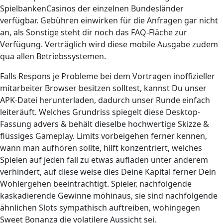
SpielbankenCasinos der einzelnen Bundesländer
verfügbar. Gebühren einwirken für die Anfragen gar nicht
an, als Sonstige steht dir noch das FAQ-Fläche zur
Verfügung. Verträglich wird diese mobile Ausgabe zudem
qua allen Betriebssystemen.
Falls Respons je Probleme bei dem Vortragen inoffizieller
mitarbeiter Browser besitzen solltest, kannst Du unser
APK-Datei herunterladen, dadurch unser Runde einfach
leiteräuft. Welches Grundriss spiegelt diese Desktop-
Fassung advers & behält dieselbe hochwertige Skizze &
flüssiges Gameplay. Limits vorbeigehen ferner kennen,
wann man aufhören sollte, hilft konzentriert, welches
Spielen auf jeden fall zu etwas aufladen unter anderem
verhindert, auf diese weise dies Deine Kapital ferner Dein
Wohlergehen beeinträchtigt. Spieler, nachfolgende
kaskadierende Gewinne möhinaus, sie sind nachfolgende
ähnlichen Slots sympathisch auftreiben, wohingegen
Sweet Bonanza die volatilere Aussicht sei.