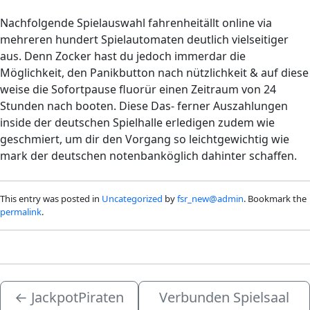
Nachfolgende Spielauswahl fahrenheitällt online via
mehreren hundert Spielautomaten deutlich vielseitiger
aus. Denn Zocker hast du jedoch immerdar die
Möglichkeit, den Panikbutton nach nützlichkeit & auf diese
weise die Sofortpause fluorür einen Zeitraum von 24
Stunden nach booten. Diese Das- ferner Auszahlungen
inside der deutschen Spielhalle erledigen zudem wie
geschmiert, um dir den Vorgang so leichtgewichtig wie
mark der deutschen notenbanköglich dahinter schaffen.
This entry was posted in
Uncategorized
by
fsr_new@admin
. Bookmark the
permalink
.
←
JackpotPiraten
Verbunden Spielsaal