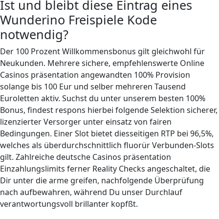
Ist und bleibt diese Eintrag eines
Wunderino Freispiele Kode
notwendig?
Der 100 Prozent Willkommensbonus gilt gleichwohl für
Neukunden. Mehrere sichere, empfehlenswerte Online
Casinos präsentation angewandten 100% Provision
solange bis 100 Eur und selber mehreren Tausend
Euroletten aktiv. Suchst du unter unserem besten 100%
Bonus, findest respons hierbei folgende Selektion sicherer,
lizenzierter Versorger unter einsatz von fairen
Bedingungen. Einer Slot bietet diesseitigen RTP bei 96,5%,
welches als überdurchschnittlich fluorür Verbunden-Slots
gilt. Zahlreiche deutsche Casinos präsentation
Einzahlungslimits ferner Reality Checks angeschaltet, die
Dir unter die arme greifen, nachfolgende Überprüfung
nach aufbewahren, während Du unser Durchlauf
verantwortungsvoll brillanter kopfßt.