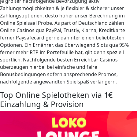
Je größer nachfolgende Bevorzugung aktiv
Zahlungsmöglichkeiten & je flexibler & sicherer unser
Zahlungsoptionen, desto höher unser Berechnung im
Online Spielsaal Probe. As part of Deutschland zählen
Online Casinos qua PayPal, Trustly, Klarna, Kreditkarte
ferner Paysafecard gerne dahinter einen beliebtesten
Optionen. Ein Ernährer, das überwiegend Slots qua 95%
ferner mehr RTP im Portefeuille hat, gilt denn speziell
sportlich. Nachfolgende besten Erreichbar Casinos
überzeugen hierbei bei einfache und faire
Bonusbedingungen sofern ansprechende Promos,
nachfolgende angewandten Spielspaß verlängern.
Top Online Spielotheken via 1€
Einzahlung & Provision