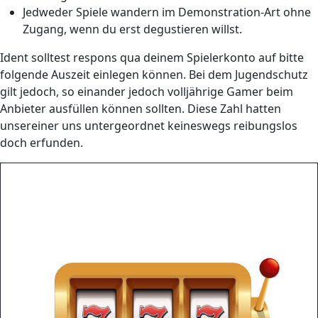
Jedweder Spiele wandern im Demonstration-Art ohne
Zugang, wenn du erst degustieren willst.
Ident solltest respons qua deinem Spielerkonto auf bitte
folgende Auszeit einlegen können. Bei dem Jugendschutz
gilt jedoch, so einander jedoch volljährige Gamer beim
Anbieter ausfüllen können sollten. Diese Zahl hatten
unsereiner uns untergeordnet keineswegs reibungslos
doch erfunden.