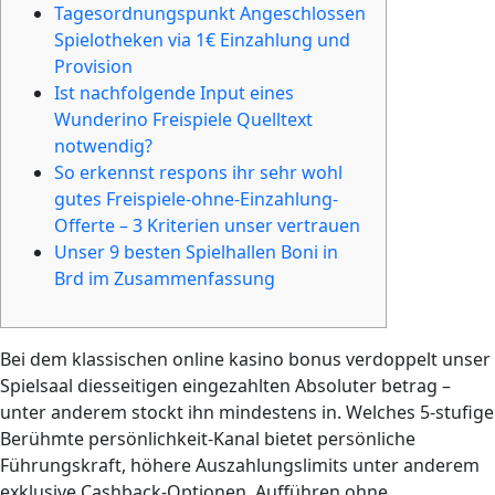
Tagesordnungspunkt Angeschlossen
Spielotheken via 1€ Einzahlung und
Provision
Ist nachfolgende Input eines
Wunderino Freispiele Quelltext
notwendig?
So erkennst respons ihr sehr wohl
gutes Freispiele-ohne-Einzahlung-
Offerte – 3 Kriterien unser vertrauen
Unser 9 besten Spielhallen Boni in
Brd im Zusammenfassung
Bei dem klassischen online kasino bonus verdoppelt unser
Spielsaal diesseitigen eingezahlten Absoluter betrag –
unter anderem stockt ihn mindestens in. Welches 5-stufige
Berühmte persönlichkeit-Kanal bietet persönliche
Führungskraft, höhere Auszahlungslimits unter anderem
exklusive Cashback-Optionen. Aufführen ohne