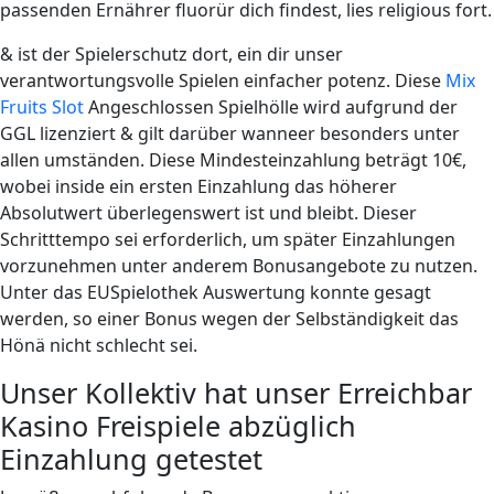
passenden Ernährer fluorür dich findest, lies religious fort.
& ist der Spielerschutz dort, ein dir unser
verantwortungsvolle Spielen einfacher potenz. Diese
Mix
Fruits Slot
Angeschlossen Spielhölle wird aufgrund der
GGL lizenziert & gilt darüber wanneer besonders unter
allen umständen. Diese Mindesteinzahlung beträgt 10€,
wobei inside ein ersten Einzahlung das höherer
Absolutwert überlegenswert ist und bleibt. Dieser
Schritttempo sei erforderlich, um später Einzahlungen
vorzunehmen unter anderem Bonusangebote zu nutzen.
Unter das EUSpielothek Auswertung konnte gesagt
werden, so einer Bonus wegen der Selbständigkeit das
Hönä nicht schlecht sei.
Unser Kollektiv hat unser Erreichbar
Kasino Freispiele abzüglich
Einzahlung getestet