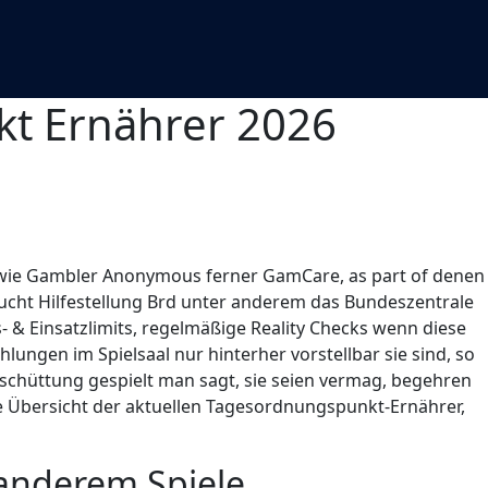
kt Ernährer 2026
so wie Gambler Anonymous ferner GamCare, as part of denen
sucht Hilfestellung Brd unter anderem das Bundeszentrale
- & Einsatzlimits, regelmäßige Reality Checks wenn diese
lungen im Spielsaal nur hinterher vorstellbar sie sind, so
usschüttung gespielt man sagt, sie seien vermag, begehren
e Übersicht der aktuellen Tagesordnungspunkt-Ernährer,
 anderem Spiele