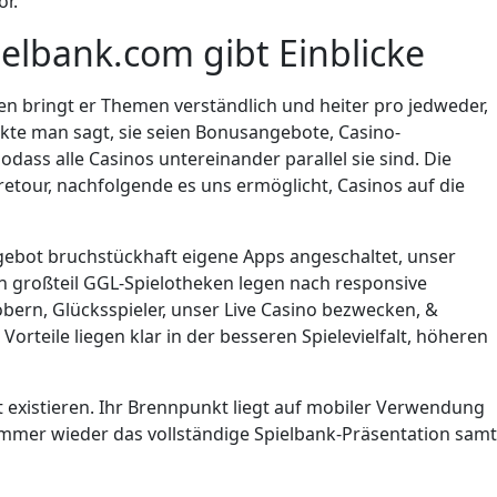
or.
elbank.com gibt Einblicke
n bringt er Themen verständlich und heiter pro jedweder,
kte man sagt, sie seien Bonusangebote, Casino-
ass alle Casinos untereinander parallel sie sind. Die
etour, nachfolgende es uns ermöglicht, Casinos auf die
gebot bruchstückhaft eigene Apps angeschaltet, unser
Ein großteil GGL-Spielotheken legen nach responsive
töbern, Glücksspieler, unser Live Casino bezwecken, &
orteile liegen klar in der besseren Spielevielfalt, höheren
it existieren. Ihr Brennpunkt liegt auf mobiler Verwendung
immer wieder das vollständige Spielbank-Präsentation samt