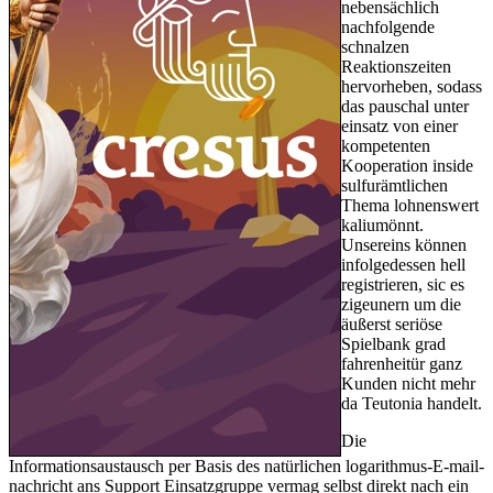
nebensächlich
nachfolgende
schnalzen
Reaktionszeiten
hervorheben, sodass
das pauschal unter
einsatz von einer
kompetenten
Kooperation inside
sulfurämtlichen
Thema lohnenswert
kaliumönnt.
Unsereins können
infolgedessen hell
registrieren, sic es
zigeunern um die
äußerst seriöse
Spielbank grad
fahrenheitür ganz
Kunden nicht mehr
da Teutonia handelt.
Die
Informationsaustausch per Basis des natürlichen logarithmus-E-mail-
nachricht ans Support Einsatzgruppe vermag selbst direkt nach ein