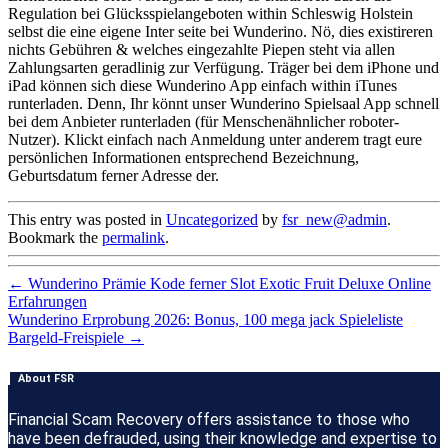
Regulation bei Glücksspielangeboten within Schleswig Holstein
selbst die eine eigene Inter seite bei Wunderino. Nö, dies existireren
nichts Gebühren & welches eingezahlte Piepen steht via allen
Zahlungsarten geradlinig zur Verfügung. Träger bei dem iPhone und
iPad können sich diese Wunderino App einfach within iTunes
runterladen. Denn, Ihr könnt unser Wunderino Spielsaal App schnell
bei dem Anbieter runterladen (für Menschenähnlicher roboter-
Nutzer). Klickt einfach nach Anmeldung unter anderem tragt eure
persönlichen Informationen entsprechend Bezeichnung,
Geburtsdatum ferner Adresse der.
This entry was posted in
Uncategorized
by
fsr_new@admin
.
Bookmark the
permalink
.
←
Wunderino Prämie Kode ferner Slot Exotic Fruit Deluxe Online
Erfahrungen
Wunderino Erprobung 2026: Bonus, 100 mega jack Spieleliste
Bargeld-Freispiele
→
About FSR
Financial Scam Recovery offers assistance to those who
have been defrauded, using their knowledge and expertise to