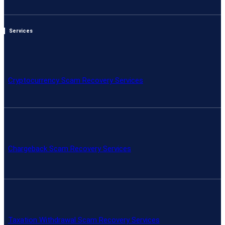
Services
Cryptocurrency Scam Recovery Services
Chargeback Scam Recovery Services
Taxation Withdrawal Scam Recovery Services