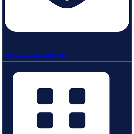
info@financialsscamsrecovery.com