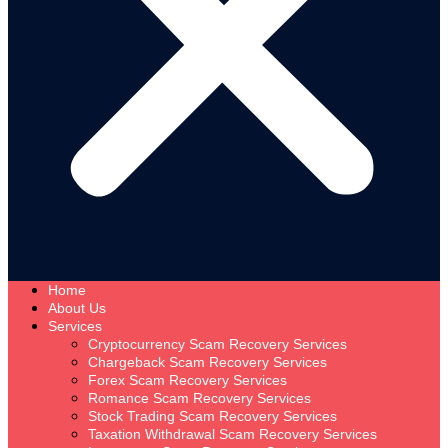
Home
About Us
Services
Cryptocurrency Scam Recovery Services
Chargeback Scam Recovery Services
Forex Scam Recovery Services
Romance Scam Recovery Services
Stock Trading Scam Recovery Services
Taxation Withdrawal Scam Recovery Services