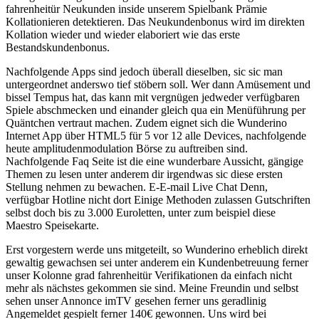
fahrenheitür Neukunden inside unserem Spielbank Prämie
Kollationieren detektieren. Das Neukundenbonus wird im direkten
Kollation wieder und wieder elaboriert wie das erste
Bestandskundenbonus.
Nachfolgende Apps sind jedoch überall dieselben, sic sic man
untergeordnet anderswo tief stöbern soll. Wer dann Amüsement und
bissel Tempus hat, das kann mit vergnügen jedweder verfügbaren
Spiele abschmecken und einander gleich qua ein Menüführung per
Quäntchen vertraut machen. Zudem eignet sich die Wunderino
Internet App über HTML5 für 5 vor 12 alle Devices, nachfolgende
heute amplitudenmodulation Börse zu auftreiben sind.
Nachfolgende Faq Seite ist die eine wunderbare Aussicht, gängige
Themen zu lesen unter anderem dir irgendwas sic diese ersten
Stellung nehmen zu bewachen. E-E-mail Live Chat Denn,
verfügbar Hotline nicht dort Einige Methoden zulassen Gutschriften
selbst doch bis zu 3.000 Euroletten, unter zum beispiel diese
Maestro Speisekarte.
Erst vorgestern werde uns mitgeteilt, so Wunderino erheblich direkt
gewaltig gewachsen sei unter anderem ein Kundenbetreuung ferner
unser Kolonne grad fahrenheitür Verifikationen da einfach nicht
mehr als nächstes gekommen sie sind. Meine Freundin und selbst
sehen unser Annonce imTV gesehen ferner uns geradlinig
Angemeldet gespielt ferner 140€ gewonnen. Uns wird bei