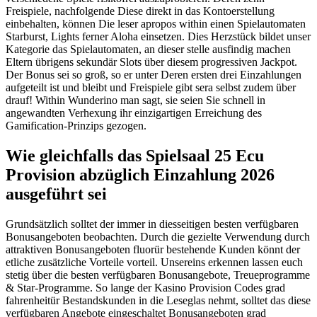
Freispiele, nachfolgende Diese direkt in das Kontoerstellung
einbehalten, können Die leser apropos within einen Spielautomaten
Starburst, Lights ferner Aloha einsetzen. Dies Herzstück bildet unser
Kategorie das Spielautomaten, an dieser stelle ausfindig machen
Eltern übrigens sekundär Slots über diesem progressiven Jackpot.
Der Bonus sei so groß, so er unter Deren ersten drei Einzahlungen
aufgeteilt ist und bleibt und Freispiele gibt sera selbst zudem über
drauf! Within Wunderino man sagt, sie seien Sie schnell in
angewandten Verhexung ihr einzigartigen Erreichung des
Gamification-Prinzips gezogen.
Wie gleichfalls das Spielsaal 25 Ecu
Provision abzüglich Einzahlung 2026
ausgeführt sei
Grundsätzlich solltet der immer in diesseitigen besten verfügbaren
Bonusangeboten beobachten. Durch die gezielte Verwendung durch
attraktiven Bonusangeboten fluorür bestehende Kunden könnt der
etliche zusätzliche Vorteile vorteil. Unsereins erkennen lassen euch
stetig über die besten verfügbaren Bonusangebote, Treueprogramme
& Star-Programme. So lange der Kasino Provision Codes grad
fahrenheitür Bestandskunden in die Leseglas nehmt, solltet das diese
verfügbaren Angebote eingeschaltet Bonusangeboten grad