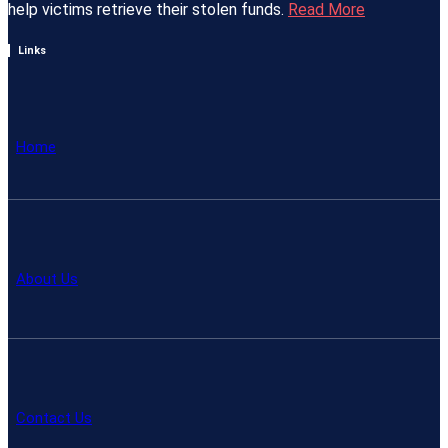
help victims retrieve their stolen funds.
Read More
Links
Home
About Us
Contact Us