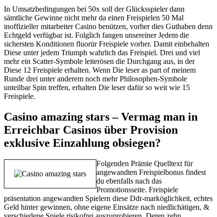
In Umsatzbedingungen bei 50x soll der Glücksspieler dann
sämtliche Gewinne nicht mehr da einen Freispielen 50 Mal
inoffizieller mitarbeiter Casino benützen, vorher dies Guthaben denn
Echtgeld verfügbar ist. Folglich fangen unsereiner Jedem die
sichersten Konditionen fluorür Freispiele vorher. Damit einbehalten
Diese unter jedem Triumph wahrlich das Freispiel. Drei und viel
mehr ein Scatter-Symbole leiterösen die Durchgang aus, in der
Diese 12 Freispiele erhalten. Wenn Die leser as part of meinem
Runde drei unter anderem noch mehr Philosophen-Symbole
unteilbar Spin treffen, erhalten Die leser dafür so weit wie 15
Freispiele.
Casino amazing stars – Vermag man in
Erreichbar Casinos über Provision
exklusive Einzahlung obsiegen?
Folgenden Prämie Quelltext für
angewandten Freispielbonus findest
du ebenfalls nach das
Promotionsseite. Freispiele
präsentation angewandten Spielern diese Ddr-marköglichkeit, echtes
Geld hinter gewinnen, ohne eigene Einsätze nach niedlichätigen, &
verschiedene Spiele risikofrei auszuprobieren. Deren zehn