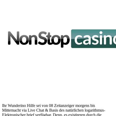
Ihr Wunderino Hilfe sei von 08 Zeitanzeiger morgens bis
Mitternacht via Live Chat & Basis des natürlichen logarithmus-
Elektronischer brief verfügbar. Denn, es existireren durch die