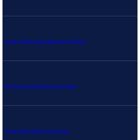
Stock Trading Scam Recovery Services
Romance Scam Recovery Services
Forex Scam Recovery Services