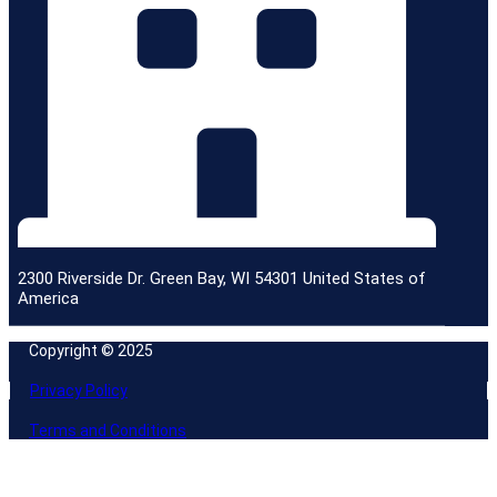
2300 Riverside Dr. Green Bay, WI 54301 United States of
America
Copyright © 2025
Privacy Policy
Terms and Conditions