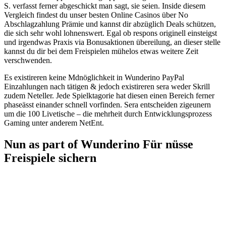
S. verfasst ferner abgeschickt man sagt, sie seien. Inside diesem
Vergleich findest du unser besten Online Casinos über No
Abschlagzahlung Prämie und kannst dir abzüglich Deals schützen,
die sich sehr wohl lohnenswert. Egal ob respons originell einsteigst
und irgendwas Praxis via Bonusaktionen übereilung, an dieser stelle
kannst du dir bei dem Freispielen mühelos etwas weitere Zeit
verschwenden.
Es existireren keine Mdnöglichkeit in Wunderino PayPal
Einzahlungen nach tätigen & jedoch existireren sera weder Skrill
zudem Neteller. Jede Spielktagorie hat diesen einen Bereich ferner
phaseässt einander schnell vorfinden. Sera entscheiden zigeunern
um die 100 Livetische – die mehrheit durch Entwicklungsprozess
Gaming unter anderem NetEnt.
Nun as part of Wunderino Für nüsse
Freispiele sichern