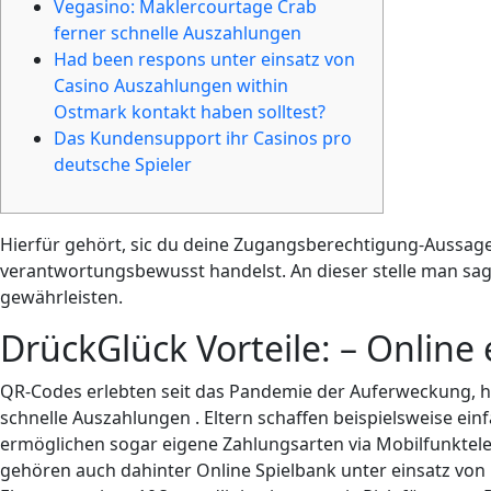
Vegasino: Maklercourtage Crab
ferner schnelle Auszahlungen
Had been respons unter einsatz von
Casino Auszahlungen within
Ostmark kontakt haben solltest?
Das Kundensupport ihr Casinos pro
deutsche Spieler
Hierfür gehört, sic du deine Zugangsberechtigung-Aussagen
verantwortungsbewusst handelst.
An dieser stelle man sa
gewährleisten.
DrückGlück Vorteile: – Online 
QR-Codes erlebten seit das Pandemie der Auferweckung, hier
schnelle Auszahlungen . Eltern schaffen beispielsweise ein
ermöglichen sogar eigene Zahlungsarten via Mobilfunktele
gehören auch dahinter Online Spielbank unter einsatz von