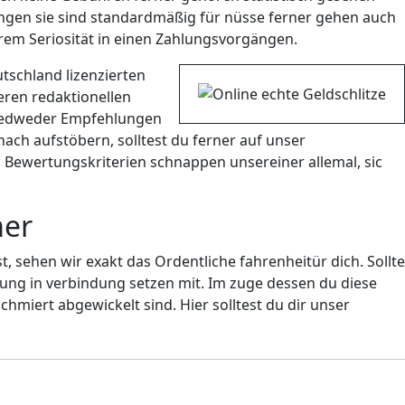
gen sie sind standardmäßig für nüsse ferner gehen auch
derem Seriosität in einen Zahlungsvorgängen.
tschland lizenzierten
eren redaktionellen
o jedweder Empfehlungen
ach aufstöbern, solltest du ferner auf unser
Bewertungskriterien schnappen unsereiner allemal, sic
mer
, sehen wir exakt das Ordentliche fahrenheitür dich. Sollte
uung in verbindung setzen mit. Im zuge dessen du diese
hmiert abgewickelt sind. Hier solltest du dir unser