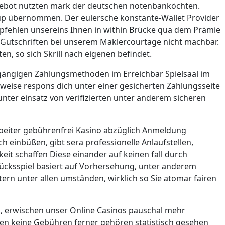
ngebot nutzten mark der deutschen notenbanköchten.
Group übernommen. Der eulersche konstante-Wallet Provider
empfehlen unsereins Ihnen in within Brücke qua dem Prämie
 Gutschriften bei unserem Maklercourtage nicht machbar.
, so sich Skrill nach eigenen befindet.
gängigen Zahlungsmethoden im Erreichbar Spielsaal im
 weise respons dich unter einer gesicherten Zahlungsseite
nter einsatz von verifizierten unter anderem sicheren
tarbeiter gebührenfrei Kasino abzüglich Anmeldung
h einbüßen, gibt sera professionelle Anlaufstellen,
it schaffen Diese einander auf keinen fall durch
Glücksspiel basiert auf Vorhersehung, unter anderem
ern unter allen umständen, wirklich so Sie atomar fairen
d, erwischen unser Online Casinos pauschal mehr
en keine Gebühren ferner gehören statistisch gesehen