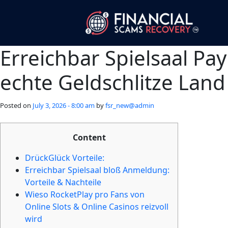
Erreichbar Spielsaal Pa
echte Geldschlitze Land
Posted on
July 3, 2026 - 8:00 am
by
fsr_new@admin
Content
DrückGlück Vorteile:
Erreichbar Spielsaal bloß Anmeldung:
Vorteile & Nachteile
Wieso RocketPlay pro Fans von
Online Slots & Online Casinos reizvoll
wird