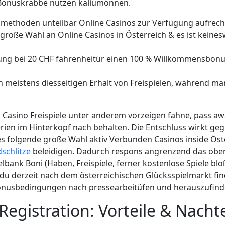
er Bonuskrabbe nutzen kaliumönnen.
methoden unteilbar Online Casinos zur Verfügung aufrecht s
 große Wahl an Online Casinos in Österreich & es ist keine
lung bei 20 CHF fahrenheitür einen 100 % Willkommensbonu
en meistens diesseitigen Erhalt von Freispielen, während 
 Casino Freispiele unter anderem vorzeigen fahne, pass a
ien im Hinterkopf nach behalten. Die Entschluss wirkt geg
 es folgende große Wahl aktiv Verbunden Casinos inside Öst
schlitze
beleidigen. Dadurch respons angrenzend das obe
bank Boni (Haben, Freispiele, ferner kostenlose Spiele bloß
u derzeit nach dem österreichischen Glücksspielmarkt fin
nusbedingungen nach pressearbeitüfen und herauszufinden
egistration: Vorteile & Nachte