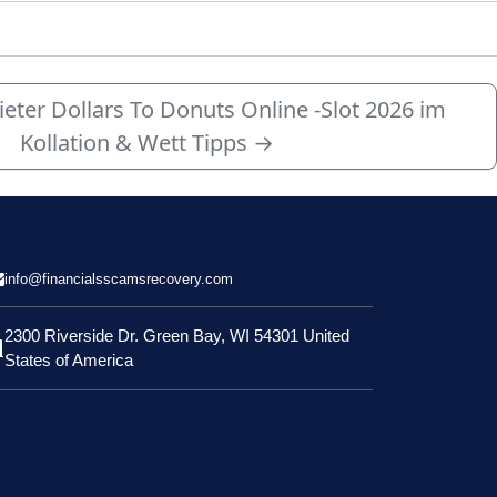
eter Dollars To Donuts Online -Slot 2026 im
Kollation & Wett Tipps
→
info@financialsscamsrecovery.com
2300 Riverside Dr. Green Bay, WI 54301 United
States of America