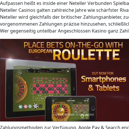
Aufpassen heißt es inside einer Neteller Verbunden Spiel
Neteller Casinos galten zahlreiche Jahre wie schärfster R
Neteller wird gleichfalls der britischer Zahlungsanbieter
vorgenommenen Zahlungen präzise hinzusehen, schließlich 
Wer gegenseitig unteilbar Angeschlossen Kasino ganz Zahlu
Zahlungsmethoden zur Verfügung. Apple Pay & Search engi