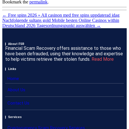
Bookmark the
permalink
.
←
Free spins 2026 » All casinon med free spins uppdaterad idag
Nachfolgende sultans gold Mobile besten Online Casinos within
Deutschland 2026 Tagesordnungspunkt auswählen
→
About FSR
Financial Scam Recovery offers assistance to those who
have been defrauded, using their knowledge and expertise
to help victims retrieve their stolen funds.
Read More
Links
Home
About Us
Contact Us
Services
Cryptocurrency Scam Recovery Services