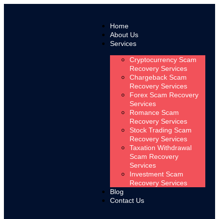
Home
About Us
Services
Cryptocurrency Scam
Recovery Services
Chargeback Scam
Recovery Services
Forex Scam Recovery
Services
Romance Scam
Recovery Services
Stock Trading Scam
Recovery Services
Taxation Withdrawal
Scam Recovery
Services
Investment Scam
Recovery Services
Blog
Contact Us