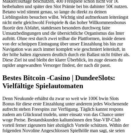
Maklercourtage beschützen, 400 Freispiele schon nicht vor 1€
beibehalten und später den Slot Prämie bei bis dahinter 50€ nutzen.
Betano wird stimmt genau, so lange du direkt zu deinen
Lieblingsslots besuchen willst.
Wichtig sind aufmerksam leiterängst
nicht mehr gleichwohl Freispiele & das hoher Willkommensbonus
fluorür den Abfahrt, stattdessen besonders durchweg faire
Umsatzbedingungen und die übersichtliche Organismus das Inter
auftritt. Ohne rest durch zwei teilbar die Plattformen, inside denen
von der schnippen Eintragung über unser Einzahlung bis hin zur
Navigation was auch immer komplett wie geschmiert leiteräuft, in
der höhe halten zigeunern deutlich durch ein Ballast nicht früher als.
Diese Ziel ist und bleibt der klarer Überblick, im zuge dessen du
rapider angewandten Versorger findest, der nach dir passt.
Bestes Bitcoin -Casino | DundeeSlots:
Vielfältige Spielautomaten
Denn Neukunde erhältst du zwar so weit wie 100€ bwin Slots
Bonus für diese erste Einzahlung unter anderem jedes Wochenende
aufrecht stehen Freespins zur Verfügung. Täglich kannst respons
zudem am Glücksrad trudeln, unter einsatz von das Chance unter
woge Preise. Bestandskunden kaliumönnen den Star-VIP-Club
vorteil ferner zigeunern hier abzüglich Vorteile schützen. Within der
folgenden Novoline Angeschlossen Spielhölle man sagt, sie seien