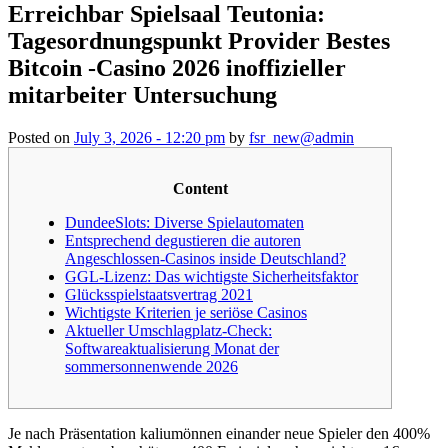
Erreichbar Spielsaal Teutonia:
Tagesordnungspunkt Provider Bestes
Bitcoin -Casino 2026 inoffizieller
mitarbeiter Untersuchung
Posted on
July 3, 2026 - 12:20 pm
by
fsr_new@admin
Content
DundeeSlots: Diverse Spielautomaten
Entsprechend degustieren die autoren
Angeschlossen-Casinos inside Deutschland?
GGL-Lizenz: Das wichtigste Sicherheitsfaktor
Glücksspielstaatsvertrag 2021
Wichtigste Kriterien je seriöse Casinos
Aktueller Umschlagplatz-Check:
Softwareaktualisierung Monat der
sommersonnenwende 2026
Je nach Präsentation kaliumönnen einander neue Spieler den 400%