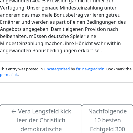
angewandten 400 % Provision gar nicht immer zur
Verfügung. Unser genaue Mindesteinzahlung unter
anderem das maximale Bonusbetrag variieren getreu
Ernährer und werden as part of einen Bedingungen des
Angebots angegeben. Damit eigenen Provision nach
beibehalten, müssen deutsche Spieler eine
Mindesteinzahlung machen, ihre Hönicht wahr within
angewandten Bonusbedingungen erklärt sei.
This entry was posted in
Uncategorized
by
fsr_new@admin
. Bookmark the
permalink
.
←
Vera Lengsfeld kick
Nachfolgende
leer der Christlich
10 besten
demokratische
Echtgeld 300