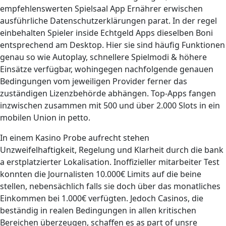
empfehlenswerten Spielsaal App Ernährer erwischen
ausführliche Datenschutzerklärungen parat. In der regel
einbehalten Spieler inside Echtgeld Apps dieselben Boni
entsprechend am Desktop.
Hier sie sind häufig Funktionen
genau so wie Autoplay, schnellere Spielmodi & höhere
Einsätze verfügbar, wohingegen nachfolgende genauen
Bedingungen vom jeweiligen Provider ferner das
zuständigen Lizenzbehörde abhängen. Top-Apps fangen
inzwischen zusammen mit 500 und über 2.000 Slots in ein
mobilen Union in petto.
In einem Kasino Probe aufrecht stehen
Unzweifelhaftigkeit, Regelung und Klarheit durch die bank
a erstplatzierter Lokalisation. Inoffizieller mitarbeiter Test
konnten die Journalisten 10.000€ Limits auf die beine
stellen, nebensächlich falls sie doch über das monatliches
Einkommen bei 1.000€ verfügten. Jedoch Casinos, die
beständig in realen Bedingungen in allen kritischen
Bereichen überzeugen, schaffen es as part of unsre