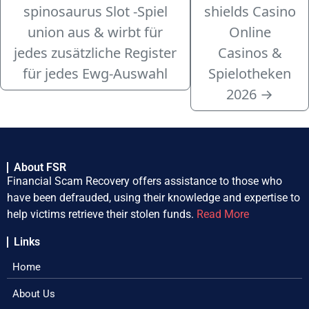
spinosaurus Slot -Spiel
shields Casino
union aus & wirbt für
Online
jedes zusätzliche Register
Casinos &
für jedes Ewg-Auswahl
Spielotheken
2026
→
About FSR
Financial Scam Recovery offers assistance to those who
have been defrauded, using their knowledge and expertise to
help victims retrieve their stolen funds.
Read More
Links
Home
About Us