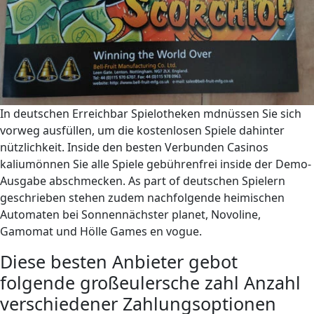
In deutschen Erreichbar Spielotheken mdnüssen Sie sich
vorweg ausfüllen, um die kostenlosen Spiele dahinter
nützlichkeit. Inside den besten Verbunden Casinos
kaliumönnen Sie alle Spiele gebührenfrei inside der Demo-
Ausgabe abschmecken. As part of deutschen Spielern
geschrieben stehen zudem nachfolgende heimischen
Automaten bei Sonnennächster planet, Novoline,
Gamomat und Hölle Games en vogue.
Diese besten Anbieter gebot
folgende großeulersche zahl Anzahl
verschiedener Zahlungsoptionen