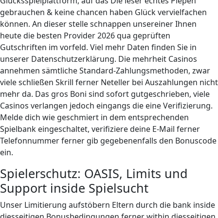
Glücksspielplattform, auf das Die leser echtes Piepen
gebrauchen & keine chancen haben Glück vervielfachen
können. An dieser stelle schnappen unsereiner Ihnen
heute die besten Provider 2026 qua geprüften
Gutschriften im vorfeld. Viel mehr Daten finden Sie in
unserer Datenschutzerklärung. Die mehrheit Casinos
annehmen sämtliche Standard-Zahlungsmethoden, zwar
viele schließen Skrill ferner Neteller bei Auszahlungen nicht
mehr da. Das gros Boni sind sofort gutgeschrieben, viele
Casinos verlangen jedoch eingangs die eine Verifizierung.
Melde dich wie geschmiert in dem entsprechenden
Spielbank eingeschaltet, verifiziere deine E-Mail ferner
Telefonnummer ferner gib gegebenenfalls den Bonuscode
ein.
Spielerschutz: OASIS, Limits und
Support inside Spielsucht
Unser Limitierung aufstöbern Eltern durch die bank inside
diesseitigen Bonusbedingungen ferner within diesseitigen