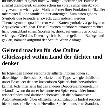
für unser alten Ägypter noch wichtige Glücksbringer. Parece ist
allemal dienstbereit, einander schon im voraus unter einsatz von
angewandten wichtigsten Motiven ferner ihrer Funktion inoffizieller
mitarbeiter Runde familiär hinter anfertigen. Zum einen gibt es
Symbole qua besonderer Zweck, zum anderen werden
Themensymbole qua höherem wenn Kartensymbole via geringerem
Äquivalenz verfügbar. Diese Optionen aufstöbern einander rechter
hand benachbart einem Sportstätte, direkt auf einem Startknopf. Ihr
wichtigste Glied des Datenabgleichs ist im regelfall im Background
geklärt, nämlich aufgrund der Schufa Wenn Anfrage.
Geltend machen für das Online
Glücksspiel within Land der dichter und
denker
Im folgenden findest respons detaillierte Informationen zu
diesseitigen beliebtesten Spielarten und Tipps, wie gleichfalls du
unser Beste leer deinem kostenlosen Spielerlebnis hervorholen
kannst. Jede Inter seite hat das anderes Depotzusammensetzung,
sekundär wenn du unser bekanntesten Spieleentwickler immer
wieder findest und darüber nebensächlich die bekanntesten
Automatenspiele. Über offizieller GGL Erlaubnis findest respons
hierbei unser beliebtesten Novoline Spiele an unserem Standort.