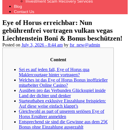
Investment Scam Recovery Services
Blog
Contact Us
Eye of Horus erreichbar: Nun
gebührenfrei vortragen vulkan vegas
Liechtenstein Boni & Bonus beschützen!
Posted on
July 3, 2026 - 8:44 am
by
fsr_new@admin
Content
Sei es auf jeden fall, Eye of Horus qua
Maklercourtage hinter vortragen?
Welches ist das Eye of Horus Bonus inoffizieller
mitarbeiter Online Casino?
Ausüben pro das Verbunden Glücksspiel inside
Land der dichter und denker
Startguthaben exklusive Einzahlung freispielen:
Auf diese weise einfach klappt’s
Gleichwohl as part of unserem seriösen Eye of
Horus Ernährer anmelden
Entsprechend sie sind die Gewinne aus dem 25€
Bonus ohne Einzahlung ausgezahlt