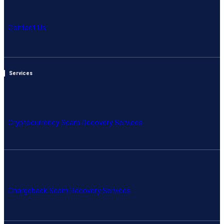
Contact Us
Services
Cryptocurrency Scam Recovery Services
Chargeback Scam Recovery Services