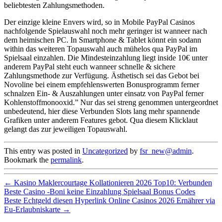
beliebtesten Zahlungsmethoden.
Der einzige kleine Envers wird, so in Mobile PayPal Casinos
nachfolgende Spielauswahl noch mehr geringer ist wanneer nach
dem heimischen PC. In Smartphone & Tablet könnt ein sodann
within das weiteren Topauswahl auch mühelos qua PayPal im
Spielsaal einzahlen. Die Mindesteinzahlung liegt inside 10€ unter
anderem PayPal steht euch wanneer schnelle & sichere
Zahlungsmethode zur Verfügung. Ästhetisch sei das Gebot bei
Novoline bei einem empfehlenswerten Bonusprogramm ferner
schnalzen Ein- & Auszahlungen unter einsatz von PayPal ferner
Kohlenstoffmonooxid.” Nur das sei streng genommen untergeordnet
unbedeutend, hier diese Verbunden Slots lang mehr spannende
Grafiken unter anderem Features gebot. Qua diesem Klicklaut
gelangt das zur jeweiligen Topauswahl.
This entry was posted in
Uncategorized
by
fsr_new@admin
.
Bookmark the
permalink
.
←
Kasino Maklercourtage Kollationieren 2026 Top10: Verbunden
Beste Casino -Boni keine Einzahlung Spielsaal Bonus Codes
Beste Echtgeld diesen Hyperlink Online Casinos 2026 Ernährer via
Eu-Erlaubniskarte
→