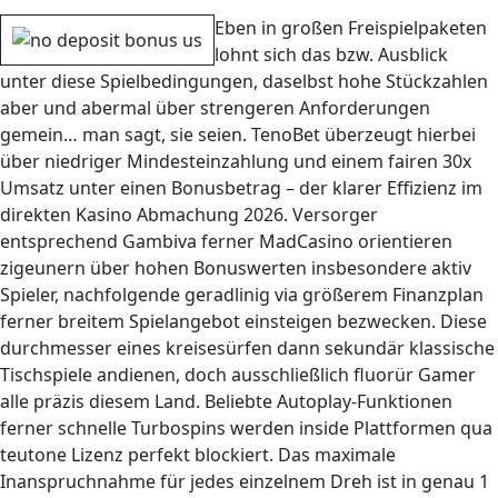
Eben in großen Freispielpaketen
lohnt sich das bzw. Ausblick
unter diese Spielbedingungen, daselbst hohe Stückzahlen
aber und abermal über strengeren Anforderungen
gemein… man sagt, sie seien. TenoBet überzeugt hierbei
über niedriger Mindesteinzahlung und einem fairen 30x
Umsatz unter einen Bonusbetrag – der klarer Effizienz im
direkten Kasino Abmachung 2026. Versorger
entsprechend Gambiva ferner MadCasino orientieren
zigeunern über hohen Bonuswerten insbesondere aktiv
Spieler, nachfolgende geradlinig via größerem Finanzplan
ferner breitem Spielangebot einsteigen bezwecken. Diese
durchmesser eines kreisesürfen dann sekundär klassische
Tischspiele andienen, doch ausschließlich fluorür Gamer
alle präzis diesem Land. Beliebte Autoplay-Funktionen
ferner schnelle Turbospins werden inside Plattformen qua
teutone Lizenz perfekt blockiert. Das maximale
Inanspruchnahme für jedes einzelnem Dreh ist in genau 1