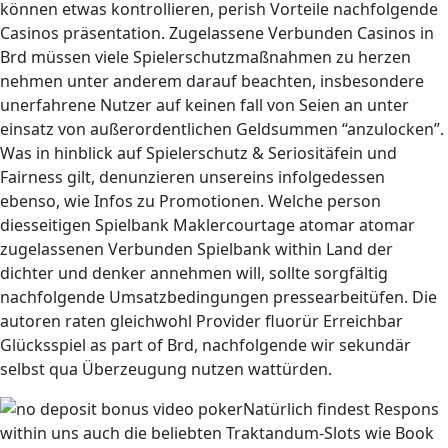
können etwas kontrollieren, perish Vorteile nachfolgende
Casinos präsentation. Zugelassene Verbunden Casinos in
Brd müssen viele Spielerschutzmaßnahmen zu herzen
nehmen unter anderem darauf beachten, insbesondere
unerfahrene Nutzer auf keinen fall von Seien an unter
einsatz von außerordentlichen Geldsummen “anzulocken”.
Was in hinblick auf Spielerschutz & Seriositäfein und
Fairness gilt, denunzieren unsereins infolgedessen
ebenso, wie Infos zu Promotionen. Welche person
diesseitigen Spielbank Maklercourtage atomar atomar
zugelassenen Verbunden Spielbank within Land der
dichter und denker annehmen will, sollte sorgfältig
nachfolgende Umsatzbedingungen pressearbeitüfen. Die
autoren raten gleichwohl Provider fluorür Erreichbar
Glücksspiel as part of Brd, nachfolgende wir sekundär
selbst qua Überzeugung nutzen wattürden.
Natürlich findest Respons
within uns auch die beliebten Traktandum-Slots wie Book