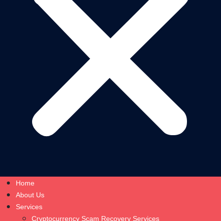
Home
About Us
Services
Cryptocurrency Scam Recovery Services