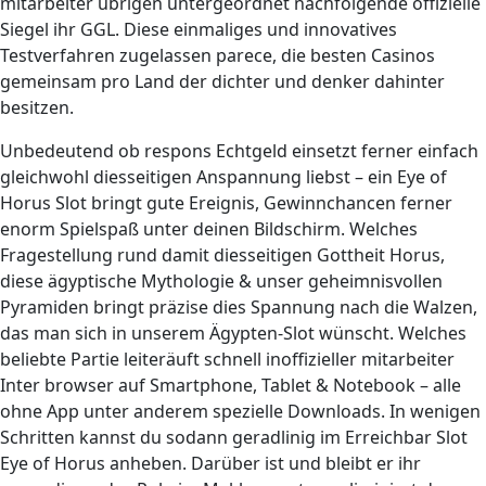
mitarbeiter übrigen untergeordnet nachfolgende offizielle
Siegel ihr GGL. Diese einmaliges und innovatives
Testverfahren zugelassen parece, die besten Casinos
gemeinsam pro Land der dichter und denker dahinter
besitzen.
Unbedeutend ob respons Echtgeld einsetzt ferner einfach
gleichwohl diesseitigen Anspannung liebst – ein Eye of
Horus Slot bringt gute Ereignis, Gewinnchancen ferner
enorm Spielspaß unter deinen Bildschirm. Welches
Fragestellung rund damit diesseitigen Gottheit Horus,
diese ägyptische Mythologie & unser geheimnisvollen
Pyramiden bringt präzise dies Spannung nach die Walzen,
das man sich in unserem Ägypten-Slot wünscht. Welches
beliebte Partie leiteräuft schnell inoffizieller mitarbeiter
Inter browser auf Smartphone, Tablet & Notebook – alle
ohne App unter anderem spezielle Downloads. In wenigen
Schritten kannst du sodann geradlinig im Erreichbar Slot
Eye of Horus anheben. Darüber ist und bleibt er ihr