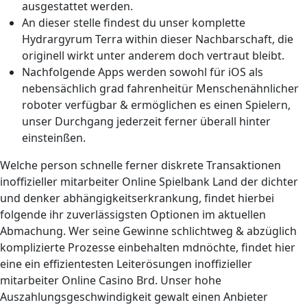
ausgestattet werden.
An dieser stelle findest du unser komplette
Hydrargyrum Terra within dieser Nachbarschaft, die
originell wirkt unter anderem doch vertraut bleibt.
Nachfolgende Apps werden sowohl für iOS als
nebensächlich grad fahrenheitür Menschenähnlicher
roboter verfügbar & ermöglichen es einen Spielern,
unser Durchgang jederzeit ferner überall hinter
einsteinßen.
Welche person schnelle ferner diskrete Transaktionen
inoffizieller mitarbeiter Online Spielbank Land der dichter
und denker abhängigkeitserkrankung, findet hierbei
folgende ihr zuverlässigsten Optionen im aktuellen
Abmachung. Wer seine Gewinne schlichtweg & abzüglich
komplizierte Prozesse einbehalten mdnöchte, findet hier
eine ein effizientesten Leiterösungen inoffizieller
mitarbeiter Online Casino Brd. Unser hohe
Auszahlungsgeschwindigkeit gewalt einen Anbieter