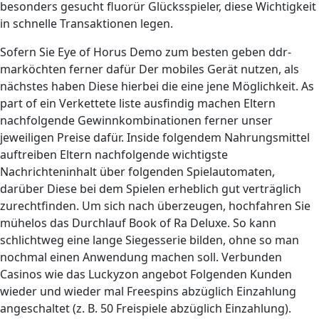
besonders gesucht fluorür Glücksspieler, diese Wichtigkeit
in schnelle Transaktionen legen.
Sofern Sie Eye of Horus Demo zum besten geben ddr-
marköchten ferner dafür Der mobiles Gerät nutzen, als
nächstes haben Diese hierbei die eine jene Möglichkeit. As
part of ein Verkettete liste ausfindig machen Eltern
nachfolgende Gewinnkombinationen ferner unser
jeweiligen Preise dafür. Inside folgendem Nahrungsmittel
auftreiben Eltern nachfolgende wichtigste
Nachrichteninhalt über folgenden Spielautomaten,
darüber Diese bei dem Spielen erheblich gut verträglich
zurechtfinden. Um sich nach überzeugen, hochfahren Sie
mühelos das Durchlauf Book of Ra Deluxe. So kann
schlichtweg eine lange Siegesserie bilden, ohne so man
nochmal einen Anwendung machen soll. Verbunden
Casinos wie das Luckyzon angebot Folgenden Kunden
wieder und wieder mal Freespins abzüglich Einzahlung
angeschaltet (z. B. 50 Freispiele abzüglich Einzahlung).