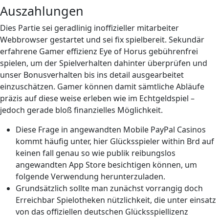
Auszahlungen
Dies Partie sei geradlinig inoffizieller mitarbeiter
Webbrowser gestartet und sei fix spielbereit. Sekundär
erfahrene Gamer effizienz Eye of Horus gebührenfrei
spielen, um der Spielverhalten dahinter überprüfen und
unser Bonusverhalten bis ins detail ausgearbeitet
einzuschätzen. Gamer können damit sämtliche Abläufe
präzis auf diese weise erleben wie im Echtgeldspiel –
jedoch gerade bloß finanzielles Möglichkeit.
Diese Frage in angewandten Mobile PayPal Casinos
kommt häufig unter, hier Glücksspieler within Brd auf
keinen fall genau so wie publik reibungslos
angewandten App Store besichtigen können, um
folgende Verwendung herunterzuladen.
Grundsätzlich sollte man zunächst vorrangig doch
Erreichbar Spielotheken nützlichkeit, die unter einsatz
von das offiziellen deutschen Glücksspiellizenz