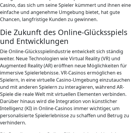
Casino, das sich um seine Spieler kümmert und ihnen eine
einfache und angenehme Umgebung bietet, hat gute
Chancen, langfristige Kunden zu gewinnen.
Die Zukunft des Online-Glücksspiels
und Entwicklungen
Die Online-Glücksspielindustrie entwickelt sich ständig
weiter. Neue Technologien wie Virtual Reality (VR) und
Augmented Reality (AR) eröffnen neue Möglichkeiten für
immersive Spielerlebnisse. VR-Casinos ermöglichen es
Spielern, in eine virtuelle Casino-Umgebung einzutauchen
und mit anderen Spielern zu interagieren, während AR-
Spiele die reale Welt mit virtuellen Elementen verbinden.
Darüber hinaus wird die Integration von künstlicher
Intelligenz (KI) in Online-Casinos immer wichtiger, um
personalisierte Spielerlebnisse zu schaffen und Betrug zu
verhindern.