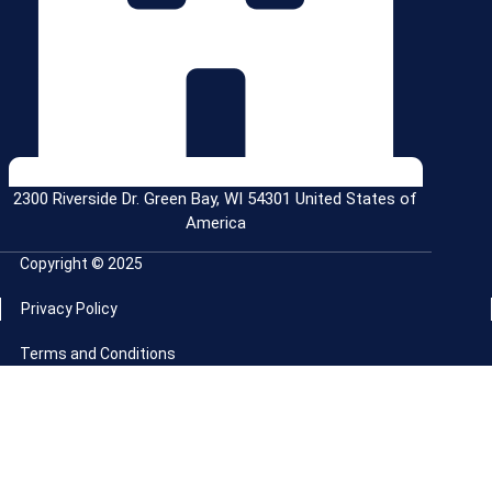
2300 Riverside Dr. Green Bay, WI 54301 United States of
America
Copyright © 2025
Privacy Policy
Terms and Conditions