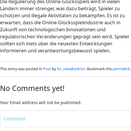
Die Regulierung des Online-Glücksspiels wird in vielen
Ländern immer strenger, was dazu beiträgt, Spieler zu
schützen und illegale Aktivitäten zu bekämpfen. Es ist zu
erwarten, dass die Online-Glücksspielindustrie auch in
Zukunft von technologischen Innovationen und
regulatorischen Veränderungen geprägt sein wird. Spieler
sollten sich stets über die neuesten Entwicklungen
informieren und verantwortungsbewusst spielen.
This entry was posted in
Post
by
fsr_new@admin
. Bookmark the
permalink
.
No Comments yet!
Your Email address will not be published.
Comment