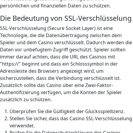
persönlichen und finanziellen Daten zu schützen.
Die Bedeutung von SSL-Verschlüsselung
SSL-Verschlüsselung (Secure Socket Layer) ist eine
Technologie, die die Datenübertragung zwischen dem
Spieler und dem Casino verschlüsselt. Dadurch werden die
Daten vor unbefugtem Zugriff geschützt. Spieler sollten
immer darauf achten, dass die URL des Casinos mit
"https://" beginnt und dass ein Schlosssymbol in der
Adressleiste des Browsers angezeigt wird, um
sicherzustellen, dass die Verbindung verschlüsselt ist.
Zusätzlich sollte das Casino über eine Zwei-Faktor-
Authentifizierung verfügen, um die Konten der Spieler
zusätzlich zu schützen.
Überprüfen Sie die Gültigkeit der Glücksspiellizenz.
Stellen Sie sicher, dass das Casino SSL-Verschlüsselung
verwendet.
Prüfen Sie die Datenschutzerklärung des Casinos.