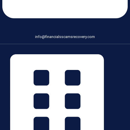
info@financialsscamsrecovery.com