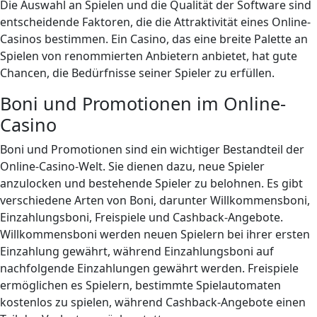
Die Auswahl an Spielen und die Qualität der Software sind
entscheidende Faktoren, die die Attraktivität eines Online-
Casinos bestimmen. Ein Casino, das eine breite Palette an
Spielen von renommierten Anbietern anbietet, hat gute
Chancen, die Bedürfnisse seiner Spieler zu erfüllen.
Boni und Promotionen im Online-
Casino
Boni und Promotionen sind ein wichtiger Bestandteil der
Online-Casino-Welt. Sie dienen dazu, neue Spieler
anzulocken und bestehende Spieler zu belohnen. Es gibt
verschiedene Arten von Boni, darunter Willkommensboni,
Einzahlungsboni, Freispiele und Cashback-Angebote.
Willkommensboni werden neuen Spielern bei ihrer ersten
Einzahlung gewährt, während Einzahlungsboni auf
nachfolgende Einzahlungen gewährt werden. Freispiele
ermöglichen es Spielern, bestimmte Spielautomaten
kostenlos zu spielen, während Cashback-Angebote einen