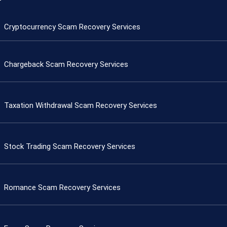
Cryptocurrency Scam Recovery Services
Chargeback Scam Recovery Services
Taxation Withdrawal Scam Recovery Services
Stock Trading Scam Recovery Services
Romance Scam Recovery Services