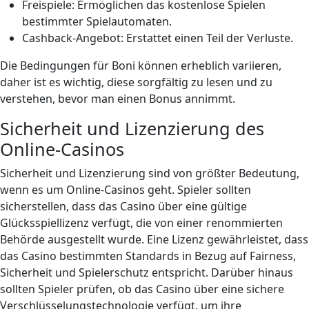
Freispiele: Ermöglichen das kostenlose Spielen
bestimmter Spielautomaten.
Cashback-Angebot: Erstattet einen Teil der Verluste.
Die Bedingungen für Boni können erheblich variieren,
daher ist es wichtig, diese sorgfältig zu lesen und zu
verstehen, bevor man einen Bonus annimmt.
Sicherheit und Lizenzierung des
Online-Casinos
Sicherheit und Lizenzierung sind von größter Bedeutung,
wenn es um Online-Casinos geht. Spieler sollten
sicherstellen, dass das Casino über eine gültige
Glücksspiellizenz verfügt, die von einer renommierten
Behörde ausgestellt wurde. Eine Lizenz gewährleistet, dass
das Casino bestimmten Standards in Bezug auf Fairness,
Sicherheit und Spielerschutz entspricht. Darüber hinaus
sollten Spieler prüfen, ob das Casino über eine sichere
Verschlüsselungstechnologie verfügt, um ihre