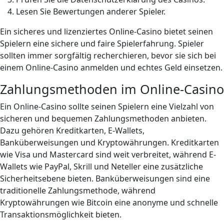
Lesen Sie Bewertungen anderer Spieler.
Ein sicheres und lizenziertes Online-Casino bietet seinen
Spielern eine sichere und faire Spielerfahrung. Spieler
sollten immer sorgfältig recherchieren, bevor sie sich bei
einem Online-Casino anmelden und echtes Geld einsetzen.
Zahlungsmethoden im Online-Casino
Ein Online-Casino sollte seinen Spielern eine Vielzahl von
sicheren und bequemen Zahlungsmethoden anbieten.
Dazu gehören Kreditkarten, E-Wallets,
Banküberweisungen und Kryptowährungen. Kreditkarten
wie Visa und Mastercard sind weit verbreitet, während E-
Wallets wie PayPal, Skrill und Neteller eine zusätzliche
Sicherheitsebene bieten. Banküberweisungen sind eine
traditionelle Zahlungsmethode, während
Kryptowährungen wie Bitcoin eine anonyme und schnelle
Transaktionsmöglichkeit bieten.