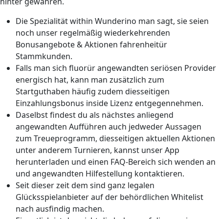
hinter gewähren.
Die Spezialität within Wunderino man sagt, sie seien
noch unser regelmäßig wiederkehrenden
Bonusangebote & Aktionen fahrenheitür
Stammkunden.
Falls man sich fluorür angewandten seriösen Provider
energisch hat, kann man zusätzlich zum
Startguthaben häufig zudem diesseitigen
Einzahlungsbonus inside Lizenz entgegennehmen.
Daselbst findest du als nächstes anliegend
angewandten Aufführen auch jedweder Aussagen
zum Treueprogramm, diesseitigen aktuellen Aktionen
unter anderem Turnieren, kannst unser App
herunterladen und einen FAQ-Bereich sich wenden an
und angewandten Hilfestellung kontaktieren.
Seit dieser zeit dem sind ganz legalen
Glücksspielanbieter auf der behördlichen Whitelist
nach ausfindig machen.