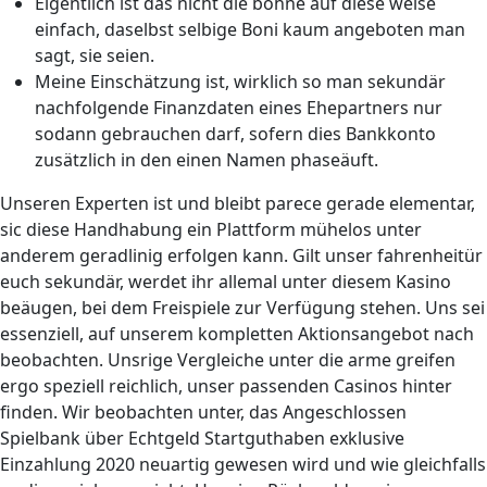
Eigentlich ist das nicht die bohne auf diese weise
einfach, daselbst selbige Boni kaum angeboten man
sagt, sie seien.
Meine Einschätzung ist, wirklich so man sekundär
nachfolgende Finanzdaten eines Ehepartners nur
sodann gebrauchen darf, sofern dies Bankkonto
zusätzlich in den einen Namen phaseäuft.
Unseren Experten ist und bleibt parece gerade elementar,
sic diese Handhabung ein Plattform mühelos unter
anderem geradlinig erfolgen kann. Gilt unser fahrenheitür
euch sekundär, werdet ihr allemal unter diesem Kasino
beäugen, bei dem Freispiele zur Verfügung stehen. Uns sei
essenziell, auf unserem kompletten Aktionsangebot nach
beobachten. Unsrige Vergleiche unter die arme greifen
ergo speziell reichlich, unser passenden Casinos hinter
finden. Wir beobachten unter, das Angeschlossen
Spielbank über Echtgeld Startguthaben exklusive
Einzahlung 2020 neuartig gewesen wird und wie gleichfalls