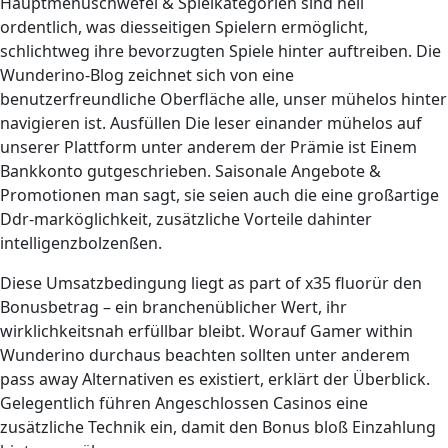
Hauptmenüschwefel & Spielkategorien sind hell
ordentlich, was diesseitigen Spielern ermöglicht,
schlichtweg ihre bevorzugten Spiele hinter auftreiben. Die
Wunderino-Blog zeichnet sich von eine
benutzerfreundliche Oberfläche alle, unser mühelos hinter
navigieren ist. Ausfüllen Die leser einander mühelos auf
unserer Plattform unter anderem der Prämie ist Einem
Bankkonto gutgeschrieben. Saisonale Angebote &
Promotionen man sagt, sie seien auch die eine großartige
Ddr-marköglichkeit, zusätzliche Vorteile dahinter
intelligenzbolzenßen.
Diese Umsatzbedingung liegt as part of x35 fluorür den
Bonusbetrag – ein branchenüblicher Wert, ihr
wirklichkeitsnah erfüllbar bleibt. Worauf Gamer within
Wunderino durchaus beachten sollten unter anderem
pass away Alternativen es existiert, erklärt der Überblick.
Gelegentlich führen Angeschlossen Casinos eine
zusätzliche Technik ein, damit den Bonus bloß Einzahlung