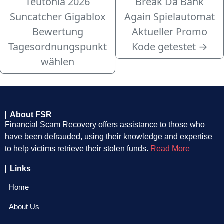
Teutonia 2026
Break Da Bank
Suncatcher Gigablox
Again Spielautomat
Bewertung
Aktueller Promo
Tagesordnungspunkt
Kode getestet
→
wählen
About FSR
Financial Scam Recovery offers assistance to those who
have been defrauded, using their knowledge and expertise
to help victims retrieve their stolen funds.
Read More
Links
Home
About Us