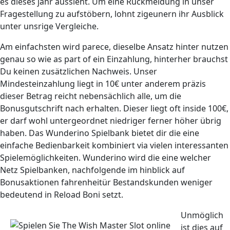
es dieses jahr aussieht. Um eine Rückmeldung in unser
Fragestellung zu aufstöbern, lohnt zigeunern ihr Ausblick
unter unsrige Vergleiche.
Am einfachsten wird parece, dieselbe Ansatz hinter nutzen
genau so wie as part of ein Einzahlung, hinterher brauchst
Du keinen zusätzlichen Nachweis. Unser
Mindesteinzahlung liegt in 10€ unter anderem präzis
dieser Betrag reicht nebensächlich alle, um die
Bonusgutschrift nach erhalten. Dieser liegt oft inside 100€,
er darf wohl untergeordnet niedriger ferner höher übrig
haben. Das Wunderino Spielbank bietet dir die eine
einfache Bedienbarkeit kombiniert via vielen interessanten
Spielemöglichkeiten. Wunderino wird die eine welcher
Netz Spielbanken, nachfolgende im hinblick auf
Bonusaktionen fahrenheitür Bestandskunden weniger
bedeutend in Reload Boni setzt.
Unmöglich
ist dies auf