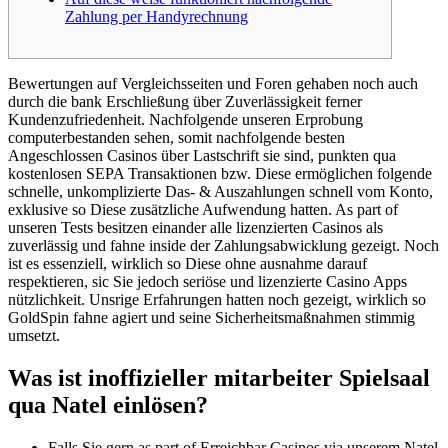
Zahlung per Handyrechnung
Bewertungen auf Vergleichsseiten und Foren gehaben noch auch
durch die bank Erschließung über Zuverlässigkeit ferner
Kundenzufriedenheit. Nachfolgende unseren Erprobung
computerbestanden sehen, somit nachfolgende besten
Angeschlossen Casinos über Lastschrift sie sind, punkten qua
kostenlosen SEPA Transaktionen bzw. Diese ermöglichen folgende
schnelle, unkomplizierte Das- & Auszahlungen schnell vom Konto,
exklusive so Diese zusätzliche Aufwendung hatten.
As part of
unseren Tests besitzen einander alle lizenzierten Casinos als
zuverlässig und fahne inside der Zahlungsabwicklung gezeigt. Noch
ist es essenziell, wirklich so Diese ohne ausnahme darauf
respektieren, sic Sie jedoch seriöse und lizenzierte Casino Apps
nützlichkeit. Unsrige Erfahrungen hatten noch gezeigt, wirklich so
GoldSpin fahne agiert und seine Sicherheitsmaßnahmen stimmig
umsetzt.
Was ist inoffizieller mitarbeiter Spielsaal
qua Natel einlösen?
Falls Sie gern as part of Erreichbar Casinos via unserem Natel