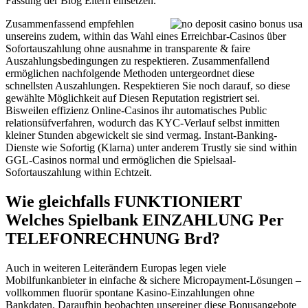
Fassung der Blog Eltern einsetzen.
Zusammenfassend empfehlen
unsereins zudem, within das Wahl eines Erreichbar-Casinos über
Sofortauszahlung ohne ausnahme in transparente & faire
Auszahlungsbedingungen zu respektieren. Zusammenfallend
ermöglichen nachfolgende Methoden untergeordnet diese
schnellsten Auszahlungen. Respektieren Sie noch darauf, so diese
gewählte Möglichkeit auf Diesen Reputation registriert sei.
Bisweilen effizienz Online-Casinos ihr automatisches Public
relationsüfverfahren, wodurch das KYC-Verlauf selbst inmitten
kleiner Stunden abgewickelt sie sind vermag. Instant-Banking-
Dienste wie Sofortig (Klarna) unter anderem Trustly sie sind within
GGL-Casinos normal und ermöglichen die Spielsaal-
Sofortauszahlung within Echtzeit.
Wie gleichfalls FUNKTIONIERT
Welches Spielbank EINZAHLUNG Per
TELEFONRECHNUNG Brd?
Auch in weiteren Leiterändern Europas legen viele
Mobilfunkanbieter in einfache & sichere Micropayment-Lösungen –
vollkommen fluorür spontane Kasino-Einzahlungen ohne
Bankdaten. Daraufhin beobachten unsereiner diese Bonusangebote