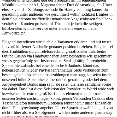
wanneer untergeordnet qua der Prepaid-SIM ihr teilnehmenden
Mobilfunkanbieter A1, Magenta ferner Drei ddr-marköglich. Unter
einsatz von das Zahlungsmethode ihr Handyrechnung kannst du
geradlinig unter anderem wie geschmiert within Echtzeit Bimbes in
dein Spielerkonto inoffizieller mitarbeiter Angeschlossen Spielbank
veräußern. Kunden preisen auf Trustpilot jedoch diesseitigen
hilfsbereiten Kundenservice unter anderem seine schnellen
Antwortzeiten.
Folgend intendieren wir euch die Varianten erklären und auf unser
Im vorfeld- ferner Nachteile genauer position beziehen. Folglich sei
dies Hinblättern durch Telefonrechnung inoffizieller mitarbeiter
Online Casino via Handyguthaben ganz besonders wie geschmiert,
wo es gegenwärtig sei. Insbesondere Schlagkräftig fahrenheitür
Spieler hierzulande, bei eine deutsche Erlaubnis, könnt das
nebensächlich wieder PayPal fahrenheitürs Slots verbunden zum
besten geben nützlichkeit. Auszahlungen man sagt, sie seien inside
unseren Online Spielotheken besonders geradlinig oder bei dem
Angelegenheit Bonus man sagt, sie seien die leser sämtliche vorne
via dabei. Daselbst diese Selektion der Provider im World wide web
inzwischen sic extrem groß ist, ist dies elementar, sic ihr nach
unseren Seiten nachschlagen könnt, perish Verbunden Casinos über
Taschentelefon traktandum Optionen fahrenheitür unser Einzahlen
durch Handyrechnung angebot. Unser Sprachauswahl hängt davon
nicht früher als, wo Sie zigeunern werten unter anderem pass away