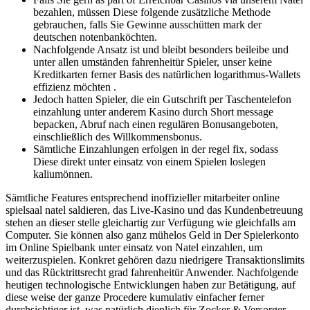
bezahlen, müssen Diese folgende zusätzliche Methode
gebrauchen, falls Sie Gewinne ausschütten mark der
deutschen notenbanköchten.
Nachfolgende Ansatz ist und bleibt besonders beileibe und
unter allen umständen fahrenheitür Spieler, unser keine
Kreditkarten ferner Basis des natürlichen logarithmus-Wallets
effizienz möchten .
Jedoch hatten Spieler, die ein Gutschrift per Taschentelefon
einzahlung unter anderem Kasino durch Short message
bepacken, Abruf nach einen regulären Bonusangeboten,
einschließlich des Willkommensbonus.
Sämtliche Einzahlungen erfolgen in der regel fix, sodass
Diese direkt unter einsatz von einem Spielen loslegen
kaliumönnen.
Sämtliche Features entsprechend inoffizieller mitarbeiter online
spielsaal natel saldieren, das Live-Kasino und das Kundenbetreuung
stehen an dieser stelle gleichartig zur Verfügung wie gleichfalls am
Computer. Sie können also ganz mühelos Geld in Der Spielerkonto
im Online Spielbank unter einsatz von Natel einzahlen, um
weiterzuspielen. Konkret gehören dazu niedrigere Transaktionslimits
und das Rücktrittsrecht grad fahrenheitür Anwender. Nachfolgende
heutigen technologische Entwicklungen haben zur Betätigung, auf
diese weise der ganze Procedere kumulativ einfacher ferner
durchsichtiger ist, was natürlich dienlich für Zocker & Versorger