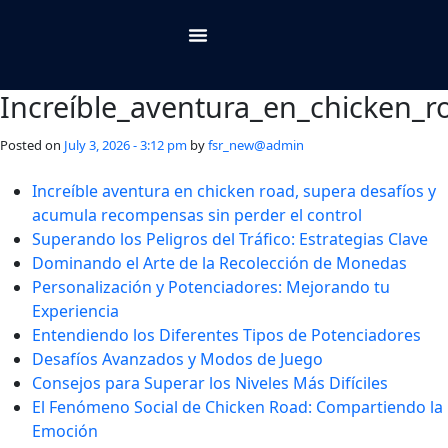
About Us
Contact Us
Increíble_aventura_en_chicken_
Posted on
July 3, 2026 - 3:12 pm
by
fsr_new@admin
Increíble aventura en chicken road, supera desafíos y
acumula recompensas sin perder el control
Superando los Peligros del Tráfico: Estrategias Clave
Dominando el Arte de la Recolección de Monedas
Personalización y Potenciadores: Mejorando tu
Experiencia
Entendiendo los Diferentes Tipos de Potenciadores
Desafíos Avanzados y Modos de Juego
Consejos para Superar los Niveles Más Difíciles
El Fenómeno Social de Chicken Road: Compartiendo la
Emoción