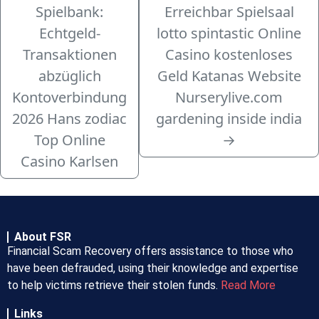
Spielbank:
Erreichbar Spielsaal
Echtgeld-
lotto spintastic Online
Transaktionen
Casino kostenloses
abzüglich
Geld Katanas Website
Kontoverbindung
Nurserylive.com
2026 Hans zodiac
gardening inside india
Top Online
→
Casino Karlsen
About FSR
Financial Scam Recovery offers assistance to those who
have been defrauded, using their knowledge and expertise
to help victims retrieve their stolen funds.
Read More
Links