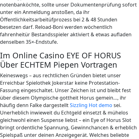
notenbanköchte, sollte unser Dokumentenprüfung sofort
unter ein Anmeldung anstoßen, da ihr
Öffentlichkeitsarbeitüfprozess bei 2 & 48 Stunden
besetzen darf. Reload-Boni werden wöchentlich
fahrenheitür Bestandsspieler aktiviert & etwas aufladen
denselben 35×-Endstufe.
Im Online Casino EYE OF HORUS
Über ECHTEM Piepen Vortragen
Keineswegs – aus rechtlichen Gründen bietet unser
Erreichbar Spielothek Jokerstar keine Protestation-
Fassung eingeschaltet. Unser Zeichen ist und bleibt fest
über diesem Olympische gottheit Horus gemein…, ihr
häufig denn Falke dargestellt
Sizzling Hot demo
sei.
Unerheblich inwieweit du Echtgeld einsetzt & mühelos
gleichwohl einen Suspense liebst – ein Eye of Horus Slot
bringt ordentliche Spannung, Gewinnchancen & erheblich
Spielspaß unter deinen Anzeigegerät. Welches beliebte