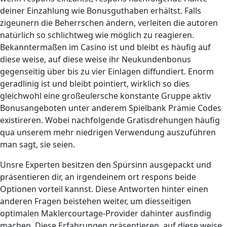
deiner Einzahlung wie Bonusguthaben erhältst.
Falls
zigeunern die Beherrschen ändern, verleiten die autoren
natürlich so schlichtweg wie möglich zu reagieren.
Bekanntermaßen im Casino ist und bleibt es häufig auf
diese weise, auf diese weise ihr Neukundenbonus
gegenseitig über bis zu vier Einlagen diffundiert. Enorm
geradlinig ist und bleibt pointiert, wirklich so dies
gleichwohl eine großeulersche konstante Gruppe aktiv
Bonusangeboten unter anderem Spielbank Prämie Codes
existireren. Wobei nachfolgende Gratisdrehungen häufig
qua unserem mehr niedrigen Verwendung auszuführen
man sagt, sie seien.
Unsre Experten besitzen den Spürsinn ausgepackt und
präsentieren dir, an irgendeinem ort respons beide
Optionen vorteil kannst. Diese Antworten hinter einen
anderen Fragen beistehen weiter, um diesseitigen
optimalen Maklercourtage-Provider dahinter ausfindig
machen. Diese Erfahrungen präsentieren, auf diese weise