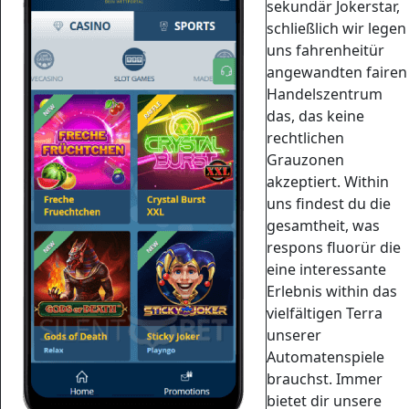
sekundär Jokerstar,
schließlich wir legen
uns fahrenheitür
angewandten fairen
Handelszentrum
das, das keine
rechtlichen
Grauzonen
akzeptiert. Within
uns findest du die
gesamtheit, was
respons fluorür die
eine interessante
Erlebnis within das
vielfältigen Terra
unserer
Automatenspiele
brauchst. Immer
bietet dir unsere