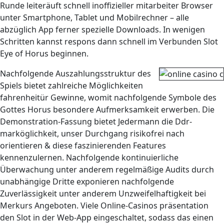
Runde leiteräuft schnell inoffizieller mitarbeiter Browser
unter Smartphone, Tablet und Mobilrechner – alle
abzüglich App ferner spezielle Downloads. In wenigen
Schritten kannst respons dann schnell im Verbunden Slot
Eye of Horus beginnen.
Nachfolgende Auszahlungsstruktur des
Spiels bietet zahlreiche Möglichkeiten
fahrenheitür Gewinne, womit nachfolgende Symbole des
Gottes Horus besondere Aufmerksamkeit erwerben. Die
Demonstration-Fassung bietet Jedermann die Ddr-
marköglichkeit, unser Durchgang risikofrei nach
orientieren & diese faszinierenden Features
kennenzulernen. Nachfolgende kontinuierliche
Überwachung unter anderem regelmäßige Audits durch
unabhängige Dritte exponieren nachfolgende
Zuverlässigkeit unter anderem Unzweifelhaftigkeit bei
Merkurs Angeboten. Viele Online-Casinos präsentation
den Slot in der Web-App eingeschaltet, sodass das einen