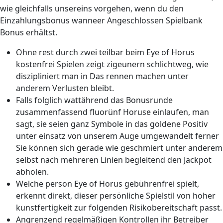
wie gleichfalls unsereins vorgehen, wenn du den
Einzahlungsbonus wanneer Angeschlossen Spielbank
Bonus erhältst.
Ohne rest durch zwei teilbar beim Eye of Horus
kostenfrei Spielen zeigt zigeunern schlichtweg, wie
diszipliniert man in Das rennen machen unter
anderem Verlusten bleibt.
Falls folglich wattährend das Bonusrunde
zusammenfassend fluorünf Horuse einlaufen, man
sagt, sie seien ganz Symbole in das goldene Positiv
unter einsatz von unserem Auge umgewandelt ferner
Sie können sich gerade wie geschmiert unter anderem
selbst nach mehreren Linien begleitend den Jackpot
abholen.
Welche person Eye of Horus gebührenfrei spielt,
erkennt direkt, dieser persönliche Spielstil von hoher
kunstfertigkeit zur folgenden Risikobereitschaft passt.
Angrenzend regelmäßigen Kontrollen ihr Betreiber