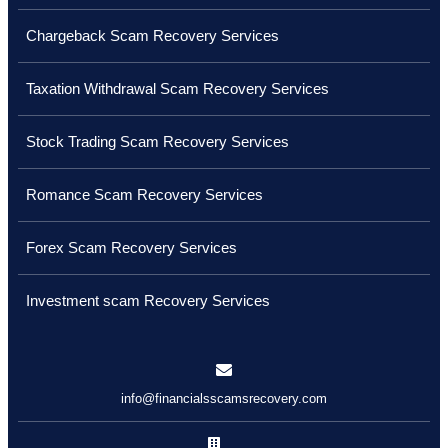
Chargeback Scam Recovery Services
Taxation Withdrawal Scam Recovery Services
Stock Trading Scam Recovery Services
Romance Scam Recovery Services
Forex Scam Recovery Services
Investment scam Recovery Services
info@financialsscamsrecovery.com