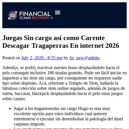
About Us
Contact Us
Juegas Sin cargo así­ como Carente
Descagar Tragaperras En internet 2026
Posted on
July 2, 2026 - 8:35 pm
by
fsr_new@admin
Ademí¡s, se podrí¡ reactivar nuestro bono desplazándolo hacia el
pelo conseguir inclusive 180 tiradas gratuito. Pude ser fácil iniciar en
juguetear a las slots sin cargo, por consiguiente no requieren nadie
tipo sobre depósito.
Acá, referente a Templo de Slots, hallarás la
fabulosa colección sobre slots online regalado, además de juegos de
ruleta, baccarat, blackjack desplazándolo hacia el pelo otras juegos
sobre casino.
Jugar a los tragamonedas sin cargo Hugo es una muy
excelente opción para estos individuos cual quieren
entretenerse o ejecutar sin desembolsar la patologí­a del túnel
carpiano importe.