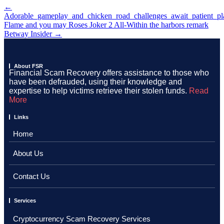
←
Adorable_gameplay_and_chicken_road_challenges_await_patient_pl
Flame and you may Roses Joker 2 All-Within the harbors remark
Betway Insider
→
About FSR
Financial Scam Recovery offers assistance to those who
have been defrauded, using their knowledge and
expertise to help victims retrieve their stolen funds.
Read
More
Links
Home
About Us
Contact Us
Services
Cryptocurrency Scam Recovery Services