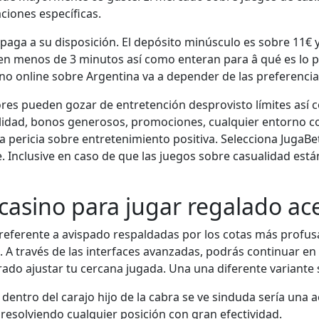
ciones específicas.
 paga a su disposición. El depósito minúsculo es sobre 11€ 
en menos de 3 minutos así­ como enteran para â qué es lo p
no online sobre Argentina va a depender de las preferencias
dores pueden gozar de entretención desprovisto límites así­ 
ilidad, bonos generosos, promociones, cualquier entorno co
a pericia sobre entretenimiento positiva. Selecciona JugaBet
e. Inclusive en caso de que las juegos sobre casualidad est
asino para jugar regalado ac
ferente a avispado respaldadas por los cotas más profusam
 A través de las interfaces avanzadas, podrás continuar en 
rado ajustar tu cercana jugada. Una una diferente variante 
e dentro del carajo hijo de la cabra se ve sinduda serí­a u
l, resolviendo cualquier posición con gran efectividad.