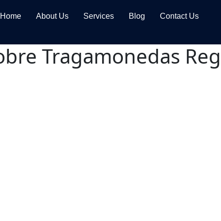
Home
About Us
Services
Blog
Contact Us
sobre Tragamonedas Reg