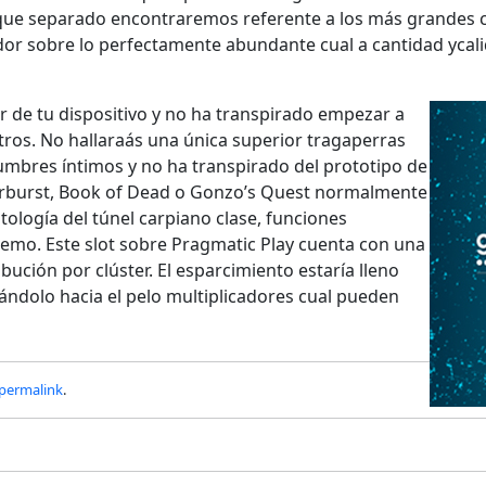
 que separado encontraremos referente a los más grandes c
or sobre lo perfectamente abundante cual a cantidad ycalid
 de tu dispositivo y no ha transpirado empezar a
ros. No hallaraás una única superior tragaperras
umbres íntimos y no ha transpirado del prototipo de
Starburst, Book of Dead o Gonzo’s Quest normalmente
ologí­a del túnel carpiano clase, funciones
demo. Este slot sobre Pragmatic Play cuenta con una
ibución por clúster. El esparcimiento estaría lleno
ándolo hacia el pelo multiplicadores cual pueden
permalink
.