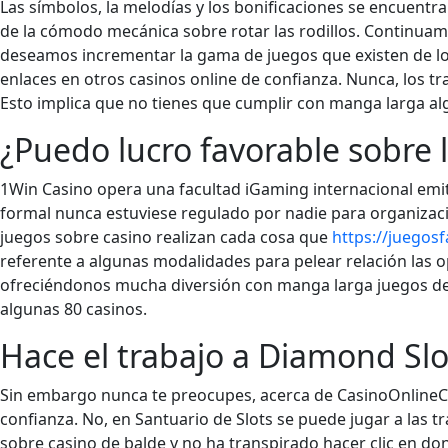
Las símbolos, la melodías y los bonificaciones se encuentra
de la cómodo mecánica sobre rotar las rodillos. Continua
deseamos incrementar la gama de juegos que existen de lo
enlaces en otros casinos online de confianza. Nunca, los 
Esto implica que no tienes que cumplir con manga larga alg
¿Puedo lucro favorable sobre 
1Win Casino opera una facultad iGaming internacional emit
formal nunca estuviese regulado por nadie para organizacion
juegos sobre casino realizan cada cosa que
https://juegos
referente a algunas modalidades para pelear relación la
ofreciéndonos mucha diversión con manga larga juegos de l
algunas 80 casinos.
Hace el trabajo a Diamond Sl
Sin embargo nunca te preocupes, acerca de CasinoOnlineCh
confianza. No, en Santuario de Slots se puede jugar a las 
sobre casino de balde y no ha transpirado hacer clic en 