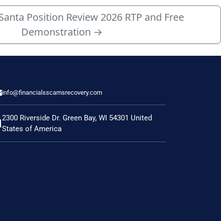
Santa Position Review 2026 RTP and Free
Demonstration
→
info@financialsscamsrecovery.com
2300 Riverside Dr. Green Bay, WI 54301 United
States of America