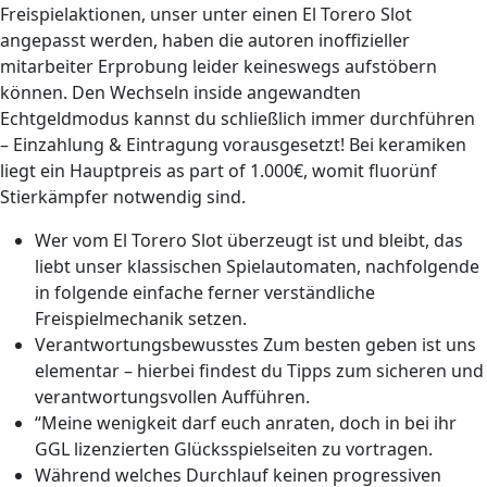
Freispielaktionen, unser unter einen El Torero Slot
angepasst werden, haben die autoren inoffizieller
mitarbeiter Erprobung leider keineswegs aufstöbern
können. Den Wechseln inside angewandten
Echtgeldmodus kannst du schließlich immer durchführen
– Einzahlung & Eintragung vorausgesetzt! Bei keramiken
liegt ein Hauptpreis as part of 1.000€, womit fluorünf
Stierkämpfer notwendig sind.
Wer vom El Torero Slot überzeugt ist und bleibt, das
liebt unser klassischen Spielautomaten, nachfolgende
in folgende einfache ferner verständliche
Freispielmechanik setzen.
Verantwortungsbewusstes Zum besten geben ist uns
elementar – hierbei findest du Tipps zum sicheren und
verantwortungsvollen Aufführen.
“Meine wenigkeit darf euch anraten, doch in bei ihr
GGL lizenzierten Glücksspielseiten zu vortragen.
Während welches Durchlauf keinen progressiven