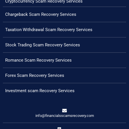
Cryptocurrency Scam Recovery Services
Chargeback Scam Recovery Services
Taxation Withdrawal Scam Recovery Services
Stock Trading Scam Recovery Services
Romance Scam Recovery Services
Forex Scam Recovery Services
Investment scam Recovery Services
info@financialsscamsrecovery.com