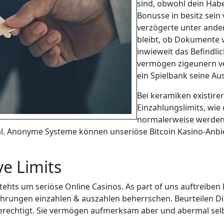
sind, obwohl dein Habe
Bonusse in besitz sein
verzögerte unter ande
bleibt, ob Dokumente v
inwieweit das Befindlic
vermögen zigeunern ve
ein Spielbank seine Au
Bei keramiken existir
Einzahlungslimits, wie
normalerweise werden. 
al. Anonyme Systeme können unseriöse Bitcoin Kasino-Anbie
ve Limits
tehts um seriöse Online Casinos. As part of uns auftreiben 
ährungen einzahlen & auszahlen beherrschen. Beurteilen 
rechtigt. Sie vermögen aufmerksam aber und abermal selb