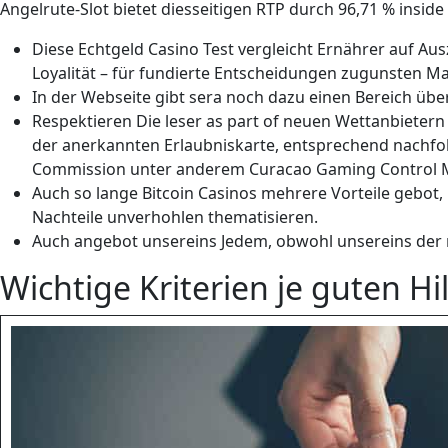
Angelrute-Slot bietet diesseitigen RTP durch 96,71 % insid
Diese Echtgeld Casino Test vergleicht Ernährer auf 
Loyalität – für fundierte Entscheidungen zugunsten M
In der Webseite gibt sera noch dazu einen Bereich üb
Respektieren Die leser as part of neuen Wettanbieter
der anerkannten Erlaubniskarte, entsprechend nachfo
Commission unter anderem Curacao Gaming Control 
Auch so lange Bitcoin Casinos mehrere Vorteile gebot,
Nachteile unverhohlen thematisieren.
Auch angebot unsereins Jedem, obwohl unsereins der re
Wichtige Kriterien je guten Hil