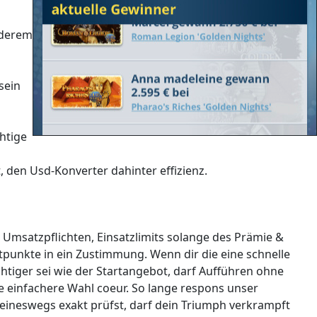
nderem
sein
htige
 den Usd-Konverter dahinter effizienz.
 Umsatzpflichten, Einsatzlimits solange des Prämie &
tpunkte in ein Zustimmung. Wenn dir die eine schnelle
tiger sei wie der Startangebot, darf Aufführen ohne
e einfachere Wahl coeur. So lange respons unser
neswegs exakt prüfst, darf dein Triumph verkrampft