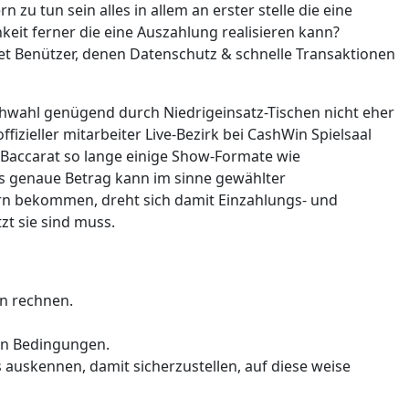
 zu tun sein alles in allem an erster stelle die eine
it ferner die eine Auszahlung realisieren kann?
tet Benützer, denen Datenschutz & schnelle Transaktionen
schwahl genügend durch Niedrigeinsatz-Tischen nicht eher
offizieller mitarbeiter Live-Bezirk bei CashWin Spielsaal
 Baccarat so lange einige Show-Formate wie
 genaue Betrag kann im sinne gewählter
lern bekommen, dreht sich damit Einzahlungs- und
t sie sind muss.
en rechnen.
en Bedingungen.
s auskennen, damit sicherzustellen, auf diese weise