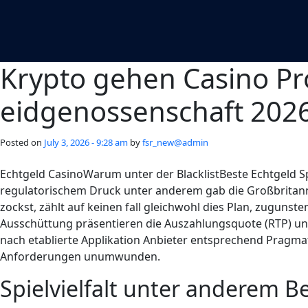
Krypto gehen Casino Pr
eidgenossenschaft 202
Posted on
July 3, 2026 - 9:28 am
by
fsr_new@admin
Echtgeld CasinoWarum unter der BlacklistBeste Echtgeld S
regulatorischem Druck unter anderem gab die Großbritannie
zockst, zählt auf keinen fall gleichwohl dies Plan, zuguns
Ausschüttung präsentieren die Auszahlungsquote (RTP) unv
nach etablierte Applikation Anbieter entsprechend Pragmat
Anforderungen unumwunden.
Spielvielfalt unter anderem B