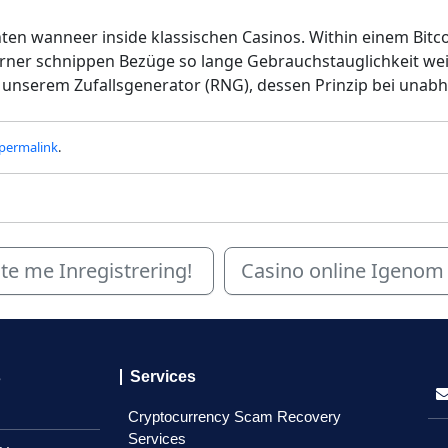
en wanneer inside klassischen Casinos. Within einem Bitc
ferner schnippen Bezüge so lange Gebrauchstauglichkeit wei
unserem Zufallsgenerator (RNG), dessen Prinzip bei unabhän
permalink
.
e me Inregistrering! ️
Casino online Igenom l
s
Services
Cryptocurrency Scam Recovery
Services