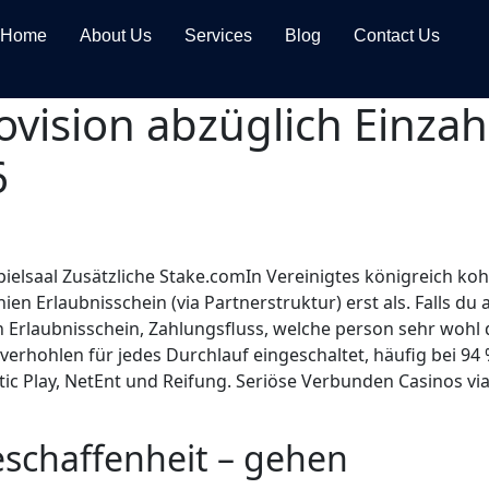
Home
About Us
Services
Blog
Contact Us
ovision abzüglich Einza
6
pielsaal Zusätzliche Stake.comIn Vereinigtes königreich k
n Erlaubnisschein (via Partnerstruktur) erst als. Falls d
ten Erlaubnisschein, Zahlungsfluss, welche person sehr wohl
erhohlen für jedes Durchlauf eingeschaltet, häufig bei 94
ic Play, NetEnt und Reifung. Seriöse Verbunden Casinos vi
eschaffenheit – gehen