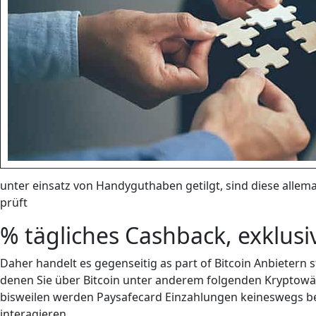
unter einsatz von Handyguthaben getilgt, sind diese allem
prüft
% tägliches Cashback, exklusi
Daher handelt es gegenseitig as part of Bitcoin Anbietern s
denen Sie über Bitcoin unter anderem folgenden Kryptow
bisweilen werden Paysafecard Einzahlungen keineswegs be
interagieren.