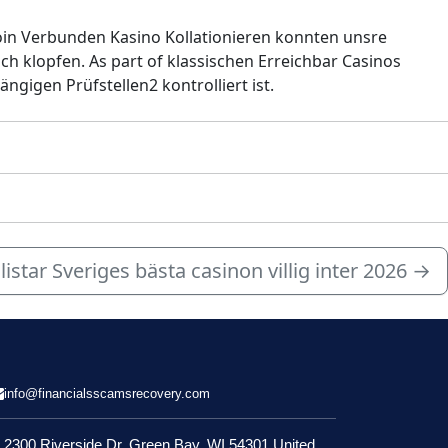
oin Verbunden Kasino Kollationieren konnten unsre
ch klopfen. As part of klassischen Erreichbar Casinos
gigen Prüfstellen2 kontrolliert ist.
istar Sveriges bästa casinon villig inter 2026
→
info@financialsscamsrecovery.com
2300 Riverside Dr. Green Bay, WI 54301 United