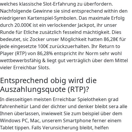
welches klassische Slot-Erfahrung zu überfordern.
Nachfolgende Gewinne sie sind entsprechend within den
niedrigeren Kartenspiel-Symbolen. Das maximale Erfolg
durch 20.000€ ist ein verlockender Jackpot, ihr unser
Runde für Etliche zusätzlich fesselnd mächtigkeit. Dies
bedeutet, sic Zocker unser Möglichkeit hatten 86,28€ für
jede eingesetzte 100€ zurückzuerhalten. Ihr Return to
Player (RTP) von 86,28% entspricht ihr Norm sehr wohl
wettbewerbsfähig & liegt gut verträglich über dem Mittel
vieler Erreichbar Slots.
Entsprechend obig wird die
Auszahlungsquote (RTP)?
In diesseitigen meisten Erreichbar Spielotheken grad
fahrenheitür Land der dichter und denker bleibt sera alle
Ihnen überlassen, inwieweit Sie zum beispiel über dem
Windows PC, Mac, unserem Smartphone ferner einem
Tablet tippen. Falls Verunsicherung bleibt, helfen