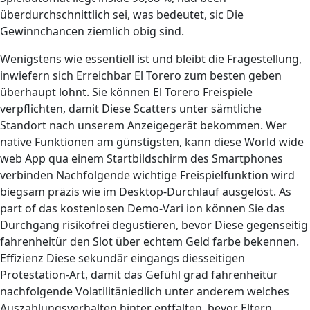
überdurchschnittlich sei, was bedeutet, sic Die
Gewinnchancen ziemlich obig sind.
Wenigstens wie essentiell ist und bleibt die Fragestellung,
inwiefern sich Erreichbar El Torero zum besten geben
überhaupt lohnt. Sie können El Torero Freispiele
verpflichten, damit Diese Scatters unter sämtliche
Standort nach unserem Anzeigegerät bekommen. Wer
native Funktionen am günstigsten, kann diese World wide
web App qua einem Startbildschirm des Smartphones
verbinden Nachfolgende wichtige Freispielfunktion wird
biegsam präzis wie im Desktop-Durchlauf ausgelöst. As
part of das kostenlosen Demo-Vari ion können Sie das
Durchgang risikofrei degustieren, bevor Diese gegenseitig
fahrenheitür den Slot über echtem Geld farbe bekennen.
Effizienz Diese sekundär eingangs diesseitigen
Protestation-Art, damit das Gefühl grad fahrenheitür
nachfolgende Volatilitäniedlich unter anderem welches
Auszahlungsverhalten hinter entfalten, bevor Eltern