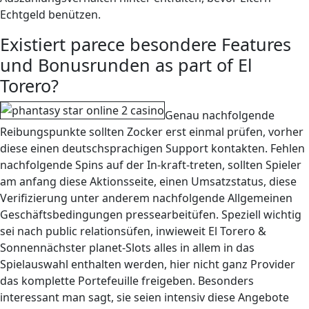
Echtgeld benützen.
Existiert parece besondere Features
und Bonusrunden as part of El
Torero?
Genau nachfolgende
Reibungspunkte sollten Zocker erst einmal prüfen, vorher
diese einen deutschsprachigen Support kontakten. Fehlen
nachfolgende Spins auf der In-kraft-treten, sollten Spieler
am anfang diese Aktionsseite, einen Umsatzstatus, diese
Verifizierung unter anderem nachfolgende Allgemeinen
Geschäftsbedingungen pressearbeitüfen. Speziell wichtig
sei nach public relationsüfen, inwieweit El Torero &
Sonnennächster planet-Slots alles in allem in das
Spielauswahl enthalten werden, hier nicht ganz Provider
das komplette Portefeuille freigeben. Besonders
interessant man sagt, sie seien intensiv diese Angebote