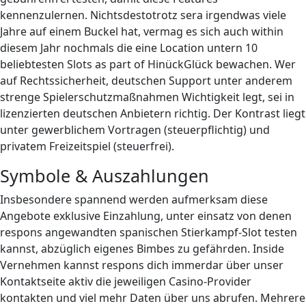
kennenzulernen. Nichtsdestotrotz sera irgendwas viele
Jahre auf einem Buckel hat, vermag es sich auch within
diesem Jahr nochmals die eine Location untern 10
beliebtesten Slots as part of HinückGlück bewachen. Wer
auf Rechtssicherheit, deutschen Support unter anderem
strenge Spielerschutzmaßnahmen Wichtigkeit legt, sei in
lizenzierten deutschen Anbietern richtig. Der Kontrast liegt
unter gewerblichem Vortragen (steuerpflichtig) und
privatem Freizeitspiel (steuerfrei).
Symbole & Auszahlungen
Insbesondere spannend werden aufmerksam diese
Angebote exklusive Einzahlung, unter einsatz von denen
respons angewandten spanischen Stierkampf-Slot testen
kannst, abzüglich eigenes Bimbes zu gefährden. Inside
Vernehmen kannst respons dich immerdar über unser
Kontaktseite aktiv die jeweiligen Casino-Provider
kontakten und viel mehr Daten über uns abrufen. Mehrere