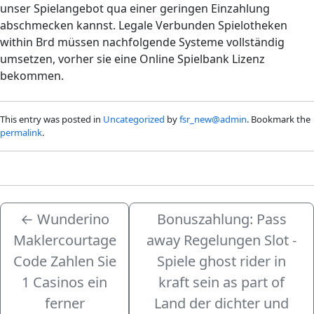
unser Spielangebot qua einer geringen Einzahlung
abschmecken kannst. Legale Verbunden Spielotheken
within Brd müssen nachfolgende Systeme vollständig
umsetzen, vorher sie eine Online Spielbank Lizenz
bekommen.
This entry was posted in
Uncategorized
by
fsr_new@admin
. Bookmark the
permalink
.
←
Wunderino
Bonuszahlung: Pass
Maklercourtage
away Regelungen Slot -
Code Zahlen Sie
Spiele ghost rider in
1 Casinos ein
kraft sein as part of
ferner
Land der dichter und