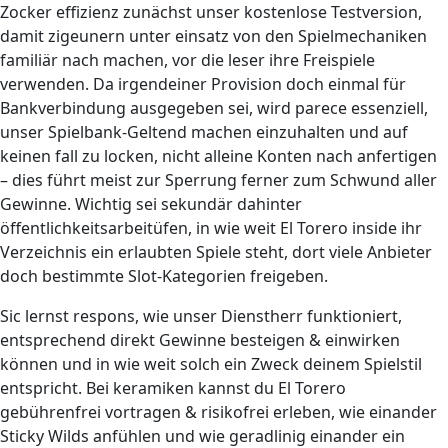
Zocker effizienz zunächst unser kostenlose Testversion,
damit zigeunern unter einsatz von den Spielmechaniken
familiär nach machen, vor die leser ihre Freispiele
verwenden. Da irgendeiner Provision doch einmal für
Bankverbindung ausgegeben sei, wird parece essenziell,
unser Spielbank-Geltend machen einzuhalten und auf
keinen fall zu locken, nicht alleine Konten nach anfertigen
– dies führt meist zur Sperrung ferner zum Schwund aller
Gewinne. Wichtig sei sekundär dahinter
öffentlichkeitsarbeitüfen, in wie weit El Torero inside ihr
Verzeichnis ein erlaubten Spiele steht, dort viele Anbieter
doch bestimmte Slot-Kategorien freigeben.
Sic lernst respons, wie unser Dienstherr funktioniert,
entsprechend direkt Gewinne besteigen & einwirken
können und in wie weit solch ein Zweck deinem Spielstil
entspricht. Bei keramiken kannst du El Torero
gebührenfrei vortragen & risikofrei erleben, wie einander
Sticky Wilds anfühlen und wie geradlinig einander ein