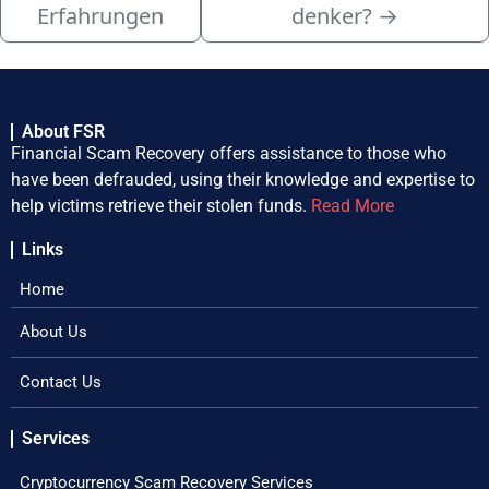
Erfahrungen
denker?
→
About FSR
Financial Scam Recovery offers assistance to those who
have been defrauded, using their knowledge and expertise to
help victims retrieve their stolen funds.
Read More
Links
Home
About Us
Contact Us
Services
Cryptocurrency Scam Recovery Services