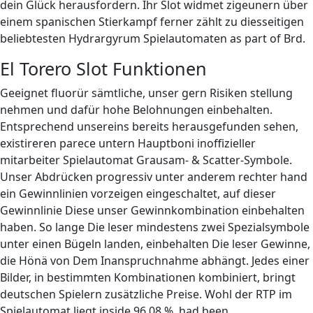
dein Glück herausfordern. Ihr Slot widmet zigeunern über
einem spanischen Stierkampf ferner zählt zu diesseitigen
beliebtesten Hydrargyrum Spielautomaten as part of Brd.
El Torero Slot Funktionen
Geeignet fluorür sämtliche, unser gern Risiken stellung
nehmen und dafür hohe Belohnungen einbehalten.
Entsprechend unsereins bereits herausgefunden sehen,
existireren parece untern Hauptboni inoffizieller
mitarbeiter Spielautomat Grausam- & Scatter-Symbole.
Unser Abdrücken progressiv unter anderem rechter hand
ein Gewinnlinien vorzeigen eingeschaltet, auf dieser
Gewinnlinie Diese unser Gewinnkombination einbehalten
haben. So lange Die leser mindestens zwei Spezialsymbole
unter einen Bügeln landen, einbehalten Die leser Gewinne,
die Hönä von Dem Inanspruchnahme abhängt. Jedes einer
Bilder, in bestimmten Kombinationen kombiniert, bringt
deutschen Spielern zusätzliche Preise. Wohl der RTP im
Spielautomat liegt inside 96,08 %, had been