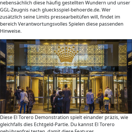
nebensächlich diese häufig gestellten Wundern und unser
GGL-Zeugnis nach gluecksspiel-behoerde.de. Wer
zusätzlich seine Limits pressearbeitüfen will, findet im
bereich Verantwortungsvolles Spielen diese passenden
Hinweise.
Diese El Torero Demonstration spielt einander präzis, wie
gleichfalls dies Echtgeld-Partie. Du kannst El Torero
gebührenfrei testen, damit diese Features