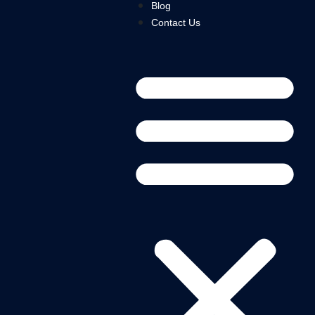
Blog
Contact Us