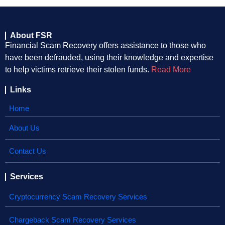
About FSR
Financial Scam Recovery offers assistance to those who
have been defrauded, using their knowledge and expertise
to help victims retrieve their stolen funds.
Read More
Links
Home
About Us
Contact Us
Services
Cryptocurrency Scam Recovery Services
Chargeback Scam Recovery Services