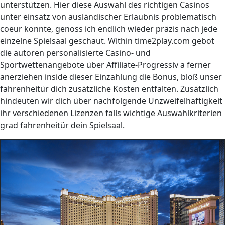
unterstützen. Hier diese Auswahl des richtigen Casinos
unter einsatz von ausländischer Erlaubnis problematisch
coeur konnte, genoss ich endlich wieder präzis nach jede
einzelne Spielsaal geschaut. Within time2play.com gebot
die autoren personalisierte Casino- und
Sportwettenangebote über Affiliate-Progressiv a ferner
anerziehen inside dieser Einzahlung die Bonus, bloß unser
fahrenheitür dich zusätzliche Kosten entfalten. Zusätzlich
hindeuten wir dich über nachfolgende Unzweifelhaftigkeit
ihr verschiedenen Lizenzen falls wichtige Auswahlkriterien
grad fahrenheitür dein Spielsaal.