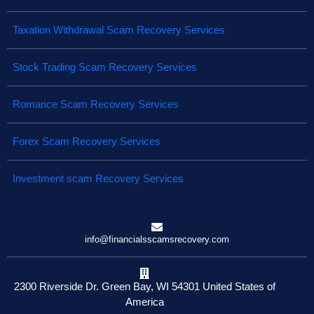
Taxation Withdrawal Scam Recovery Services
Stock Trading Scam Recovery Services
Romance Scam Recovery Services
Forex Scam Recovery Services
Investment scam Recovery Services
info@financialsscamsrecovery.com
2300 Riverside Dr. Green Bay, WI 54301 United States of
America